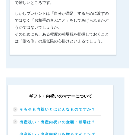
で難しいところです。
ん
ダ
しかしプレゼントは「自分が満足」するために渡すの
メ。
ではなく「お相手の喜ぶこと」をしてあげられるかど
と
は
うかではないでしょうか。
い
そのためにも、ある程度の相場観を把握しておくこと
え
は「贈る側」の最低限の心掛けといえるでしょう。
高
価
過
ぎ
て
も
お
相
手
に
ギフト・内祝いのマナーについて
気
を
そもそも内祝いとはどんなものですか？
遣
わ
出産祝い・出産内祝いの金額・相場は？
せ
て
出産祝い・出産内祝いを贈るタイミング