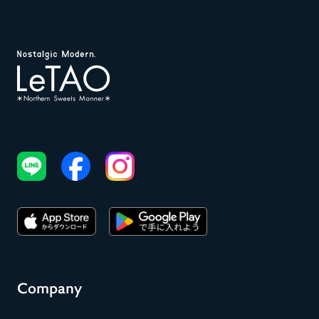
い
よ
う
に
し
た
い
で
す
よ
ね。
こ
こ
で
は、
「出
産
祝
い」
「出
産
Company
内
祝
い」