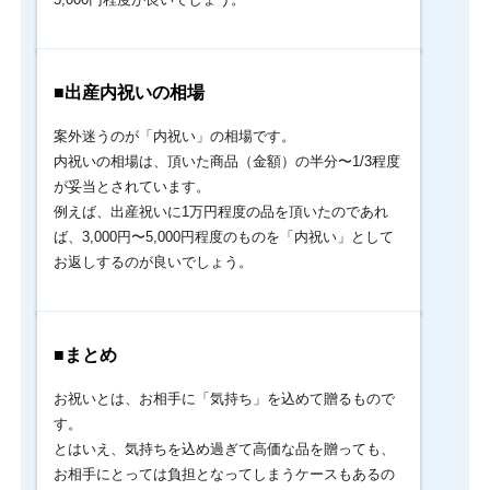
く
ら
の
品
物
■出産内祝いの相場
を
贈
案外迷うのが「内祝い」の相場です。
る
内祝いの相場は、頂いた商品（金額）の半分〜1/3程度
の
が妥当とされています。
が
例えば、出産祝いに1万円程度の品を頂いたのであれ
一
般
ば、3,000円〜5,000円程度のものを「内祝い」として
的
お返しするのが良いでしょう。
な
の
か。
安
■まとめ
過
ぎ
お祝いとは、お相手に「気持ち」を込めて贈るもので
て
は
す。
も
とはいえ、気持ちを込め過ぎて高価な品を贈っても、
ち
お相手にとっては負担となってしまうケースもあるの
ろ