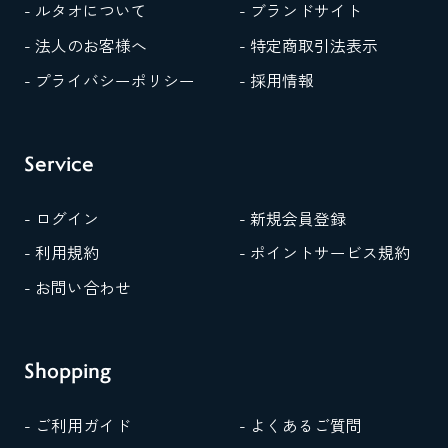
- ルタオについて
- ブランドサイト
に
対
- 法人のお客様へ
- 特定商取引法表示
す
る
- プライバシーポリシー
- 採用情報
一
般
的
な
Service
「相
場」
に
- ログイン
- 新規会員登録
つ
い
- 利用規約
- ポイントサービス規約
て
ご
- お問い合わせ
紹
介
し
ま
Shopping
す。
- ご利用ガイド
- よくあるご質問