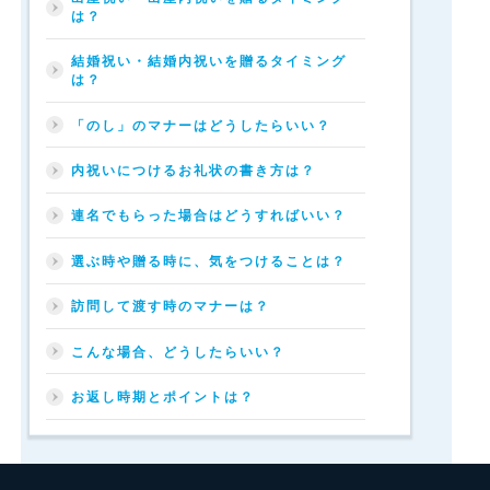
し
は？
ま
う・・・。
結婚祝い・結婚内祝いを贈るタイミング
せ
は？
っ
か
く
「のし」のマナーはどうしたらいい？
の
お
内祝いにつけるお礼状の書き方は？
祝
い
連名でもらった場合はどうすればいい？
事
な
選ぶ時や贈る時に、気をつけることは？
の
で
訪問して渡す時のマナーは？
お
相
こんな場合、どうしたらいい？
手
に
は
お返し時期とポイントは？
失
礼
の
な