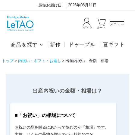
2026年08月11日
最短お届け日
メニュー
ログイン
カート
商品を探す
新作
ドゥーブル
夏ギフト
トップ
内祝い・ギフト・お返し
出産内祝い 金額 相場
出
■「お
祝
産
い」
出産内祝いの金額・相場は？
内
の
祝
相
場
い
に
の
■「お祝い」の相場について
つ
金
い
お祝いの品を贈るにあたって悩むのが「相場」です。
て
額・
お
大体、いくらの品物を贈るのが一般的なのか。