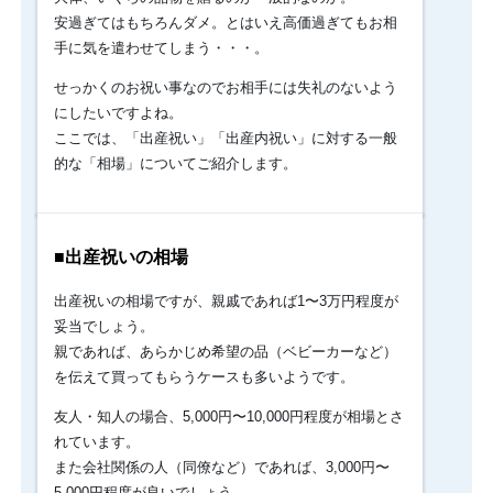
相
祝
安過ぎてはもちろんダメ。とはいえ高価過ぎてもお相
い
場
手に気を遣わせてしまう・・・。
の
は？
品
せっかくのお祝い事なのでお相手には失礼のないよう
を
にしたいですよね。
贈
ここでは、「出産祝い」「出産内祝い」に対する一般
る
に
的な「相場」についてご紹介します。
あ
た
っ
て
■出産祝いの相場
悩
む
出産祝いの相場ですが、親戚であれば1〜3万円程度が
の
妥当でしょう。
が
「相
親であれば、あらかじめ希望の品（ベビーカーなど）
場」
を伝えて買ってもらうケースも多いようです。
で
す。
友人・知人の場合、5,000円〜10,000円程度が相場とさ
大
れています。
体、
また会社関係の人（同僚など）であれば、3,000円〜
い
5,000円程度が良いでしょう。