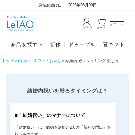
2026年08月09日
最短お届け日
メニュー
ログイン
カート
商品を探す
新作
ドゥーブル
夏ギフト
トップ
内祝い・ギフト・お返し
結婚内祝い タイミング 渡し方
結
■「結
婚
婚
祝
結婚内祝いを贈るタイミングは？
内
い」
祝
の
マ
い
ナ
を
■「結婚祝い」のマナーについて
ー
贈
に
「結婚祝い」は、結婚を決めた2人の「新たな門出」を
つ
る
い
祝うものです。