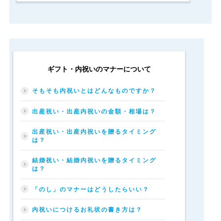
が、
い
ざ
贈
ろ
う
と
す
ギフト・内祝いのマナーについて
る
と
そもそも内祝いとはどんなものですか？
意
外
出産祝い・出産内祝いの金額・相場は？
に
迷
っ
出産祝い・出産内祝いを贈るタイミング
は？
て
し
ま
結婚祝い・結婚内祝いを贈るタイミング
は？
う
も
の。
「のし」のマナーはどうしたらいい？
お
相
内祝いにつけるお礼状の書き方は？
手