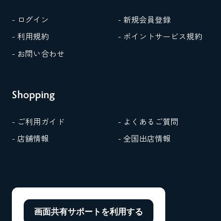
婚
祝
- ログイン
- 新規会員登録
い」
に
- 利用規約
- ポイントサービス規約
関
す
- お問い合わせ
る
マ
ナ
ー
Shopping
に
つ
い
- ご利用ガイド
- よくあるご質問
て
学
- 店舗情報
- 全国出店情報
ん
で
お
き
ま
し
ょ
う。
画面共有サポートを
利用する