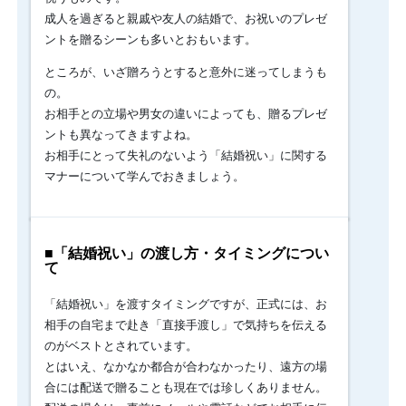
タ
て
成人を過ぎると親戚や友人の結婚で、お祝いのプレゼ
「結
イ
ントを贈るシーンも多いとおもいます。
婚
ミ
祝
ところが、いざ贈ろうとすると意外に迷ってしまうも
ン
い」
の。
は、
グ
お相手との立場や男女の違いによっても、贈るプレゼ
結
は？
婚
ントも異なってきますよね。
を
お相手にとって失礼のないよう「結婚祝い」に関する
決
マナーについて学んでおきましょう。
め
た
2
人
■「結婚祝い」の渡し方・タイミングについ
の
て
「新
た
「結婚祝い」を渡すタイミングですが、正式には、お
な
門
相手の自宅まで赴き「直接手渡し」で気持ちを伝える
出」
のがベストとされています。
を
とはいえ、なかなか都合が合わなかったり、遠方の場
祝
合には配送で贈ることも現在では珍しくありません。
う