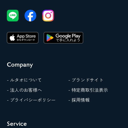
な
っ
て
き
ま
す
よ
ね。
お
相
手
Company
に
と
っ
- ルタオについて
- ブランドサイト
て
失
- 法人のお客様へ
- 特定商取引法表示
礼
の
- プライバシーポリシー
- 採用情報
な
い
よ
う
Service
「結