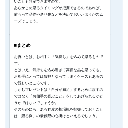
いことも想定できますので、
プ
あらかじめ贈るタイミングが把握できるのであれば、
レ
ゼ
前もって品物や送り先などを決めておいたほうがスム
ン
ーズでしょう。
ト
を
贈
る
■まとめ
シ
ー
お祝いとは、お相手に「気持ち」を込めて贈るもので
ン
も
す。
多
とはいえ、気持ちを込め過ぎて高価な品を贈っても、
い
お相手にとっては負担となってしまうケースもあるの
と
で難しいところです。
お
しかしプレゼントは「自分が満足」するために渡すの
も
い
ではなく「お相手の喜ぶこと」をしてあげられるかど
ま
うかではないでしょうか。
す。
そのためにも、ある程度の相場観を把握しておくこと
と
は「贈る側」の最低限の心掛けといえるでしょう。
こ
ろ