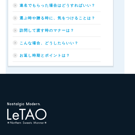
と
連名でもらった場合はどうすればいい？
の
立
選ぶ時や贈る時に、気をつけることは？
場
や
訪問して渡す時のマナーは？
男
女
の
こんな場合、どうしたらいい？
違
い
お返し時期とポイントは？
に
よ
っ
て
も、
贈
る
プ
レ
ゼ
ン
ト
も
異