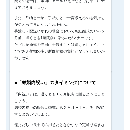
配送の場合は、事前にメールや電話などでお相手に伝
も
の
えておきましょう。
で
す。
また、品物と一緒に手紙などで一言添えるのも気持ち
成
が伝わって良いかもしれません。
人
手渡し・配送いずれの場合においても結婚式の1〜2ヶ
を
月前、遅くとも1週間前に贈るのがマナーです。
過
ただし結婚式の当日に手渡すことは避けましょう。た
ぎ
る
だでさえ荷物の多い新郎新婦の負担となってしまいか
と
ねません。
親
戚
や
友
■「結婚内祝い」のタイミングについて
人
の
「内祝い」は、遅くとも１ヶ月以内に贈るようにしま
結
婚
しょう。
で、
結婚内祝いの場合は挙式から２ヶ月〜１ヶ月を目安に
お
すると良いでしょう。
祝
い
慌ただしい最中での用意だとなかなか予定通り進まな
の