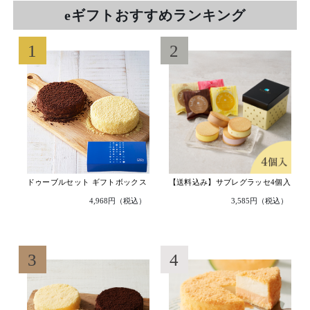
も、
eギフトおすすめランキング
LINE
や
1
2
SNS、
メ
ー
ル
な
ど
で
ドゥーブルセット ギフトボックス
【送料込み】サブレグラッセ4個入
気
4,968円（税込）
3,585円（税込）
軽
に
ギ
3
4
フ
ト