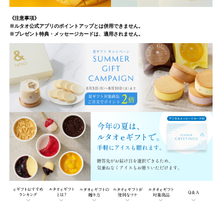
ト
と
《注意事項》
※ルタオ公式アプリのポイントアップとは併用できません。
は、
※プレゼント特典・メッセージカードは、適用されません。
名
前
や
住
所
を
知
ら
な
い
相
手
に