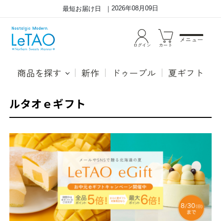
2026年08月09日
最短お届け日
メニュー
ログイン
カート
商品を探す
新作
ドゥーブル
夏ギフト
ルタオｅギフト
ル
タ
オ
e
ギ
フ