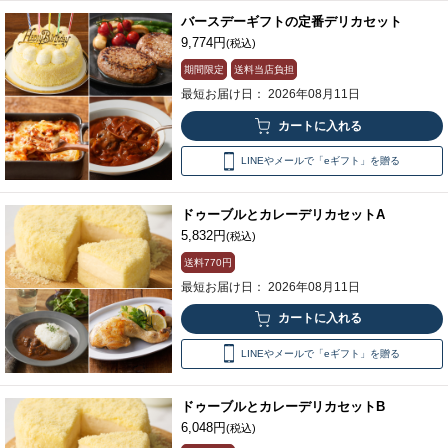
バースデーギフトの定番デリカセット
9,774円
(税込)
期間限定
送料当店負担
最短お届け日： 2026年08月11日
LINEやメールで「eギフト」を贈る
ドゥーブルとカレーデリカセットA
5,832円
(税込)
送料
770円
最短お届け日： 2026年08月11日
LINEやメールで「eギフト」を贈る
ドゥーブルとカレーデリカセットB
6,048円
(税込)