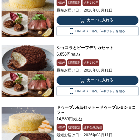
NEW
期間限定
送料
770円
最短お届け日： 2026年08月11日
LINEやメールで「eギフト」を贈る
ショコラとビーフデリカセット
6,858円
(税込)
NEW
期間限定
送料
770円
最短お届け日： 2026年08月11日
LINEやメールで「eギフト」を贈る
ドゥーブル6点セット～ドゥーブル＆ショコ
ラ～
14,580円
(税込)
NEW
期間限定
送料当店負担
最短お届け日： 2026年08月11日