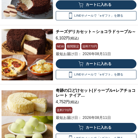
LINEやメールで「eギフト」を贈る
チーズデリカセット～ショコラドゥーブル～
6,102円
(税込)
NEW
期間限定
送料
770円
最短お届け日： 2026年08月11日
LINEやメールで「eギフト」を贈る
奇跡の口どけセット(ドゥーブル+レアチョコ
レート ナイア...
4,752円
(税込)
送料
770円
最短お届け日： 2026年08月11日