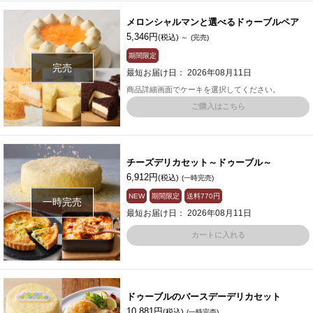
メロンシャルマンと選べるドゥーブルペア
5,346円
(税込)
～
(完売)
期間限定
完売
最短お届け日： 2026年08月11日
商品詳細画面でケーキを選択してください。
ご購入はこちら
チーズデリカセット～ドゥーブル～
6,912円
(税込)
(一時完売)
NEW
期間限定
送料
770円
一時完売
最短お届け日： 2026年08月11日
カートに入れる
ドゥーブルのバースデーデリカセット
10,881円
(税込)
(一時完売)