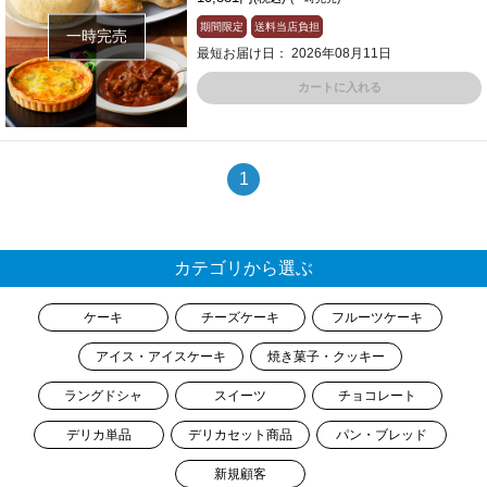
期間限定
送料当店負担
一時完売
最短お届け日： 2026年08月11日
カートに入れる
1
カテゴリから選ぶ
ケーキ
チーズケーキ
フルーツケーキ
アイス・アイスケーキ
焼き菓子・クッキー
ラングドシャ
スイーツ
チョコレート
デリカ単品
デリカセット商品
パン・ブレッド
新規顧客