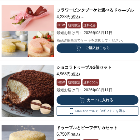
フラワーピンクブーケと選べるドゥ―ブル
4,233円
(税込)
～
NEW
期間限定
送料込み
最短お届け日： 2026年08月11日
商品詳細画面でケーキを選択してください。
ご購入はこちら
ショコラドゥーブル2個セット
4,968円
(税込)
NEW
期間限定
送料
550円
最短お届け日： 2026年08月11日
LINEやメールで「eギフト」を贈る
ドゥーブルとビーフデリカセット
6,750円
(税込)