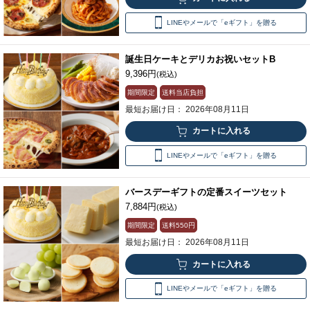
LINEやメールで「eギフト」を贈る
誕生日ケーキとデリカお祝いセットB
9,396円
(税込)
期間限定
送料当店負担
最短お届け日： 2026年08月11日
LINEやメールで「eギフト」を贈る
バースデーギフトの定番スイーツセット
7,884円
(税込)
期間限定
送料
550円
最短お届け日： 2026年08月11日
LINEやメールで「eギフト」を贈る