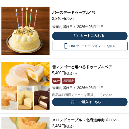
バースデードゥーブル4号
3,240円
(税込)
最短お届け日： 2026年08月11日
LINEやメールで「eギフト」を贈る
雪マンゴーと選べるドゥーブルペア
5,400円
(税込)
～
NEW
期間限定
最短お届け日： 2026年08月11日
商品詳細画面でケーキを選択してください。
ご購入はこちら
メロンドゥーブル～北海道赤肉メロン～
2,484円
(税込)