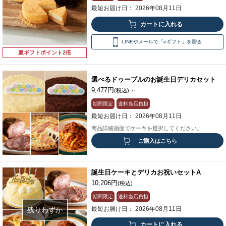
最短お届け日： 2026年08月11日
LINEやメールで「eギフト」を贈る
夏ギフトポイント2倍
選べるドゥーブルのお誕生日デリカセット
9,477円
(税込)
～
期間限定
送料当店負担
最短お届け日： 2026年08月11日
商品詳細画面でケーキを選択してください。
ご購入はこちら
誕生日ケーキとデリカお祝いセットA
10,206円
(税込)
期間限定
送料当店負担
最短お届け日： 2026年08月11日
残りわずか