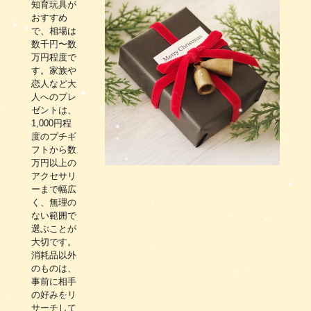
知育玩具が
おすすめ
で、相場は
数千円〜数
万円程度で
す。家族や
恋人など大
人へのプレ
ゼントは、
1,000円程
度のプチギ
フトから数
万円以上の
アクセサリ
ーまで幅広
く、無理の
ない範囲で
選ぶことが
大切です。
消耗品以外
のものは、
事前に相手
の好みをリ
サーチして