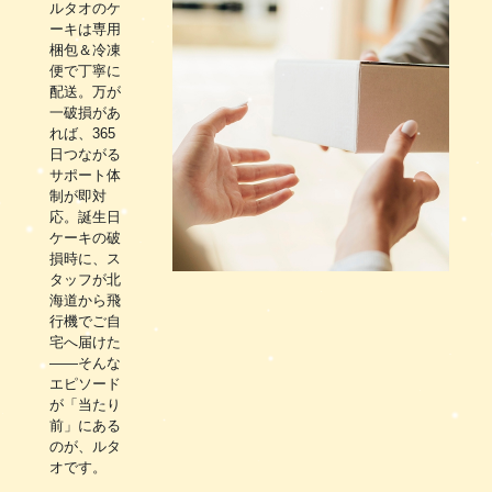
ルタオのケ
ーキは専用
梱包＆冷凍
便で丁寧に
配送。万が
一破損があ
れば、365
日つながる
サポート体
制が即対
応。誕生日
ケーキの破
損時に、ス
タッフが北
海道から飛
行機でご自
宅へ届けた
――そんな
エピソード
が「当たり
前」にある
のが、ルタ
オです。