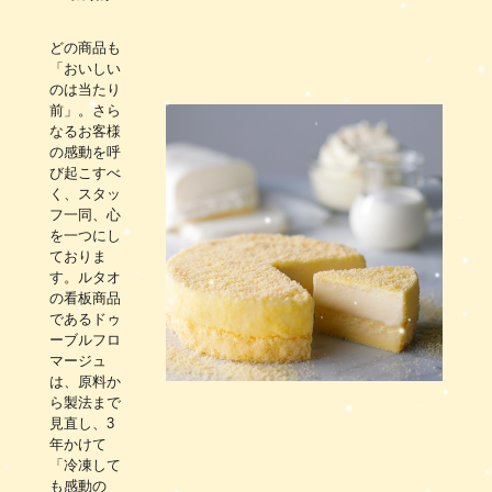
どの商品も
「おいしい
のは当たり
前」。さら
なるお客様
の感動を呼
び起こすべ
く、スタッ
フ一同、心
を一つにし
ておりま
す。ルタオ
の看板商品
であるドゥ
ーブルフロ
マージュ
は、原料か
ら製法まで
見直し、3
年かけて
「冷凍して
も感動の