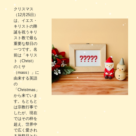
クリスマス
（12月25日）
は、イエス・
キリストの降
誕を祝うキリ
スト教で最も
重要な祭日の
一つです。名
前は「キリス
ト（Christ）
のミサ
（mass）」に
由来する英語
の
「Christmas」
から来ていま
す。もともと
は宗教行事で
したが、現在
ではその枠を
超え、世界中
で広く愛され
る祝祭日とな