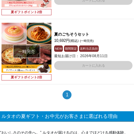
カートに入れる
夏ギフトポイント2倍
夏のごちそうセット
10,692円
(税込)
(一時完売)
NEW
期間限定
送料当店負担
一時完売
最短お届け日： 2026年08月11日
カートに入れる
夏ギフトポイント2倍
1
ルタオの夏ギフト・お中元がお客さまに選ばれる理由
“おいしさのその先へ。” ルタオが届けるのは、心までほどける感動体験。