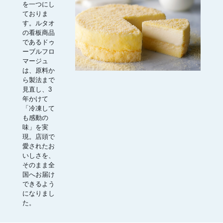
を一つにし
ておりま
す。ルタオ
の看板商品
であるドゥ
ーブルフロ
マージュ
は、原料か
ら製法まで
見直し、3
年かけて
「冷凍して
も感動の
味」を実
現。店頭で
愛されたお
いしさを、
そのまま全
国へお届け
できるよう
になりまし
た。