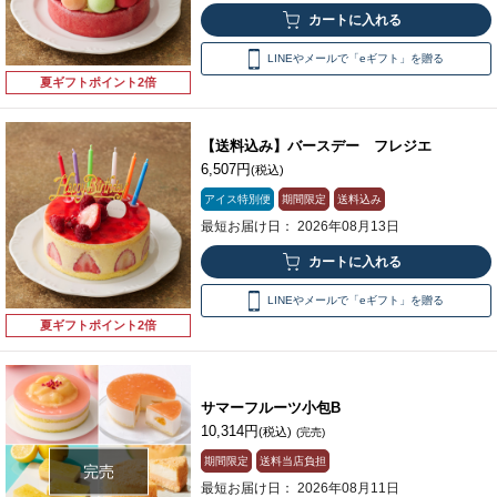
LINEやメールで「eギフト」を贈る
夏ギフトポイント2倍
【送料込み】バースデー フレジエ
6,507円
(税込)
アイス特別便
期間限定
送料込み
最短お届け日： 2026年08月13日
LINEやメールで「eギフト」を贈る
夏ギフトポイント2倍
サマーフルーツ小包B
10,314円
(税込)
(完売)
期間限定
送料当店負担
完売
最短お届け日： 2026年08月11日