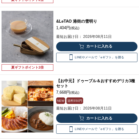
&LeTAO 港街の雪明り
1,404円
(税込)
最短お届け日： 2026年08月11日
LINEやメールで「eギフト」を贈る
夏ギフトポイント2倍
【お中元】ドゥーブル＆おすすめデリカ3種
セット
7,668円
(税込)
NEW
送料
550円
最短お届け日： 2026年08月11日
LINEやメールで「eギフト」を贈る