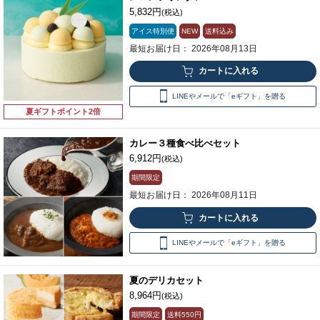
5,832円
(税込)
アイス特別便
NEW
送料込み
最短お届け日： 2026年08月13日
LINEやメールで「eギフト」を贈る
夏ギフトポイント2倍
カレー３種食べ比べセット
6,912円
(税込)
期間限定
最短お届け日： 2026年08月11日
LINEやメールで「eギフト」を贈る
夏のデリカセット
8,964円
(税込)
期間限定
送料
550円