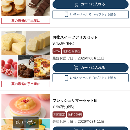
LINEやメールで「eギフト」を贈る
夏の帰省の手土産に
お盆スイーツデリカセット
9,450円
(税込)
NEW
送料当店負担
最短お届け日： 2026年08月11日
LINEやメールで「eギフト」を贈る
夏の帰省の手土産に
フレッシュサマーセットB
7,452円
(税込)
期間限定
送料
550円
最短お届け日： 2026年08月11日
残りわずか