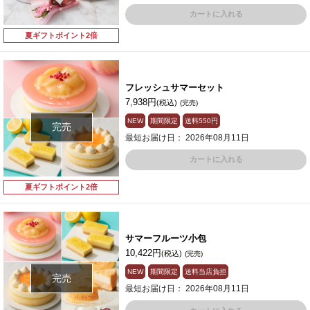
カートに入れる
夏ギフトポイント2倍
フレッシュサマーセット
7,938円
(税込)
(完売)
NEW
期間限定
送料
550円
完売
最短お届け日： 2026年08月11日
カートに入れる
夏ギフトポイント2倍
サマーフルーツ小包
10,422円
(税込)
(完売)
NEW
期間限定
送料当店負担
完売
最短お届け日： 2026年08月11日