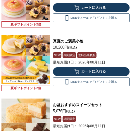
LINEやメールで「eギフト」を贈る
夏ギフトポイント2倍
真夏のご褒美小包
10,260円
(税込)
NEW
期間限定
送料当店負担
最短お届け日： 2026年08月11日
LINEやメールで「eギフト」を贈る
夏ギフトポイント2倍
お盆おすすめスイーツセット
5,076円
(税込)
NEW
期間限定
最短お届け日： 2026年08月11日