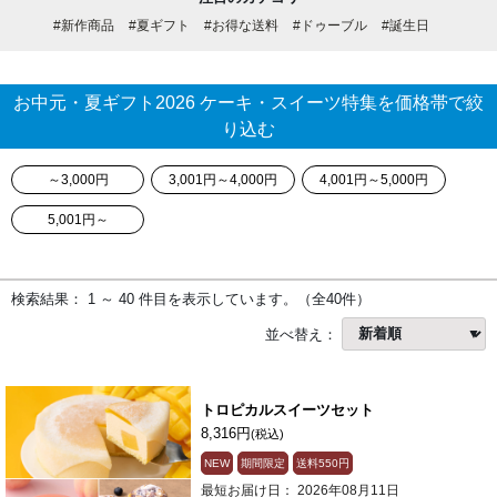
#新作商品
#夏ギフト
#お得な送料
#ドゥーブル
#誕生日
お中元・夏ギフト2026 ケーキ・スイーツ特集を価格帯で絞
り込む
～3,000円
3,001円～4,000円
4,001円～5,000円
5,001円～
検索結果： 1 ～ 40 件目を表示しています。（全40件）
並べ替え：
トロピカルスイーツセット
8,316円
(税込)
NEW
期間限定
送料
550円
最短お届け日： 2026年08月11日