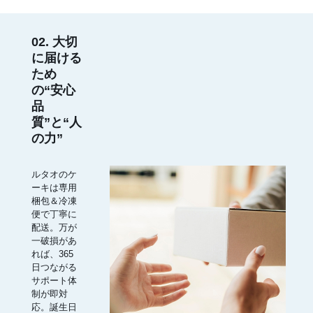
02. 大切
に届ける
ため
の“安心
品
質”と“人
の力”
ルタオのケ
ーキは専用
梱包＆冷凍
便で丁寧に
配送。万が
一破損があ
れば、365
日つながる
サポート体
制が即対
応。誕生日