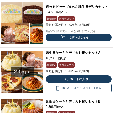
選べるドゥーブルのお誕生日デリカセット
9,477円
(税込)
～
期間限定
送料当店負担
最短お届け日： 2026年08月09日
商品詳細画面でケーキを選択してください。
ご購入はこちら
誕生日ケーキとデリカお祝いセットA
10,206円
(税込)
期間限定
送料当店負担
最短お届け日： 2026年08月09日
残りわずか
LINEやメールで「eギフト」を贈る
誕生日ケーキとデリカお祝いセットB
9,396円
(税込)