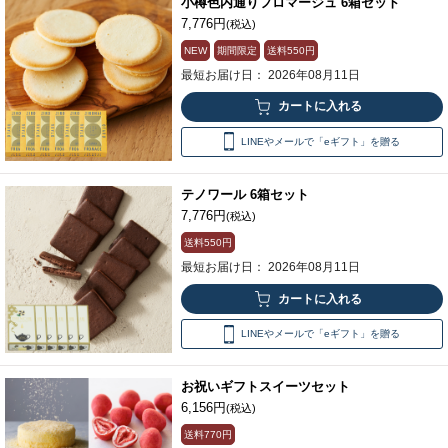
小樽色内通りフロマージュ 6箱セット
7,776円
(税込)
NEW
期間限定
送料
550円
最短お届け日： 2026年08月11日
LINEやメールで「eギフト」を贈る
テノワール 6箱セット
7,776円
(税込)
送料
550円
最短お届け日： 2026年08月11日
LINEやメールで「eギフト」を贈る
お祝いギフトスイーツセット
6,156円
(税込)
送料
770円