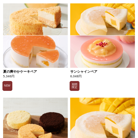
夏の爽やかケーキペア
サンシャインペア
5,346円
6,048円
期間
NEW
限定