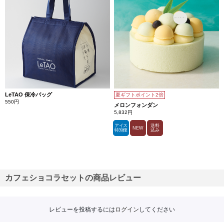
LeTAO 保冷バッグ
夏ギフトポイント2倍
550円
メロンフォンダン
5,832円
アイス
送料
NEW
特別便
込み
カフェショコラセットの商品レビュー
レビューを投稿するには
ログイン
してください