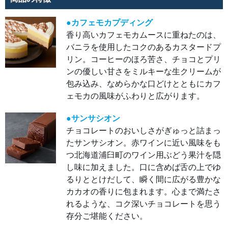
もつ
北海
道浦
臼町
●カフェモカプディング
のワ
香り高いカフェモカムースに重ねたのは、
イン
用ぶ
バニラを使用したコクのあるカスタードプ
どう
果汁
リン。コーヒーのほろ苦さ、チョコとプリ
を隠
し味
ンの優しい甘さをミルキーな生クリームが
に加
えま
包み込み、なめらかな口どけとともにカフ
し
た。
ェモカの風味がふわりと広がります。
口に
含め
ば舌
●サンサシオン
の上
でゆ
チョコレートのおいしさがぎゅっと詰まっ
るり
とと
たサンサシオン。赤ワインに近い風味をも
けだ
し
つ北海道浦臼町のワイン用ぶどう果汁を隠
て、
し味に加えました。口に含めば舌の上でゆ
瞬く
間に
るりととけだして、瞬く間に広がる豊かな
広が
る豊
カカオの香りに包まれます。心まで満たさ
かな
カカ
れるような、コク深いチョコレートを思う
オの
香り
存分ご堪能ください。
に包
まれ