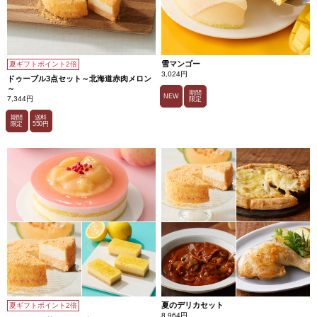
雪マンゴー
夏ギフトポイント2倍
3,024円
ドゥーブル3点セット～北海道赤肉メロン
～
期間
NEW
7,344円
限定
期間
送料
限定
550円
夏のデリカセット
夏ギフトポイント2倍
8,964円