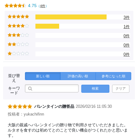
4.75
（
4件
）
3件
1件
0件
0件
0件
並び替
新しい順
評価の高い順
参考になった順
え
キーワ
検索
クリア
ード
バレンタインの贈答品
2026/02/16 11:05:30
投稿者：yukachifinn
大阪の親戚へバレンタインの贈り物で利用させていただきました。
ルタオを食すのは初めてとのことで良い機会がつくれたかと思いま
す。