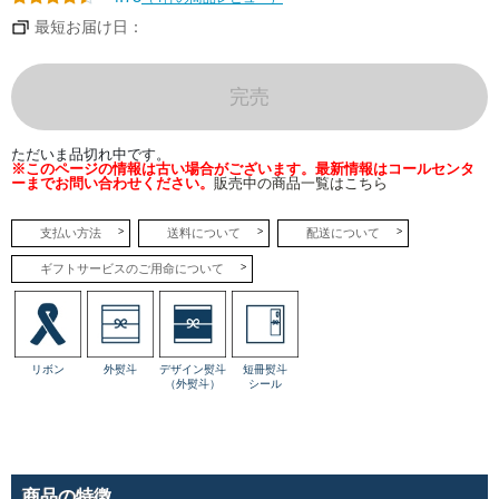
カフ
ェモ
最短お届け日：
カの
風味
がふ
わり
と広
完売
がり
ま
す。
ただいま品切れ中です。
※このページの情報は古い場合がございます。最新情報はコールセンタ
●サ
ーまでお問い合わせください。
販売中の商品一覧はこちら
ンサ
シオ
ン
チョ
支払い方法
送料について
配送について
コレ
ート
ギフトサービスのご用命について
のお
いし
さが
ぎゅ
っと
詰ま
った
リボン
外熨斗
デザイン熨斗
短冊熨斗
サン
（外熨斗）
シール
サシ
オ
ン。
赤ワ
イン
に近
い風
味を
商品の特徴