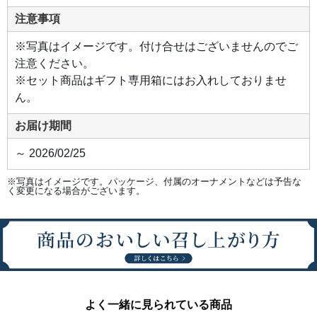
たレ
アタ
注意事項
イプ
の2
層仕
※写真はイメージです。付け合せはございませんのでご
立
注意ください。
て。
※セット商品はギフト専用箱にはお入れしておりませ
ん。
お届け期間
～ 2026/02/25
※写真はイメージです。パッケージ、付属のオーナメントなどは予告な
く変更になる場合がございます。
よく一緒に見られている商品