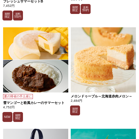
フレッシュサマーセットB
7,452円
期間
送料
限定
550円
期間
送料
限定
550円
メロンドゥーブル～北海道赤肉メロン～
夏の帰省の手土産に
2,484円
雪マンゴーと欧風カレーのサマーセット
4,752円
期間
限定
期間
NEW
限定