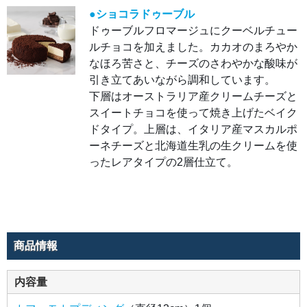
ま
●ショコラドゥーブル
す。
心ま
ドゥーブルフロマージュにクーベルチュー
で満
たさ
ルチョコを加えました。カカオのまろやか
れる
よう
なほろ苦さと、チーズのさわやかな酸味が
な、
コク
引き立てあいながら調和しています。
深い
下層はオーストラリア産クリームチーズと
チョ
コレ
スイートチョコを使って焼き上げたベイク
ート
を思
ドタイプ。上層は、イタリア産マスカルポ
う存
分ご
ーネチーズと北海道生乳の生クリームを使
堪能
くだ
ったレアタイプの2層仕立て。
さ
い。
●シ
ョコ
ラド
ゥー
ブル
ドゥ
商品情報
ーブ
ルフ
ロマ
ージ
内容量
ュに
クー
ベル