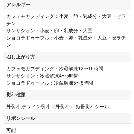
リア
アレルギー
産ク
リー
ムチ
カフェモカプディング：小麦・卵・乳成分・大豆・ゼラ
ーズ
とス
チン
イー
トチ
サンサシオン：小麦・卵・乳成分・大豆
ョコ
を使
ショコラドゥーブル：小麦・卵・乳成分・大豆・ゼラチ
って
焼き
ン
上げ
たベ
イク
召し上がり方
ドタ
イ
プ。
カフェモカプディング：冷蔵解凍12〜16時間
上層
は、
サンサシオン：冷蔵解凍4〜5時間
イタ
ショコラドゥーブル：冷蔵解凍5〜8時間
リア
産マ
スカ
熨斗種類
ルポ
ーネ
チー
外熨斗,デザイン熨斗（外熨斗）,短冊熨斗シール
ズと
北海
道生
乳の
リボンシール
生ク
リー
ムを
可能
使っ