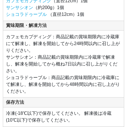
カフェモカプディング
（直径12cm）1個
チュ
ール
サンサシオン
（約200g）1個
チョ
ショコラドゥーブル
（直径12cm）1個
コを
加え
まし
た。
賞味期限・解凍方法
カカ
オの
まろ
カフェモカプディング：商品記載の賞味期限内に冷蔵庫
やか
にて解凍し、解凍を開始してから24時間以内に召し上が
なほ
ろ苦
りください。
さ
と、
サンサシオン：商品記載の賞味期限内に冷蔵庫で解凍
チー
ズの
し、解凍を開始してから概ね7日以内に召し上がりくだ
さわ
やか
さい。
な酸
味が
ショコラドゥーブル：商品記載の賞味期限内に冷蔵庫に
引き
て解凍し、解凍を開始してから48時間以内に召し上がり
立て
あい
ください。
なが
ら調
和し
保存方法
てい
ま
す。
冷凍(-18℃以下)で保存してください。 解凍後は冷蔵
下層
はオ
(10℃以下)で保存してください。
ース
トラ