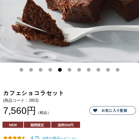
した
コク
のあ
るカ
スタ
ード
プリ
ン。
コー
ヒー
のほ
ろ苦
さ、
チョ
コと
プリ
ンの
優し
い甘
さを
ミル
キー
な生
カフェショコラセット
クリ
ーム
(商品コード：J853)
が包
み込
7,560円
み、
（税込）
なめ
らか
な口
NEW
期間限定
送料
550円
どけ
とと
もに
4.75
（4件の商品レビュー）