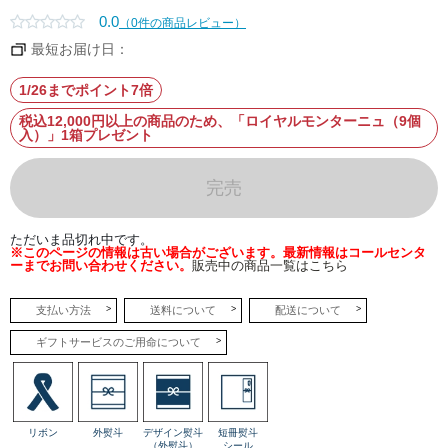
味わ
いも
0.0
（0件の商品レビュー）
食感
も違
最短お届け日：
うチ
ョコ
を使
1/26までポイント7倍
用す
るこ
と
税込12,000円以上の商品のため、「ロイヤルモンターニュ（9個
で、
入）」1箱プレゼント
どこ
を切
って
も濃
完売
厚な
おい
しさ
を存
ただいま品切れ中です。
分に
※このページの情報は古い場合がございます。最新情報はコールセンタ
堪能
ーまでお問い合わせください。
販売中の商品一覧はこちら
でき
るル
タオ
支払い方法
送料について
配送について
なら
では
のチ
ギフトサービスのご用命について
ョコ
レー
トモ
ンブ
ラン
ケー
キで
リボン
外熨斗
デザイン熨斗
短冊熨斗
す。
（外熨斗）
シール