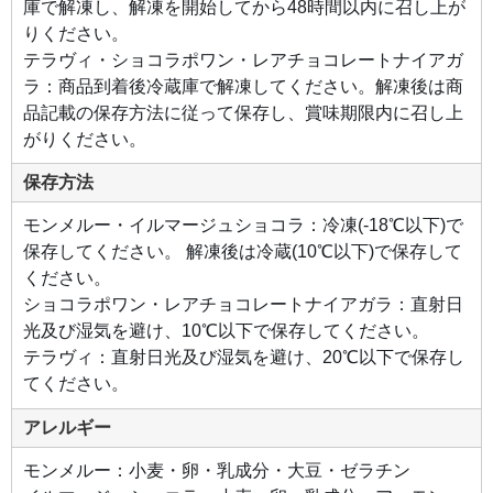
庫で解凍し、解凍を開始してから48時間以内に召し上が
し
た。
りください。
チョ
コレ
テラヴィ・ショコラポワン・レアチョコレートナイアガ
ート
ラ：商品到着後冷蔵庫で解凍してください。解凍後は商
の中
に入
品記載の保存方法に従って保存し、賞味期限内に召し上
った
ドラ
がりください。
イス
トロ
ベリ
保存方法
ー、
フラ
ンボ
モンメルー・イルマージュショコラ：冷凍(-18℃以下)で
ワー
ズの
保存してください。 解凍後は冷蔵(10℃以下)で保存して
ほど
よい
ください。
酸味
とフ
ショコラポワン・レアチョコレートナイアガラ：直射日
ィア
ンテ
光及び湿気を避け、10℃以下で保存してください。
ィー
テラヴィ：直射日光及び湿気を避け、20℃以下で保存し
ヌの
ざく
てください。
ざく
食感
を一
アレルギー
度に
楽し
める
モンメルー：小麦・卵・乳成分・大豆・ゼラチン
贅沢
な1