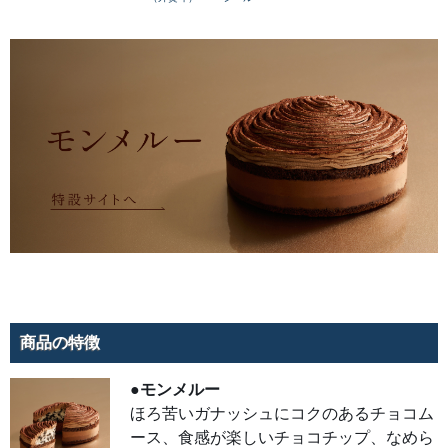
●イ
ルマ
ージ
ュシ
ョコ
ラ
ほん
のり
ビタ
ーで
しっ
とり
とし
たサ
ブレ
アマ
ンド
ショ
コラ
の上
にカ
カオ
の風
味が
広が
商品の特徴
るベ
イク
ドチ
●モンメルー
ーズ
ケー
ほろ苦いガナッシュにコクのあるチョコム
キを
重ね
ース、食感が楽しいチョコチップ、なめら
て、