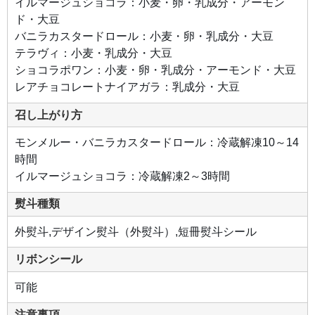
イルマージュショコラ：小麦・卵・乳成分・アーモン
粒で
す。
ド・大豆
バニラカスタードロール：小麦・卵・乳成分・大豆
●シ
テラヴィ：小麦・乳成分・大豆
ョコ
ラポ
ショコラポワン：小麦・卵・乳成分・アーモンド・大豆
ワン
濃厚
レアチョコレートナイアガラ：乳成分・大豆
でコ
ク深
いし
召し上がり方
っと
りと
した
モンメルー・バニラカスタードロール：冷蔵解凍10～14
ショ
コラ
時間
生地
とア
イルマージュショコラ：冷蔵解凍2～3時間
ーモ
ンド
ペー
熨斗種類
スト
を合
わせ
外熨斗,デザイン熨斗（外熨斗）,短冊熨斗シール
たナ
ッテ
ィな
リボンシール
味わ
いの
チョ
可能
コク
リー
ムが
注意事項