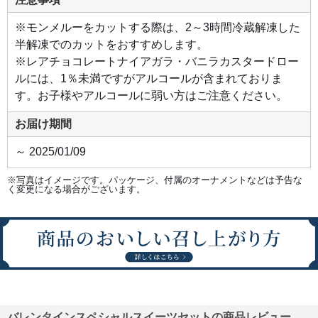
ふわ
りと
とけ
※モンメルーをカットする際は、2～3時間冷蔵解凍した
合う
おい
半解凍でのカットをおすすめします。
し
さ。
※レアチョコレートナイアガラ・バニラカスタードロー
ルには、1％未満ですがアルコールが含まれておりま
●レ
す。お子様やアルコールに弱い方はご注意ください。
アチ
ョコ
レー
お届け期間
トナ
イア
ガラ
～ 2025/01/09
チョ
コレ
ート
※写真はイメージです。パッケージ、付属のオーナメントなどは予告な
なの
く変更になる場合がございます。
に、
驚き
の果
汁
感。
発売
以
来、
多く
のお
客様
を驚
か
せ、
バレンタインスペシャルスイーツセットの商品レビュー