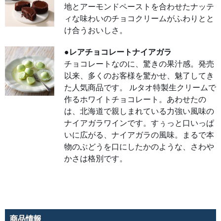
り漂
地とアーモンドペーストを合わせたナッテ
うふ
わふ
ィな味わいのチョコクリームがふわりとと
わの
ロー
け合うおいしさ。
ル生
地で
巻き
●レアチョコレートナイアガラ
上げ
まし
チョコレートなのに、驚きの果汁感。発売
た。
隠し
以来、多くのお客様を驚かせ、魅了してき
味の
ブラ
た人気商品です。 ルタオ特製生クリームで
ンデ
ーが
作るホワイトチョコレート。あわせたの
ほの
は、北海道で親しまれている力強い風味の
かに
香る
ナイアガラワインです。すぅっと口いっぱ
バニ
ラク
いに広がる、ナイアガラの風味。まるで本
リー
ムを
物のぶどうを口にしたかのような、さわや
まろ
やか
かさは格別です。
でコ
クの
ある
カス
ター
ド
が、
甘さ
の中
商品情報
に上