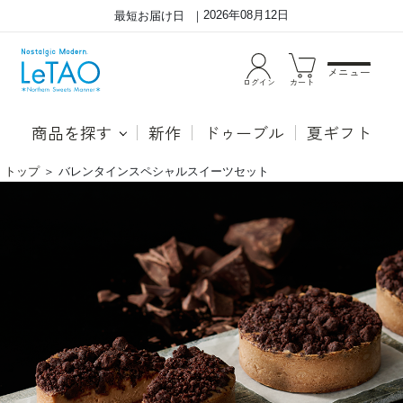
2026年08月12日
最短お届け日
メニュー
ログイン
カート
商品を探す
新作
ドゥーブル
夏ギフト
トップ
＞
バレンタインスペシャルスイーツセット
バ
●モ
レ
ンメ
ン
ルー
タ
ほろ
イ
苦い
ン
ガナ
ス
ッシ
ペ
ュに
シ
コク
ャ
のあ
ル
るチ
ス
ョコ
イ
ムー
ー
ス、
ツ
食感
セ
が楽
ッ
しい
ト
チョ
コチ