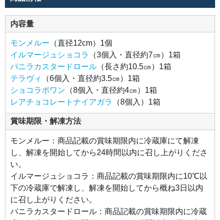
品な
余韻
をプ
内容量
ラ
ス。
モンメルー
（直径12cm）1個
●テ
イルマージュショコラ
（3個入・直径約7㎝）1箱
ラヴ
バニラカスタードロール
（長さ約10.5㎝）1箱
ィ
華や
テラヴィ
（6個入・直径約3.5㎝）1箱
かに
香る
ショコラポワン
（8個入・直径約4㎝）1箱
ダー
ジリ
レアチョコレートナイアガラ
（8個入）1箱
ンチ
ョコ
レー
賞味期限・解凍方法
トと
甘酸
っぱ
モンメルー：商品記載の賞味期限内に冷蔵庫にて解凍
いベ
リー
し、解凍を開始してから24時間以内に召し上がりくださ
を組
み合
い。
わせ
てフ
イルマージュショコラ：商品記載の賞味期限内に10℃以
ルー
下の冷蔵庫で解凍し、解凍を開始してから概ね3日以内
ティ
ーな
に召し上がりください。
味わ
いに
バニラカスタードロール：商品記載の賞味期限内に冷蔵
仕上
げま