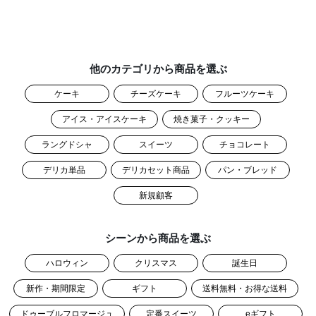
ワイ
ンで
す。
すぅ
っと
口い
っぱ
いに
他のカテゴリから商品を選ぶ
広が
る、
ナイ
ケーキ
チーズケーキ
フルーツケーキ
アガ
ラの
アイス・アイスケーキ
焼き菓子・クッキー
風
味。
まる
ラングドシャ
スイーツ
チョコレート
で本
物の
ぶど
デリカ単品
デリカセット商品
パン・ブレッド
うを
口に
した
新規顧客
かの
よう
な、
さわ
シーンから商品を選ぶ
やか
さは
格別
ハロウィン
クリスマス
誕生日
で
す。
新作・期間限定
ギフト
送料無料・お得な送料
ドゥーブルフロマージュ
定番スイーツ
eギフト