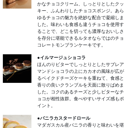
食感
かなチョコクリーム、しっとりとしたクッ
と香
りの
キー、ふんわりしたチョコスポンジ。あら
良い
ゆるチョコの魅力を絶妙な配合で凝縮しま
クラ
ンブ
した。味わいも食感も違うチョコを使用す
ルを
天面
ることで、どこを切っても濃厚なおいしさ
に散
りば
を存分に堪能できるルタオならではのチョ
めま
し
コレートモンブランケーキです。
た。
コク
のあ
●イルマージュショコラ
るチ
ーズ
ほんのりビターでしっとりとしたサブレア
と少
しビ
マンドショコラの上にカカオの風味が広が
ター
なチ
るベイクドチーズケーキを重ねて、食感と
ョコ
が相
香りの良いクランブルを天面に散りばめま
性抜
した。コクのあるチーズと少しビターなチ
群。
食べ
ョコが相性抜群。食べやすいサイズ感もポ
やす
いサ
イント。
イズ
感も
ポイ
●バニラカスタードロール
ン
ト。
マダガスカル産バニラの香りと味わいを堪