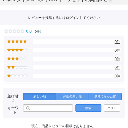
魅了
して
きた
人気
商品
レビューを投稿するには
ログイン
してください
で
す。
ルタ
0.0
（
0件
）
オ特
製生
クリ
0件
ーム
で作
0件
るホ
ワイ
トチ
0件
ョコ
レー
0件
ト。
あわ
0件
せた
の
は、
北海
道で
親し
並び替
新しい順
評価の高い順
参考になった順
まれ
え
てい
る力
キーワ
検索
クリア
強い
ード
風味
のナ
イア
ガラ
現在、商品レビューの投稿はありません。