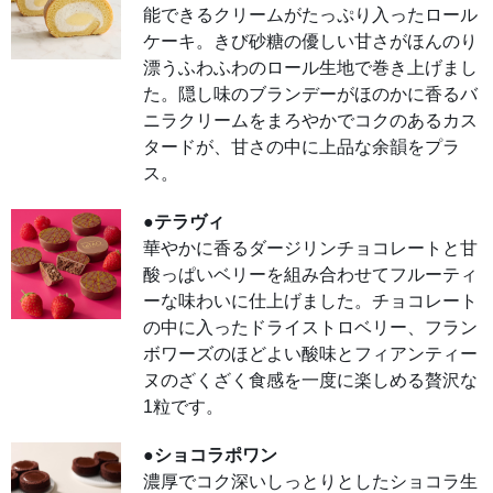
●バ
能できるクリームがたっぷり入ったロール
ニラ
ケーキ。きび砂糖の優しい甘さがほんのり
カス
ター
漂うふわふわのロール生地で巻き上げまし
ドロ
ール
た。隠し味のブランデーがほのかに香るバ
マダ
ガス
ニラクリームをまろやかでコクのあるカス
カル
産バ
タードが、甘さの中に上品な余韻をプラ
ニラ
の香
ス。
りと
味わ
いを
●テラヴィ
堪能
でき
華やかに香るダージリンチョコレートと甘
るク
リー
酸っぱいベリーを組み合わせてフルーティ
ムが
たっ
ーな味わいに仕上げました。チョコレート
ぷり
の中に入ったドライストロベリー、フラン
入っ
たロ
ボワーズのほどよい酸味とフィアンティー
ール
ケー
ヌのざくざく食感を一度に楽しめる贅沢な
キ。
きび
1粒です。
砂糖
の優
しい
●ショコラポワン
甘さ
がほ
濃厚でコク深いしっとりとしたショコラ生
んの