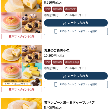
8,316円
(税込)
NEW
期間限定
送料
550円
最短お届け日： 2026年08月11日
LINEやメールで「eギフト」を贈る
夏ギフトポイント2倍
真夏のご褒美小包
10,260円
(税込)
NEW
期間限定
送料当店負担
最短お届け日： 2026年08月11日
LINEやメールで「eギフト」を贈る
夏ギフトポイント2倍
雪マンゴーと選べるドゥーブルペア
5,400円
(税込)
～