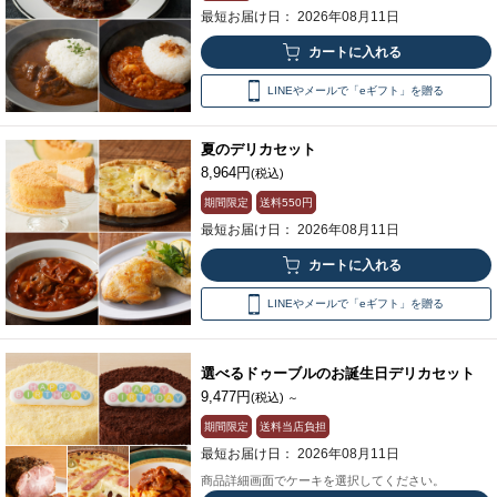
最短お届け日： 2026年08月11日
LINEやメールで「eギフト」を贈る
夏のデリカセット
8,964円
(税込)
期間限定
送料
550円
最短お届け日： 2026年08月11日
LINEやメールで「eギフト」を贈る
選べるドゥーブルのお誕生日デリカセット
9,477円
(税込)
～
期間限定
送料当店負担
最短お届け日： 2026年08月11日
商品詳細画面でケーキを選択してください。