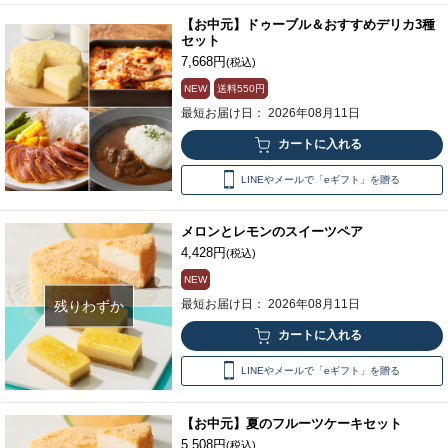
【お中元】ドゥーブル＆おすすめデリカ3種
セット
7,668円
(税込)
NEW
送料
550円
最短お届け日： 2026年08月11日
LINEやメールで「eギフト」を贈る
メロンとレモンのスイーツペア
4,428円
(税込)
NEW
最短お届け日： 2026年08月11日
残りわずか
LINEやメールで「eギフト」を贈る
【お中元】夏のフルーツケーキセット
5,508円
(税込)