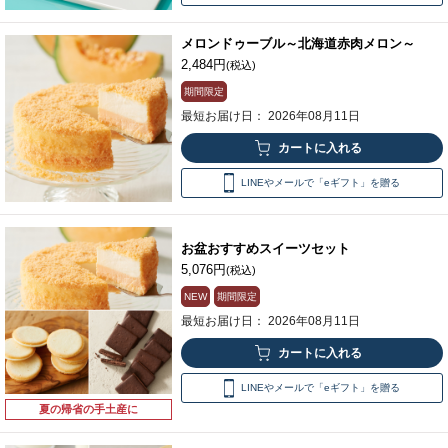
メロンドゥーブル～北海道赤肉メロン～
2,484円
(税込)
期間限定
最短お届け日： 2026年08月11日
LINEやメールで「eギフト」を贈る
お盆おすすめスイーツセット
5,076円
(税込)
NEW
期間限定
最短お届け日： 2026年08月11日
LINEやメールで「eギフト」を贈る
夏の帰省の手土産に