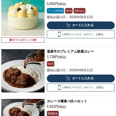
5,832円
(税込)
アイス特別便
NEW
送料込み
最短お届け日： 2026年08月12日
LINEやメールで「eギフト」を贈る
夏ギフトポイント2倍
道産牛のプレミアム欧風カレー
1,728円
(税込)
NEW
最短お届け日： 2026年08月11日
LINEやメールで「eギフト」を贈る
カレー３種食べ比べセット
6,912円
(税込)
期間限定