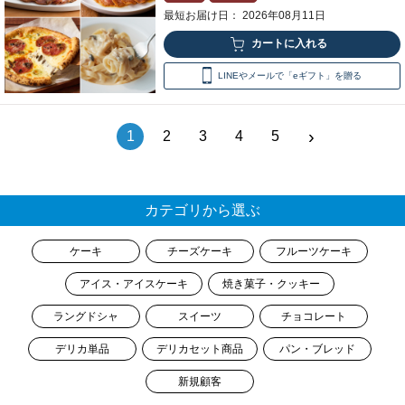
最短お届け日： 2026年08月11日
LINEやメールで「eギフト」を贈る
›
1
2
3
4
5
カテゴリから選ぶ
ケーキ
チーズケーキ
フルーツケーキ
アイス・アイスケーキ
焼き菓子・クッキー
ラングドシャ
スイーツ
チョコレート
デリカ単品
デリカセット商品
パン・ブレッド
新規顧客