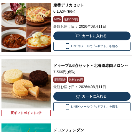
定番デリカセット
6,102円
(税込)
NEW
送料
550円
最短お届け日： 2026年08月11日
LINEやメールで「eギフト」を贈る
ドゥーブル3点セット～北海道赤肉メロン～
7,344円
(税込)
期間限定
送料
550円
最短お届け日： 2026年08月11日
LINEやメールで「eギフト」を贈る
夏ギフトポイント2倍
メロンフォンダン