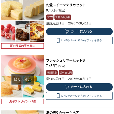
お盆スイーツデリカセット
9,450円
(税込)
NEW
送料当店負担
最短お届け日： 2026年08月11日
LINEやメールで「eギフト」を贈る
夏の帰省の手土産に
フレッシュサマーセットB
7,452円
(税込)
期間限定
送料
550円
最短お届け日： 2026年08月11日
残りわずか
LINEやメールで「eギフト」を贈る
夏ギフトポイント2倍
夏の爽やかケーキペア