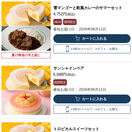
雪マンゴーと欧風カレーのサマーセット
4,752円
(税込)
NEW
期間限定
最短お届け日： 2026年08月11日
LINEやメールで「eギフト」を贈る
夏の帰省の手土産に
サンシャインペア
6,048円
(税込)
期間限定
最短お届け日： 2026年08月11日
LINEやメールで「eギフト」を贈る
トロピカルスイーツセット