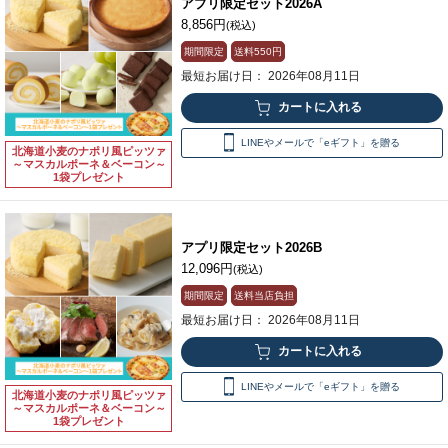
アプリ限定セット2026A
8,856円
(税込)
期間限定
送料
550円
最短お届け日： 2026年08月11日
LINEやメールで「eギフト」を贈る
北海道小麦のナポリ風ピッツァ
～マスカルポーネ＆ベーコン～
1袋プレゼント
アプリ限定セット2026B
12,096円
(税込)
期間限定
送料当店負担
最短お届け日： 2026年08月11日
LINEやメールで「eギフト」を贈る
北海道小麦のナポリ風ピッツァ
～マスカルポーネ＆ベーコン～
1袋プレゼント