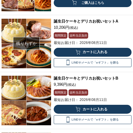
ご購入はこちら
誕生日ケーキとデリカお祝いセットA
10,206円
(税込)
期間限定
送料当店負担
最短お届け日： 2026年08月11日
残りわずか
LINEやメールで「eギフト」を贈る
誕生日ケーキとデリカお祝いセットB
9,396円
(税込)
期間限定
送料当店負担
最短お届け日： 2026年08月11日
LINEやメールで「eギフト」を贈る