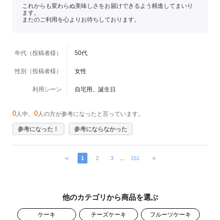
これからも変わらぬ美味しさをお届けできるよう精進してまいり
ます。
またのご利用を心よりお待ちしております。
年代（投稿者様）
50代
性別（投稿者様）
女性
利用シーン
自宅用、誕生日
0
0
人中、
人の方が参考になったと言っています。
参考になった！
参考にならなかった
＜
1
2
3
…
151
＞
他のカテゴリから商品を選ぶ
ケーキ
チーズケーキ
フルーツケーキ