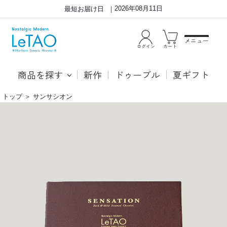
2026年08月11日
最短お届け日
メニュー
ログイン
カート
商品を探す
新作
ドゥーブル
夏ギフト
トップ
＞
サンサシオン
サ
心
ン
地
サ
良
シ
く
オ
口
ン
の
中
に
響
き
渡
る、
重
厚
感
の
あ
る
テ