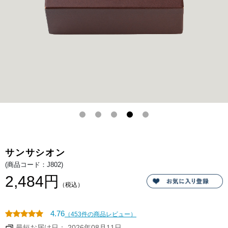
リ
ー
ヌ
シ
ョ
コ
ラ。
チ
ョ
コ
レ
ー
ト
の
お
い
し
さ
が
ぎ
ゅ
っ
と
サンサシオン
詰
ま
(商品コード：J802)
っ
た
2,484円
サ
（税込）
ン
サ
シ
オ
4.76
（453件の商品レビュー）
ン。
赤
最短お届け日： 2026年08月11日