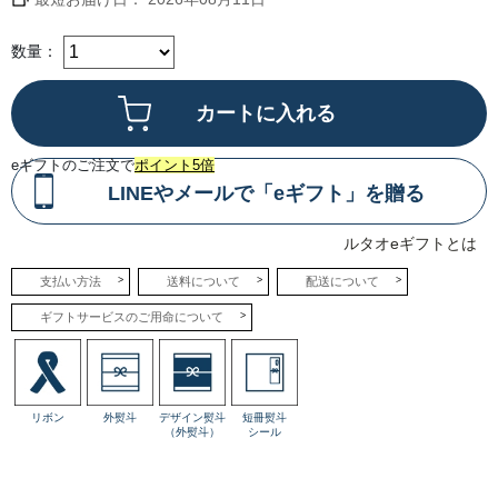
ワ
イ
ン
に
数量：
近
い
風
味
を
も
つ
北
eギフトのご注文で
ポイント5倍
海
道
LINEやメールで「eギフト」を贈る
浦
臼
町
ルタオeギフトとは
の
ワ
イ
支払い方法
送料について
配送について
ン
用
ギフトサービスのご用命について
ぶ
ど
う
果
汁
を
隠
リボン
外熨斗
デザイン熨斗
短冊熨斗
し
（外熨斗）
シール
味
に
加
え
ま