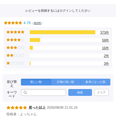
レビューを投稿するには
ログイン
してください
4.76
（
453件
）
373件
59件
16件
2件
3件
並び替
新しい順
評価の高い順
参考になった順
え
キーワ
検索
クリア
ード
思った以上
2026/08/08 21:01:24
投稿者：よっちゃん