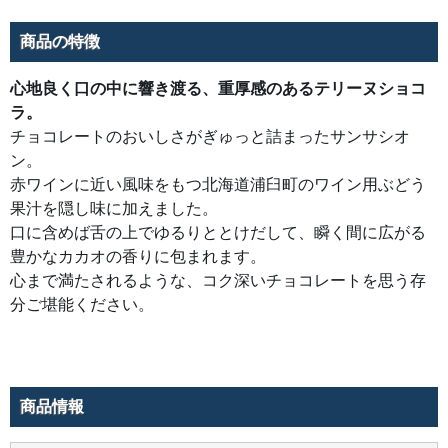
し
た。
口
商品の特徴
に
含
め
ば
心地良く口の中に響き渡る、重厚感のあるテリーヌショコ
舌
ラ。
の
上
チョコレートのおいしさがぎゅっと詰まったサンサシオ
で
ゆ
ン。
る
り
赤ワインに近い風味をもつ北海道浦臼町のワイン用ぶどう
と
と
果汁を隠し味に加えました。
け
だ
口に含めば舌の上でゆるりととけだして、瞬く間に広がる
し
豊かなカカオの香りに包まれます。
て、
瞬
心まで満たされるような、コク深いチョコレートを思う存
く
間
分ご堪能ください。
に
広
が
る
豊
か
な
カ
商品情報
カ
オ
の