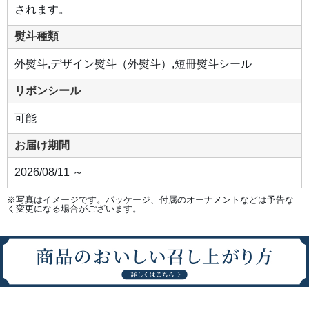
堪
されます。
能
く
だ
熨斗種類
さ
い。
外熨斗,デザイン熨斗（外熨斗）,短冊熨斗シール
リボンシール
可能
お届け期間
2026/08/11 ～
※写真はイメージです。パッケージ、付属のオーナメントなどは予告な
く変更になる場合がございます。