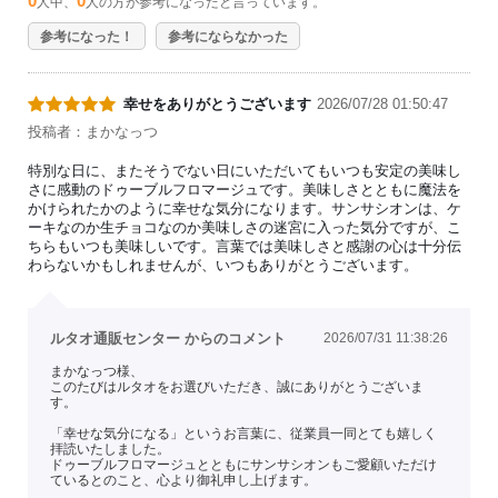
0
0
人中、
人の方が参考になったと言っています。
参考になった！
参考にならなかった
幸せをありがとうございます
2026/07/28 01:50:47
投稿者：まかなっつ
特別な日に、またそうでない日にいただいてもいつも安定の美味し
さに感動のドゥーブルフロマージュです。美味しさとともに魔法を
かけられたかのように幸せな気分になります。サンサシオンは、ケ
ーキなのか生チョコなのか美味しさの迷宮に入った気分ですが、こ
ちらもいつも美味しいです。言葉では美味しさと感謝の心は十分伝
わらないかもしれませんが、いつもありがとうございます。
ルタオ通販センター からのコメント
2026/07/31 11:38:26
まかなっつ様、
このたびはルタオをお選びいただき、誠にありがとうございま
す。
「幸せな気分になる」というお言葉に、従業員一同とても嬉しく
拝読いたしました。
ドゥーブルフロマージュとともにサンサシオンもご愛顧いただけ
ているとのこと、心より御礼申し上げます。