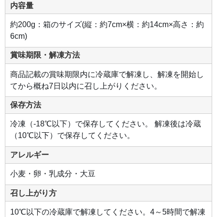
香
内容量
り
に
包
約200g：箱のサイズ(縦：約7cm×横：約14cm×高さ：約
ま
れ
6cm)
ま
す。
心
賞味期限・解凍方法
ま
で
満
商品記載の賞味期限内に冷蔵庫で解凍し、解凍を開始し
た
さ
てから概ね7日以内に召し上がりください。
れ
る
よ
保存方法
う
な、
コ
冷凍（-18℃以下）で保存してください。 解凍後は冷蔵
ク
深
（10℃以下）で保存してください。
い
チ
ョ
アレルギー
コ
レ
ー
小麦・卵・乳成分・大豆
ト
を
思
召し上がり方
う
存
分
10℃以下の冷蔵庫で解凍してください。4～5時間で解凍
ご