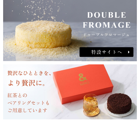
ズ
と
ス
イ
ー
ト
チ
ョ
コ
を
使
っ
て
焼
き
上
げ
た
ベ
イ
ク
ド
タ
イ
プ。
上
層
は、
イ
タ
リ
ア
産
マ