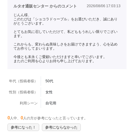
ルタオ通販センター からのコメント
2026/08/06 17:03:13
じんん様、
このたびは「ショコラドゥーブル」をお選びいただき、誠にあり
がとうございます。
とてもお気に召していただけて、私どももうれしい限りでござい
ます。
これからも、変わらぬ美味しさをお届けできますよう、心を込め
てお作りしてまいります。
今後とも末永くご愛顧いただけますと幸いでございます。
またのご利用を心よりお待ち申し上げております。
年代（投稿者様）
50代
性別（投稿者様）
女性
利用シーン
自宅用
0
0
人中、
人の方が参考になったと言っています。
参考になった！
参考にならなかった