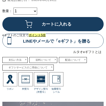
味
が
引
き
数量：
立
て
あ
い
な
が
ら
調
eギフトのご注文で
ポイント5倍
和
し
LINEやメールで「eギフト」を贈る
て
い
ま
ルタオeギフトとは
す。
下
層
支払い方法
送料について
配送について
は
オ
ギフトサービスのご用命について
ー
ス
ト
ラ
リ
ア
産
リボン
外熨斗
デザイン熨斗
短冊熨斗
ク
（外熨斗）
シール
リ
ー
ム
チ
ー