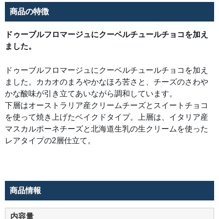
ス
カ
商品の特徴
ル
ポ
ー
ネ
ドゥーブルフロマージュにクーベルチュールチョコを加え
チ
ー
ました。
ズ
と
北
ドゥーブルフロマージュにクーベルチュールチョコを加え
海
道
ました。カカオのまろやかなほろ苦さと、チーズのさわや
生
乳
かな酸味が引き立てあいながら調和しています。
の
生
下層はオーストラリア産クリームチーズとスイートチョコ
ク
リ
を使って焼き上げたベイクドタイプ。上層は、イタリア産
ー
ム
マスカルポーネチーズと北海道生乳の生クリームを使った
を
レアタイプの2層仕立て。
使
っ
た
レ
ア
タ
イ
プ
商品情報
の
2
層
仕
内容量
立