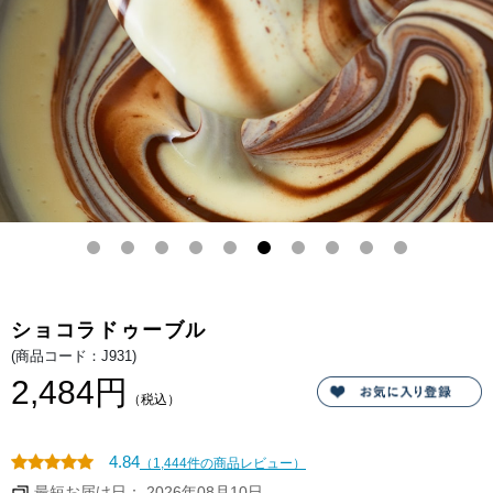
ル
ル
チ
チ
ョ
ョ
コ
コ
を
を
加
加
え
え
ま
ま
し
し
た。
た。
カ
カ
オ
の
ま
ろ
や
か
な
ほ
ろ
苦
さ
ショコラドゥーブル
と、
チ
(商品コード：J931)
ー
ズ
2,484円
の
（税込）
さ
わ
や
か
4.84
（1,444件の商品レビュー）
な
酸
最短お届け日： 2026年08月10日