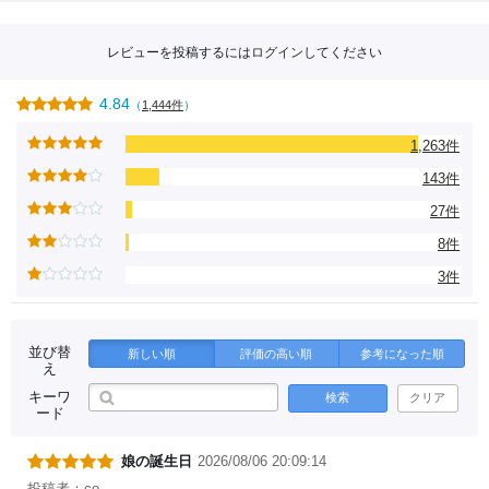
レビューを投稿するには
ログイン
してください
4.84
（
1,444件
）
1,263件
143件
27件
8件
3件
並び替
新しい順
評価の高い順
参考になった順
え
キーワ
検索
クリア
ード
娘の誕生日
2026/08/06 20:09:14
投稿者：co