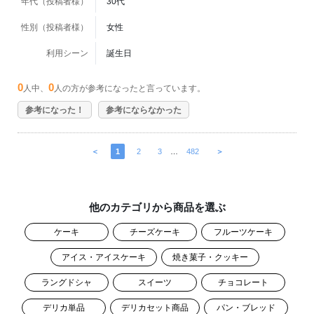
年代（投稿者様）
30代
性別（投稿者様）
女性
利用シーン
誕生日
0
0
人中、
人の方が参考になったと言っています。
参考になった！
参考にならなかった
＜
1
2
3
…
482
＞
他のカテゴリから商品を選ぶ
ケーキ
チーズケーキ
フルーツケーキ
アイス・アイスケーキ
焼き菓子・クッキー
ラングドシャ
スイーツ
チョコレート
デリカ単品
デリカセット商品
パン・ブレッド