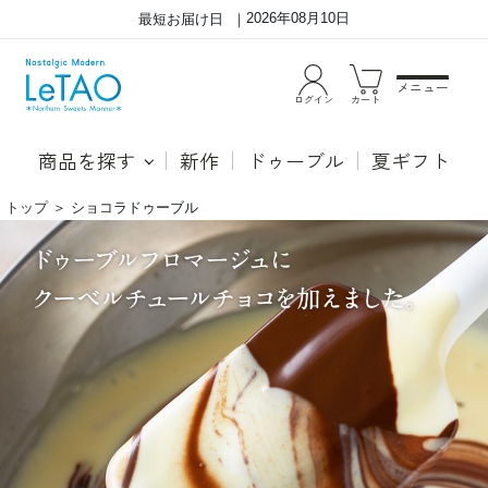
2026年08月10日
最短お届け日
メニュー
ログイン
カート
商品を探す
新作
ドゥーブル
夏ギフト
トップ
＞
ショコラドゥーブル
ド
ド
ゥ
ゥ
ー
ー
ブ
ブ
ル
ル
フ
フ
ロ
ロ
マ
マ
ー
ー
ジ
ジ
ュ
ュ
に
に
ク
ク
ー
ー
ベ
ベ
ル
ル
チ
チ
ュ
ュ
ー
ー