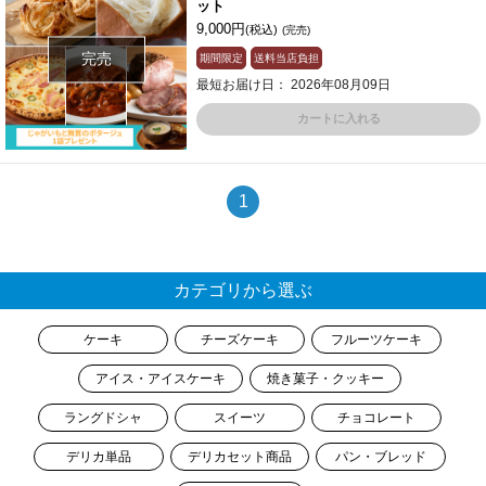
ット
9,000円
(税込)
(完売)
完売
期間限定
送料当店負担
最短お届け日： 2026年08月09日
カートに入れる
1
カテゴリから選ぶ
ケーキ
チーズケーキ
フルーツケーキ
アイス・アイスケーキ
焼き菓子・クッキー
ラングドシャ
スイーツ
チョコレート
デリカ単品
デリカセット商品
パン・ブレッド