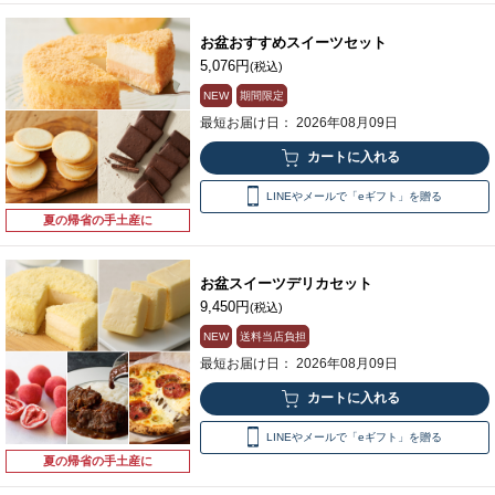
お盆おすすめスイーツセット
5,076円
(税込)
NEW
期間限定
最短お届け日： 2026年08月09日
LINEやメールで「eギフト」を贈る
夏の帰省の手土産に
お盆スイーツデリカセット
9,450円
(税込)
NEW
送料当店負担
最短お届け日： 2026年08月09日
LINEやメールで「eギフト」を贈る
夏の帰省の手土産に