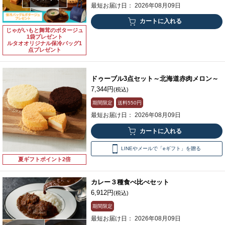
最短お届け日： 2026年08月09日
じゃがいもと舞茸のポタージュ
1袋プレゼント
ルタオオリジナル保冷バッグ1
点プレゼント
ドゥーブル3点セット～北海道赤肉メロン～
7,344円
(税込)
期間限定
送料
550円
最短お届け日： 2026年08月09日
LINEやメールで「eギフト」を贈る
夏ギフトポイント2倍
カレー３種食べ比べセット
6,912円
(税込)
期間限定
最短お届け日： 2026年08月09日