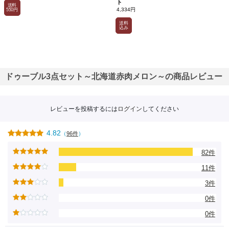
ト
ら
送料
4,334円
550円
調
和
送料
し
込み
て
い
ま
す。
下
層
は
ドゥーブル3点セット～北海道赤肉メロン～の商品レビュー
オ
ー
ス
ト
ラ
レビューを投稿するには
ログイン
してください
リ
ア
産
ク
4.82
（
96件
）
リ
ー
82件
ム
チ
ー
11件
ズ
と
3件
ス
イ
0件
ー
ト
チ
0件
ョ
コ