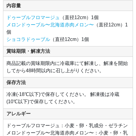
ゥ
内容量
ー
ブ
ル
ドゥーブルフロマージュ
（直径12cm）1個
～
北
メロンドゥーブル〜北海道赤肉メロン〜
（直径12cm）1
海
道
個
赤
肉
ショコラドゥーブル
（直径12cm）1個
メ
ロ
ン
賞味期限・解凍方法
～
上
層
商品記載の賞味期限内に冷蔵庫にて解凍し、解凍を開始
に
は
してから48時間以内に召し上がりください。
北
海
道
保存方法
産
生
ク
冷凍(-18℃以下)で保存してください。 解凍後は冷蔵
リ
(10℃以下)で保存してください。
ー
ム
と
アレルギー
イ
タ
リ
ア
ドゥーブルフロマージュ：小麦・卵・乳成分・ゼラチン
産
メロンドゥーブル〜北海道赤肉メロン〜：小麦・卵・乳
マ