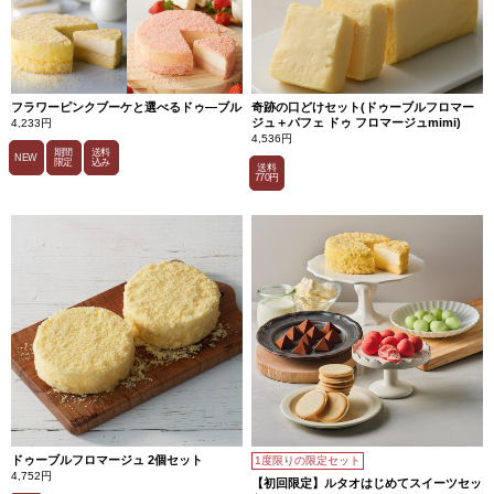
た。
カ
カ
オ
の
ま
ろ
や
フラワーピンクブーケと選べるドゥ―ブル
奇跡の口どけセット(ドゥーブルフロマー
か
ジュ＋パフェ ドゥ フロマージュmimi)
4,233円
な
4,536円
ほ
期間
送料
NEW
ろ
限定
込み
送料
苦
770円
さ
と、
チ
ー
ズ
の
さ
わ
や
か
な
酸
味
が
引
き
立
て
あ
ドゥーブルフロマージュ 2個セット
1度限りの限定セット
い
4,752円
な
【初回限定】ルタオはじめてスイーツセッ
が