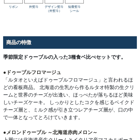
い
チ
リボン
外熨斗
デザイン熨斗
短冊熨斗
ー
（外熨斗）
シール
ズ
ケ
ー
キ。
し
っ
か
商品の特徴
り
と
し
た
季節限定ドゥーブルの入った3種食ベ比べセットです。
コ
ク
を
感
●ドゥーブルフロマージュ
じ
「ルタオといえばドゥーブルフロマージュ」と言われるほ
る
ベ
どの看板商品。 北海道の生乳から作るルタオ特製の生クリ
イ
ク
ームと世界のチーズが出逢い、ほっぺたが落ちるほど美味
ド
チ
しいチーズケーキ。 しっかりとしたコクを感じるベイクド
ー
ズ
チーズ層と、ミルク感が引き立つレアチーズ層が、口の中
層
と、
で一体となってとろけていきます。
ミ
ル
ク
●メロンドゥーブル ～北海道赤肉メロン～
感
が
上層には北海道産生クリームとイタリア産マスカルポーネ