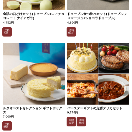
ま
し
た。
赤
奇跡の口どけセット(ドゥーブル+レアチョ
ドゥーブル食べ比べセット(ドゥーブルフ
肉
コレート ナイアガラ)
ロマージュ+ショコラドゥーブル)
メ
4,752円
4,860円
ロ
ン
送料
送料
の
770円
550円
ふ
く
よ
か
な
甘
み
を
し
っ
か
り
と
感
じ
る
味
わ
い
で
ルタオベストセレクション ギフトボック
バースデーギフトの定番デリカセット
す。
ス
9,774円
7,000円
●
期間
送料
限定
無料
シ
送料
ョ
550円
コ