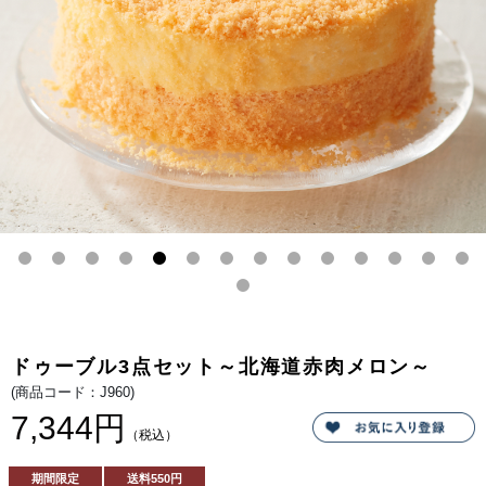
べ
ば
セ
ド
ッ
ゥ
ト
ー
で
ブ
す。
ル
フ
ロ
マ
ー
ジ
ュ」
と
言
わ
れ
る
ほ
ど
の
看
板
商
品。
北
海
ドゥーブル3点セット～北海道赤肉メロン～
道
の
(商品コード：J960)
生
乳
7,344円
か
（税込）
ら
作
る
期間限定
送料
550円