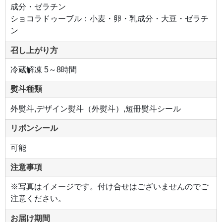
ス
成分・ゼラチン
カ
ル
ショコラドゥーブル：小麦・卵・乳成分・大豆・ゼラチ
ポ
ー
ン
ネ
の
レ
召し上がり方
ア
チ
ー
冷蔵解凍 5～8時間
ズ
ム
ー
熨斗種類
ス。
下
層
外熨斗,デザイン熨斗（外熨斗）,短冊熨斗シール
に
は
北
リボンシール
海
道
産
可能
赤
肉
メ
注意事項
ロ
ン
ピ
※写真はイメージです。付け合せはございませんのでご
ュ
ー
注意ください。
レ
を
使
お届け期間
用