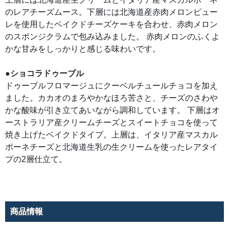
引
き
のレアチーズムース。下層には北海道産赤肉メロンピュー
立
つ
レを使用したベイクドチーズケーキを合わせ、赤肉メロン
レ
ア
のスポンジクラムで包み込みました。 赤肉メロンのふくよ
チ
ー
かな甘みをしっかりと感じる味わいです。
ズ
層
が、
●ショコラドゥーブル
口
の
ドゥーブルフロマージュにクーベルチュールチョコを加え
中
で
ました。カカオのまろやかなほろ苦さと、チーズのさわや
一
体
かな酸味が引き立てあいながら調和しています。 下層はオ
と
な
ーストラリア産クリームチーズとスイートチョコを使って
っ
焼き上げたベイクドタイプ。上層は、イタリア産マスカル
て
と
ポーネチーズと北海道生乳の生クリームを使ったレアタイ
ろ
け
プの2層仕立て。
て
い
き
ま
す。
●
メ
商品情報
ロ
ン
ド