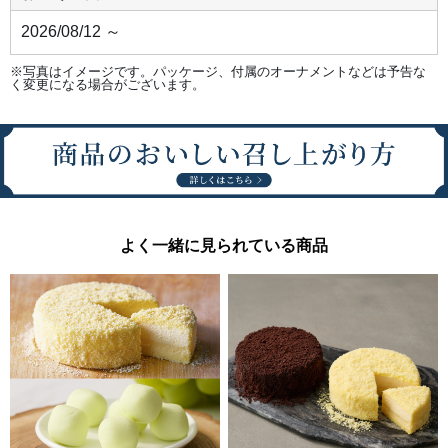
し
た
2026/08/12 ～
ベ
イ
ク
※写真はイメージです。パッケージ、付属のオーナメントなどは予告な
ド
く変更になる場合がございます。
チ
ー
ズ
ケ
ー
キ
を
合
わ
せ、
赤
肉
よく一緒に見られている商品
メ
ロ
ン
の
ス
ポ
ン
ジ
ク
ラ
ム
で
包
み
込
み