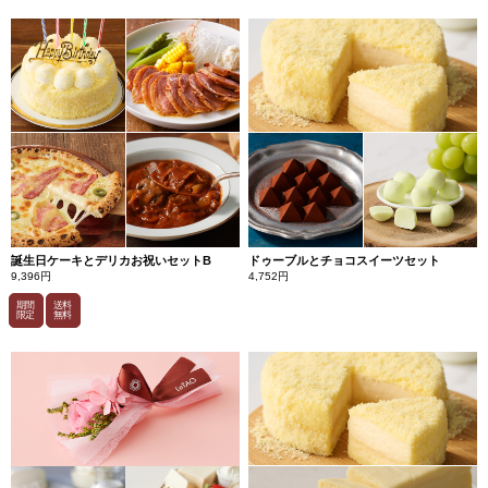
ラ
ド
ゥ
ー
ブ
ル
ド
ゥ
ー
ブ
ル
フ
ロ
マ
ー
ジ
ュ
に
誕生日ケーキとデリカお祝いセットB
ドゥーブルとチョコスイーツセット
ク
9,396円
4,752円
ー
ベ
期間
送料
ル
限定
無料
チ
ュ
ー
ル
チ
ョ
コ
を
加
え
ま
し