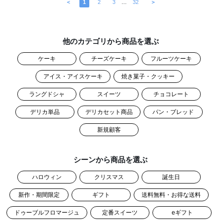
＜
1
2
3
…
32
＞
他のカテゴリから商品を選ぶ
ケーキ
チーズケーキ
フルーツケーキ
アイス・アイスケーキ
焼き菓子・クッキー
ラングドシャ
スイーツ
チョコレート
デリカ単品
デリカセット商品
パン・ブレッド
新規顧客
シーンから商品を選ぶ
ハロウィン
クリスマス
誕生日
新作・期間限定
ギフト
送料無料・お得な送料
ドゥーブルフロマージュ
定番スイーツ
eギフト