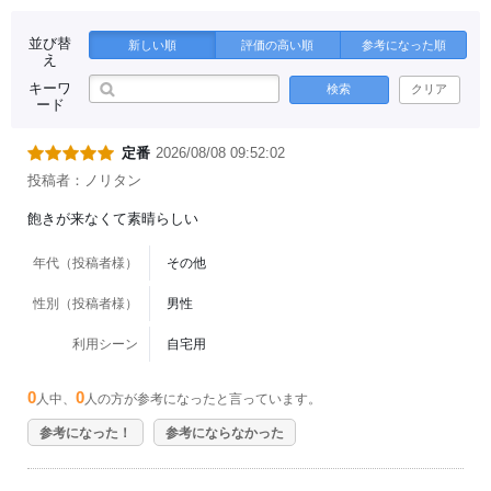
を
使
っ
並び替
新しい順
評価の高い順
参考になった順
て
え
焼
き
キーワ
検索
クリア
上
ード
げ
た
ベ
イ
定番
2026/08/08 09:52:02
ク
ド
投稿者：ノリタン
タ
イ
飽きが来なくて素晴らしい
プ。
上
層
は、
年代（投稿者様）
その他
イ
タ
性別（投稿者様）
男性
リ
ア
産
利用シーン
自宅用
マ
ス
カ
ル
0
0
人中、
人の方が参考になったと言っています。
ポ
ー
参考になった！
参考にならなかった
ネ
チ
ー
ズ