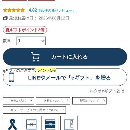
ル
タ
オ
4.82
（96件の商品レビュー）
特
製
最短お届け日： 2026年08月12日
の
生
ク
夏ギフトポイント2倍
リ
ー
ム
数量：
と
世
界
の
チ
ー
ズ
が
eギフトのご注文で
ポイント5倍
出
逢
LINEやメールで「eギフト」を贈る
い、
ほ
っ
ルタオeギフトとは
ぺ
た
が
支払い方法
送料について
配送について
落
ち
る
ギフトサービスのご用命について
ほ
ど
美
味
し