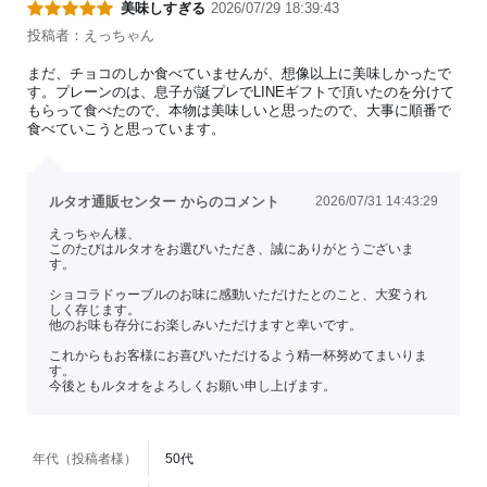
と
美味しすぎる
2026/07/29 18:39:43
北
海
投稿者：えっちゃん
道
生
乳
まだ、チョコのしか食べていませんが、想像以上に美味しかったで
の
す。プレーンのは、息子が誕プレでLINEギフトで頂いたのを分けて
生
もらって食べたので、本物は美味しいと思ったので、大事に順番で
ク
リ
食べていこうと思っています。
ー
ム
を
使
っ
ルタオ通販センター からのコメント
2026/07/31 14:43:29
た
レ
えっちゃん様、
ア
このたびはルタオをお選びいただき、誠にありがとうございま
タ
す。
イ
プ
ショコラドゥーブルのお味に感動いただけたとのこと、大変うれ
の
しく存じます。
2
他のお味も存分にお楽しみいただけますと幸いです。
層
仕
立
これからもお客様にお喜びいただけるよう精一杯努めてまいりま
て。
す。
今後ともルタオをよろしくお願い申し上げます。
年代（投稿者様）
50代