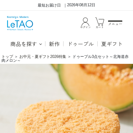
2026年08月12日
最短お届け日
メニュー
ログイン
カート
商品を探す
新作
ドゥーブル
夏ギフト
トップ
＞
お中元・夏ギフト2026特集
＞
ドゥーブル3点セット～北海道赤
肉メロン～
季
●
節
ド
限
ゥ
定
ー
ド
ブ
ゥ
ル
ー
フ
ブ
ロ
ル
マ
の
ー
入
ジ
っ
ュ
た
「ル
3
タ
種
オ
食
と
ベ
い
比
え