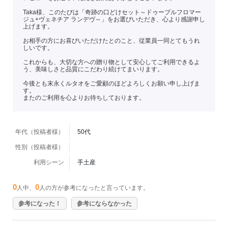
Taka様、このたびは「奇跡の口どけセット～ドゥーブルフロマー
ジュ+ヴェネチア ランデヴ～」をお選びいただき、心より感謝申し
上げます。
お相手の方にお喜びいただけたとのこと、従業員一同とてもうれ
しいです。
これからも、大切な方への贈り物として安心してご利用できるよ
う、美味しさと品質にこだわり続けてまいります。
今後とも末永くルタオをご愛顧のほどよろしくお願い申し上げま
す。
またのご利用を心よりお待ちしております。
年代（投稿者様）
50代
性別（投稿者様）
利用シーン
手土産
0
0
人中、
人の方が参考になったと言っています。
参考になった！
参考にならなかった