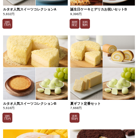
ルタオ人気スイーツコレクションA
誕生日ケーキとデリカお祝いセットB
5,832円
9,396円
送料
期間
送料
770円
限定
無料
ルタオ人気スイーツコレクションB
夏ギフト定番セット
5,616円
7,668円
送料
送料
770円
550円