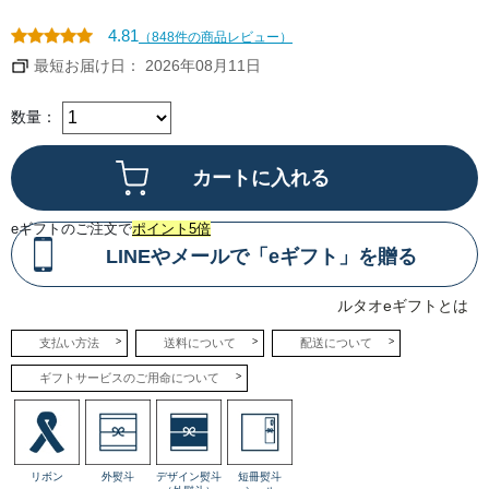
とし
たコ
クを
4.81
（848件の商品レビュー）
感じ
るベ
最短お届け日： 2026年08月11日
イク
ドチ
ーズ
層
数量：
と、
ミル
ク感
が引
き立
つレ
アチ
eギフトのご注文で
ポイント5倍
ーズ
層
LINEやメールで「eギフト」を贈る
が、
口の
中で
一体
ルタオeギフトとは
とな
って
とろ
支払い方法
送料について
配送について
けて
いき
ギフトサービスのご用命について
ま
す。
●ヴ
ェネ
チア
ラン
リボン
外熨斗
デザイン熨斗
短冊熨斗