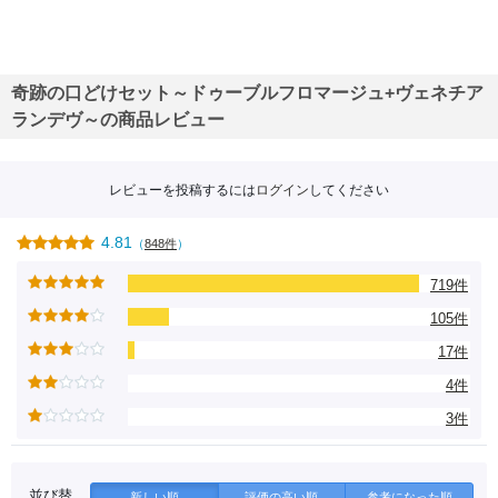
奇跡の口どけセット～ドゥーブルフロマージュ+ヴェネチア
ランデヴ～の商品レビュー
レビューを投稿するには
ログイン
してください
4.81
（
848件
）
719件
105件
17件
4件
3件
並び替
新しい順
評価の高い順
参考になった順