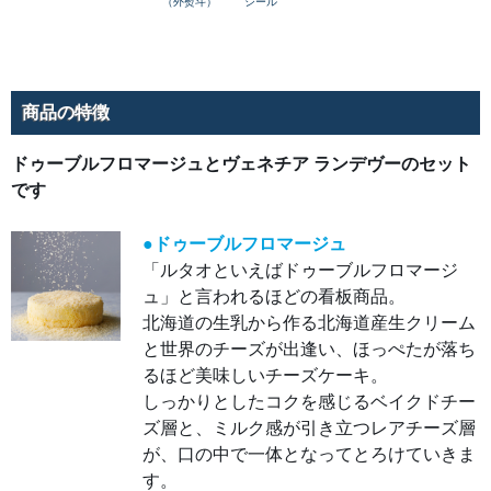
デヴ
（外熨斗）
シール
ー
改良
に改
良を
重
ね、
さら
商品の特徴
に美
味し
さに
こだ
ドゥーブルフロマージュとヴェネチア ランデヴーのセット
わり
シェ
です
フパ
ティ
シエ
●ドゥーブルフロマージュ
が追
い求
「ルタオといえばドゥーブルフロマージ
めて
い
ュ」と言われるほどの看板商品。
た、
ヴェ
北海道の生乳から作る北海道産生クリーム
ネチ
ア
と世界のチーズが出逢い、ほっぺたが落ち
ラン
デヴ
るほど美味しいチーズケーキ。
ーが
しっかりとしたコクを感じるベイクドチー
完成
しま
ズ層と、ミルク感が引き立つレアチーズ層
し
た。
が、口の中で一体となってとろけていきま
す。