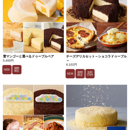
雪マンゴーと選べるドゥーブルペア
チーズデリカセット～ショコラドゥーブル
～
5,400円
6,102円
期間
NEW
限定
期間
送料
NEW
限定
770円