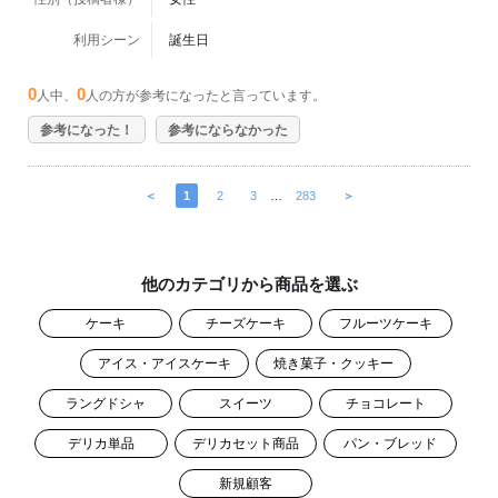
利用シーン
誕生日
0
0
人中、
人の方が参考になったと言っています。
参考になった！
参考にならなかった
＜
1
2
3
…
283
＞
他のカテゴリから商品を選ぶ
ケーキ
チーズケーキ
フルーツケーキ
アイス・アイスケーキ
焼き菓子・クッキー
ラングドシャ
スイーツ
チョコレート
デリカ単品
デリカセット商品
パン・ブレッド
新規顧客