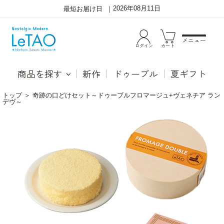
2026年08月11日
最短お届け日
メニュー
ログイン
カート
商品を探す
新作
ドゥーブル
夏ギフト
トップ
＞
奇跡の口どけセット～ドゥーブルフロマージュ+ヴェネチア ラン
デヴ～
ド
●ド
ゥ
ゥー
ー
ブル
ブ
フロ
ル
マー
フ
ジュ
ロ
「ル
マ
タオ
ー
とい
ジ
えば
ュ
ドゥ
と
ーブ
ヴ
ルフ
ェ
ロマ
ネ
ージ
チ
ュ」
ア
と言
ラ
われ