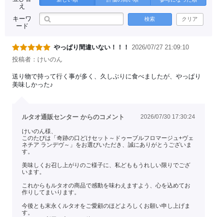
え
キーワ
検索
クリア
ード
やっぱり間違いない！！！
2026/07/27 21:09:10
投稿者：けいのん
送り物で持って行く事が多く、久しぶりに食べましたが、やっぱり
美味しかった♪
ルタオ通販センター からのコメント
2026/07/30 17:30:24
けいのん様、
このたびは「奇跡の口どけセット～ドゥーブルフロマージュ+ヴェ
ネチア ランデヴ～」をお選びいただき、誠にありがとうございま
す。
美味しくお召し上がりのご様子に、私どももうれしい限りでござ
います。
これからもルタオの商品で感動を味わえますよう、心を込めてお
作りしてまいります。
今後とも末永くルタオをご愛顧のほどよろしくお願い申し上げま
す。