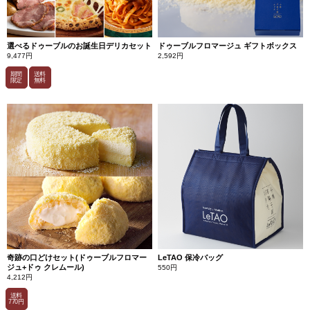
選べるドゥーブルのお誕生日デリカセット
ドゥーブルフロマージュ ギフトボックス
9,477円
2,592円
期間
送料
限定
無料
奇跡の口どけセット(ドゥーブルフロマー
LeTAO 保冷バッグ
ジュ+ドゥ クレムール)
550円
4,212円
送料
770円