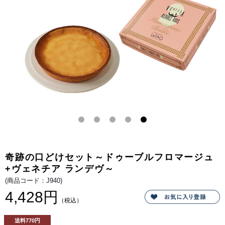
ン
るほ
デ
どの
ヴ
看板
ー
商
の
品。
セ
北海
ッ
道の
ト
生乳
で
から
す
作る
北海
道産
生ク
リー
ムと
世界
のチ
ーズ
が出
逢
い、
ほっ
ぺた
が落
奇跡の口どけセット～ドゥーブルフロマージュ
ちる
ほど
+ヴェネチア ランデヴ～
美味
しい
(商品コード：J940)
チー
4,428円
ズケ
ー
（税込）
キ。
しっ
かり
送料
770円