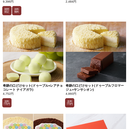
9,396円
2,484円
期間
送料
限定
無料
奇跡の口どけセット(ドゥーブル+レアチョ
奇跡の口どけセット(ドゥーブルフロマー
コレート ナイアガラ)
ジュ+サンサシオン)
4,752円
4,860円
送料
送料
770円
770円