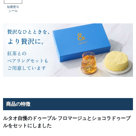
ブル
ドゥ
短冊熨斗
ーブ
シール
ルフ
ロマ
ージ
ュに
クー
ベル
チュ
ール
チョ
コを
加え
まし
た。
カカ
オの
まろ
やか
なほ
ろ苦
さ
と、
チー
ズの
さわ
商品の特徴
やか
な酸
味が
ルタオ自慢のドゥーブル フロマージュとショコラドゥーブ
引き
立て
ルをセットにしました
あい
なが
ら調