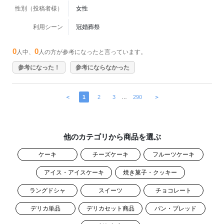
性別（投稿者様）
女性
利用シーン
冠婚葬祭
0
0
人中、
人の方が参考になったと言っています。
参考になった！
参考にならなかった
＜
1
2
3
…
290
＞
他のカテゴリから商品を選ぶ
ケーキ
チーズケーキ
フルーツケーキ
アイス・アイスケーキ
焼き菓子・クッキー
ラングドシャ
スイーツ
チョコレート
デリカ単品
デリカセット商品
パン・ブレッド