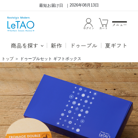
2026年08月13日
最短お届け日
メニュー
ログイン
カート
商品を探す
新作
ドゥーブル
夏ギフト
トップ
＞
ドゥーブルセット ギフトボックス
ル
●ド
タ
ゥー
オ
ブル
自
フロ
慢
マー
の
ジュ
ド
「ル
ゥ
タオ
ー
とい
ブ
えば
ル
ドゥ
フ
ーブ
ロ
ルフ
マ
ロマ
ー
ージ
ジ
ュ」
ュ
と言
と
われ
シ
るほ