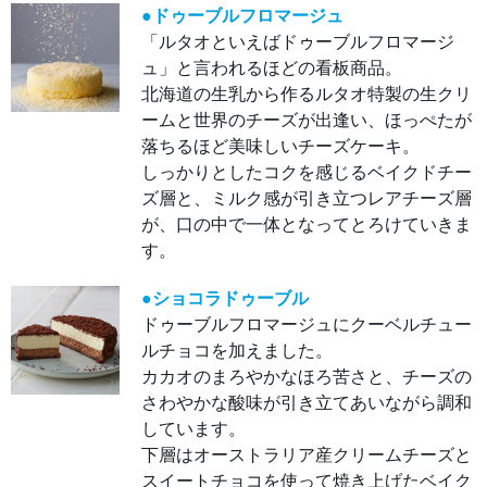
和し
●ドゥーブルフロマージュ
てい
ま
「ルタオといえばドゥーブルフロマージ
す。
下層
ュ」と言われるほどの看板商品。
はオ
北海道の生乳から作るルタオ特製の生クリ
ース
トラ
ームと世界のチーズが出逢い、ほっぺたが
リア
産ク
落ちるほど美味しいチーズケーキ。
リー
ムチ
しっかりとしたコクを感じるベイクドチー
ーズ
とス
ズ層と、ミルク感が引き立つレアチーズ層
イー
トチ
が、口の中で一体となってとろけていきま
ョコ
す。
を使
って
焼き
上げ
●ショコラドゥーブル
たベ
イク
ドゥーブルフロマージュにクーベルチュー
ドタ
イ
ルチョコを加えました。
プ。
カカオのまろやかなほろ苦さと、チーズの
上層
は、
さわやかな酸味が引き立てあいながら調和
イタ
リア
しています。
産マ
スカ
下層はオーストラリア産クリームチーズと
ルポ
ーネ
スイートチョコを使って焼き上げたベイク