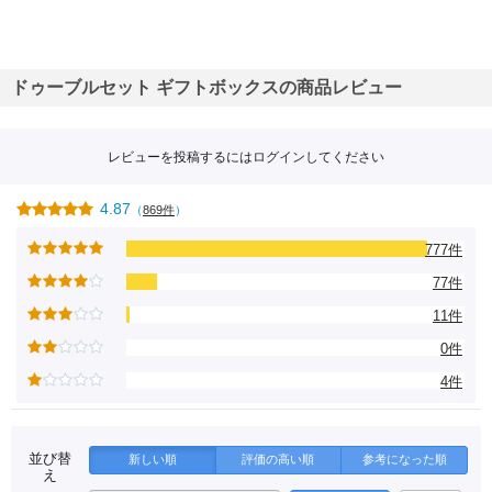
ドゥーブルセット ギフトボックスの商品レビュー
レビューを投稿するには
ログイン
してください
4.87
（
869件
）
777件
77件
11件
0件
4件
並び替
新しい順
評価の高い順
参考になった順
え