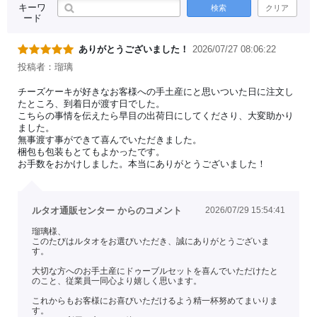
キーワ
検索
クリア
ード
ありがとうございました！
2026/07/27 08:06:22
投稿者：瑠璃
チーズケーキが好きなお客様への手土産にと思いついた日に注文し
たところ、到着日が渡す日でした。
こちらの事情を伝えたら早目の出荷日にしてくださり、大変助かり
ました。
無事渡す事ができて喜んでいただきました。
梱包も包装もとてもよかったです。
お手数をおかけしました。本当にありがとうございました！
ルタオ通販センター からのコメント
2026/07/29 15:54:41
瑠璃様、
このたびはルタオをお選びいただき、誠にありがとうございま
す。
大切な方へのお手土産にドゥーブルセットを喜んでいただけたと
のこと、従業員一同心より嬉しく思います。
これからもお客様にお喜びいただけるよう精一杯努めてまいりま
す。