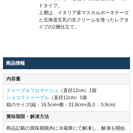
チー
ズと
ドタイプ。
北海
上層は、イタリア産マスカルポーネチーズ
道生
乳の
と北海道生乳の生クリームを使ったレアタ
生ク
リー
イプの2層仕立て。
ムを
使っ
たレ
アタ
イプ
の2
層仕
立
て。
商品情報
内容量
ドゥーブルフロマージュ
（直径12cm）1個
ショコラドゥーブル
（直径12cm）1個
箱のサイズ(縦：16.5cm×横：31.8cm×高さ：5.9cm)
賞味期限・解凍方法
商品記載の賞味期限内に冷蔵庫にて解凍し、解凍を開始