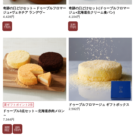
奇跡の口どけセット～ドゥーブルフロマー
奇跡の口どけセット(ドゥーブルフロマー
ジュ+ヴェネチア ランデヴ～
ジュ+北海道生クリーム食パン)
4,428円
4,104円
送料
送料
770円
770円
ドゥーブルフロマージュ ギフトボックス
夏ギフトポイント2倍
2,592円
ドゥーブル3点セット～北海道赤肉メロン
～
7,344円
期間
送料
限定
550円