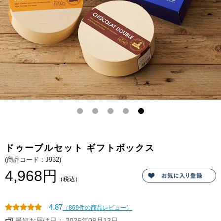
ョ
どの
コ
看板
ラ
商
ド
品。
ゥ
北海
ー
道の
ブ
生乳
ル
から
を
作る
セ
ルタ
ッ
オ特
ト
製の
に
生ク
し
リー
ま
ムと
し
世界
た
のチ
ーズ
が出
逢
い、
ほっ
ぺた
ドゥーブルセット ギフトボックス
が落
ちる
(商品コード：J932)
ほど
美味
4,968円
しい
（税込）
チー
ズケ
ー
キ。
4.87
（869件の商品レビュー）
しっ
かり
最短お届け日： 2026年08月13日