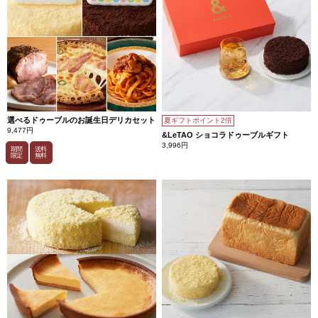
選べるドゥーブルのお誕生日デリカセット
夏ギフトポイント2倍
9,477円
&LeTAO ショコラドゥーブルギフト
3,996円
期間
送料
限定
無料