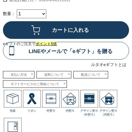
とし
たコ
クを
感じ
数量：
るベ
イク
ドチ
ーズ
層
と、
ミル
ク感
eギフトのご注文で
ポイント5倍
が引
き立
LINEやメールで「eギフト」を贈る
つレ
アチ
ーズ
ルタオeギフトとは
層
が、
口の
支払い方法
送料について
配送について
中で
一体
ギフトサービスのご用命について
とな
って
とろ
けて
いき
ま
す。
包装
リボン
外熨斗
内熨斗
デザイン熨斗
デザイン熨斗
（外熨斗）
（内熨斗）
●シ
ョコ
ラド
ゥー