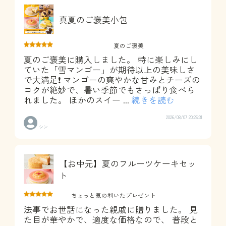
真夏のご褒美小包
夏のご褒美
夏のご褒美に購入しました。 特に楽しみにし
ていた「雪マンゴー」が期待以上の美味しさ
で大満足❗️ マンゴーの爽やかな甘みとチーズの
コクが絶妙で、暑い季節でもさっぱり食べら
れました。 ほかのスイー
...
続きを読む
2026/08/07 20:26:31
シン
【お中元】夏のフルーツケーキセッ
ト
ちょっと気の利いたプレゼント
法事でお世話になった親戚に贈りました。 見
た目が華やかで、適度な価格なので、 普段と