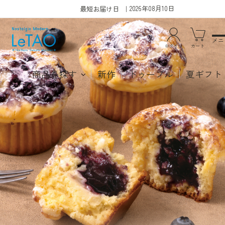
2026年08月10日
最短お届け日
メニ
ログイン
カート
商品を探す
新作
ドゥーブル
夏ギフト