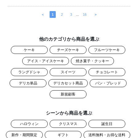
＜
1
2
3
…
16
＞
他のカテゴリから商品を選ぶ
ケーキ
チーズケーキ
フルーツケーキ
アイス・アイスケーキ
焼き菓子・クッキー
ラングドシャ
スイーツ
チョコレート
デリカ単品
デリカセット商品
パン・ブレッド
新規顧客
シーンから商品を選ぶ
ハロウィン
クリスマス
誕生日
新作・期間限定
ギフト
送料無料・お得な送料