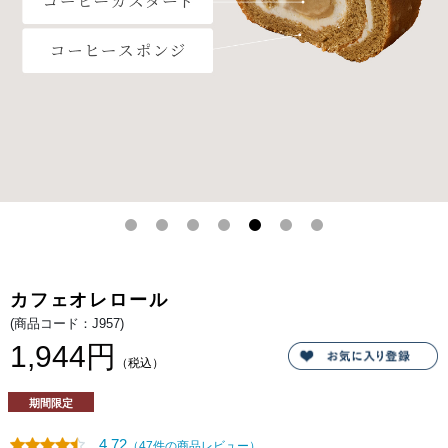
の
ー
余
ヒ
韻。
ー
ス
ポ
ン
ジ
で、
北
海
道
産
マ
ス
カ
ル
ポ
ー
ネ
を
合
わ
せ
カフェオレロール
た
特
(商品コード：J957)
製
ミ
1,944円
ル
（税込）
ク
ク
リ
期間限定
ー
ム
と
4.72
（47件の商品レビュー）