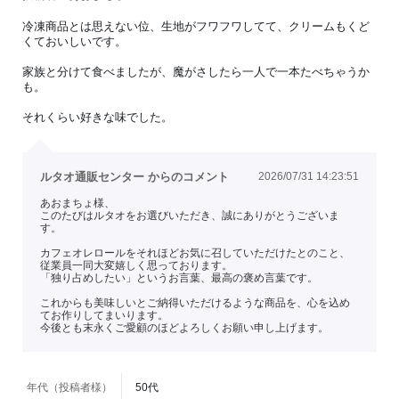
冷凍商品とは思えない位、生地がフワフワしてて、クリームもくど
くておいしいです。
家族と分けて食べましたが、魔がさしたら一人で一本たべちゃうか
も。
それくらい好きな味でした。
ルタオ通販センター からのコメント
2026/07/31 14:23:51
あおまちょ様、
このたびはルタオをお選びいただき、誠にありがとうございま
す。
カフェオレロールをそれほどお気に召していただけたとのこと、
従業員一同大変嬉しく思っております。
「独り占めしたい」というお言葉、最高の褒め言葉です。
これからも美味しいとご納得いただけるような商品を、心を込め
てお作りしてまいります。
今後とも末永くご愛顧のほどよろしくお願い申し上げます。
年代（投稿者様）
50代