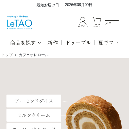
2026年08月09日
最短お届け日
メニュー
ログイン
カート
商品を探す
新作
ドゥーブル
夏ギフト
トップ
＞
カフェオレロール
カ
香
フ
ば
ェ
し
オ
い
レ
ア
の
ー
よ
モ
う
ン
な、
ド
優
ダ
し
イ
い
ス
甘
を
さ
散
と
り
コ
ば
ー
め
ヒ
た
ー
コ