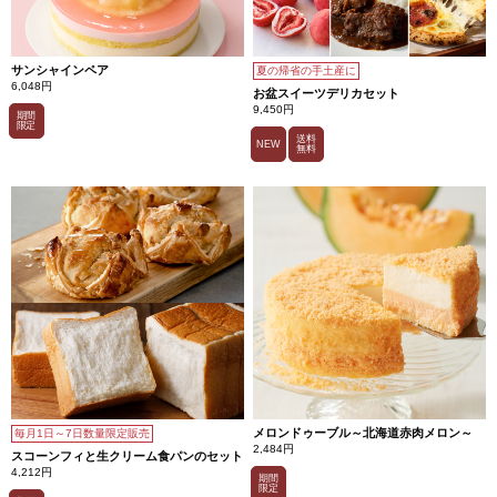
サンシャインペア
夏の帰省の手土産に
6,048円
お盆スイーツデリカセット
9,450円
期間
限定
送料
NEW
無料
メロンドゥーブル～北海道赤肉メロン～
毎月1日～7日数量限定販売
2,484円
スコーンフィと生クリーム食パンのセット
4,212円
期間
限定