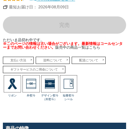
コ
ー
最短お届け日： 2026年08月09日
ヒ
ー
カ
ス
タ
完売
ー
ド
を
巻
ただいま品切れ中です。
き
※このページの情報は古い場合がございます。最新情報はコールセンタ
上
ーまでお問い合わせください。
販売中の商品一覧はこちら
げ
ま
し
た。
支払い方法
送料について
配送について
ミ
ル
ギフトサービスのご用命について
ク
の
コ
ク
と、
澄
ん
リボン
外熨斗
デザイン熨斗
短冊熨斗
だ
（外熨斗）
シール
後
味。
ま
る
で
カ
フ
ェ
商品の特徴