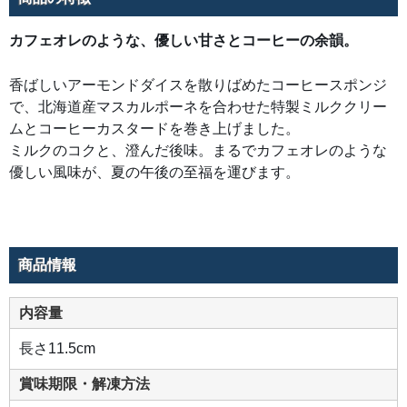
オ
レ
の
カフェオレのような、優しい甘さとコーヒーの余韻。
よ
う
な
優
香ばしいアーモンドダイスを散りばめたコーヒースポンジ
し
い
で、北海道産マスカルポーネを合わせた特製ミルククリー
風
味
ムとコーヒーカスタードを巻き上げました。
が、
ミルクのコクと、澄んだ後味。まるでカフェオレのような
夏
の
優しい風味が、夏の午後の至福を運びます。
午
後
の
至
福
を
運
び
商品情報
ま
す。
内容量
長さ11.5cm
賞味期限・解凍方法