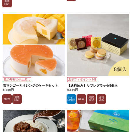
期間
限定
夏の帰省の手土産に
夏ギフトポイント2倍
雪マンゴーとオレンジのケーキセット
【送料込み】サブレグラッセ8個入
5,886円
5,659円
期間
アイス
期間
送料
NEW
NEW
限定
特別便
限定
込み