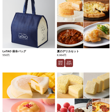
LeTAO 保冷バッグ
夏のデリカセット
550円
8,964円
期間
送料
限定
550円