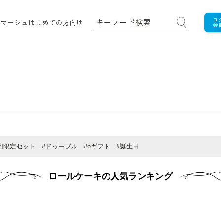
ロ
ロマージュ
はじめての方向け
会
回限定セット
#ドゥーブル
#eギフト
#誕生日
ロールケーキの人気ランキング