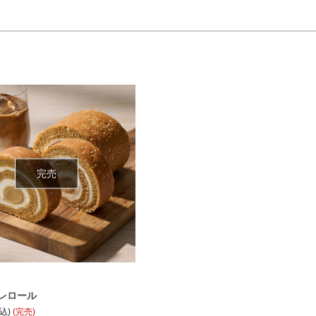
完売
レロール
税込)
(完売)