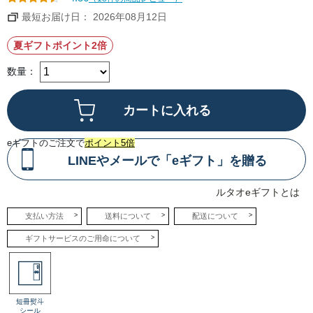
ー
ム
最短お届け日： 2026年08月12日
チ
ー
ズ
夏ギフトポイント2倍
を
使
用
数量：
し
た
爽
や
か
な
酸
味
eギフトのご注文で
ポイント5倍
の
フ
LINEやメールで「eギフト」を贈る
ロ
マ
ー
ルタオeギフトとは
ジ
ュ
ア
支払い方法
送料について
配送について
イ
ス
を
ギフトサービスのご用命について
合
わ
せ
ま
し
た。
中
短冊熨斗
に
シール