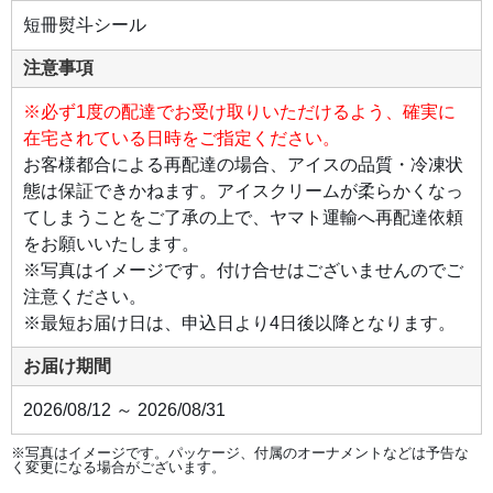
い
短冊熨斗シール
デ
ザ
イ
注意事項
ン
が、
特
※必ず1度の配達でお受け取りいただけるよう、確実に
別
な
在宅されている日時をご指定ください。
ひ
と
お客様都合による再配達の場合、アイスの品質・冷凍状
と
き
態は保証できかねます。アイスクリームが柔らかくなっ
を
彩
てしまうことをご了承の上で、ヤマト運輸へ再配達依頼
り
ま
をお願いいたします。
す。
※写真はイメージです。付け合せはございませんのでご
注意ください。
※最短お届け日は、申込日より4日後以降となります。
お届け期間
2026/08/12 ～ 2026/08/31
※写真はイメージです。パッケージ、付属のオーナメントなどは予告な
く変更になる場合がございます。