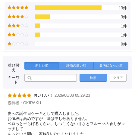
13件
3件
1件
1件
0件
並び替
新しい順
評価の高い順
参考になった順
え
キーワ
検索
クリア
ード
おいしい！
2026/08/08 05:29:23
投稿者：OKIRAKU
妻への誕生日ケーキとして購入しました。
お値段は高めですが、味は申し分ありません。
ペロっと平らげるくらい、しつこくない甘さとフルーツの香りがマ
ッチして
あっという間に、家族3人でなくなりました。