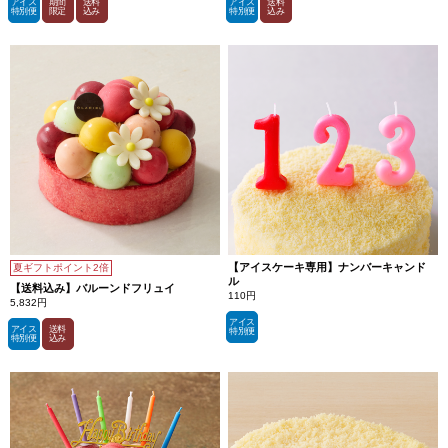
アイス
期間
送料
アイス
送料
特別便
限定
込み
特別便
込み
【アイスケーキ専用】ナンバーキャンド
夏ギフトポイント2倍
ル
【送料込み】バルーンドフリュイ
110円
5,832円
アイス
アイス
送料
特別便
特別便
込み