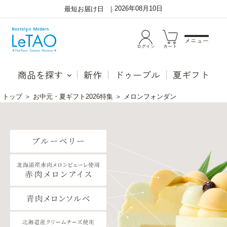
2026年08月10日
最短お届け日
メニュー
ログイン
カート
商品を探す
新作
ドゥーブル
夏ギフト
トップ
＞
お中元・夏ギフト2026特集
＞
メロンフォンダン
贅
北
沢
海
な
道
2
産
種
赤
の
肉
メ
メ
ロ
ロ
ン
ン
を
ピ
楽
ュ
し
ー
め
レ
る、
を
華
使
や
っ
か
た
な
コ
ア
ク