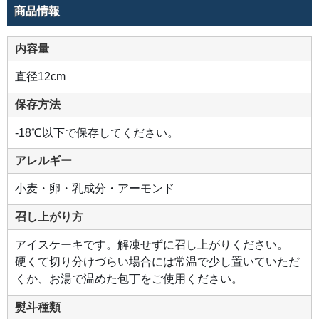
と
商品情報
な
る
コ
コ
内容量
ナ
ッ
ツ
直径12cm
ジ
ョ
コ
ン
保存方法
ド
を
重
-18℃以下で保存してください。
ね
ま
し
アレルギー
た。
果
肉
小麦・卵・乳成分・アーモンド
を
丸
く
召し上がり方
く
り
抜
アイスケーキです。解凍せずに召し上がりください。
い
た
硬くて切り分けづらい場合には常温で少し置いていただ
よ
くか、お湯で温めた包丁をご使用ください。
う
な
愛
熨斗種類
ら
し