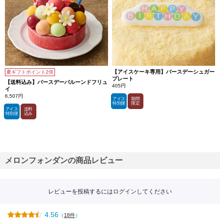
【アイスケーキ専用】バースデーシュガー
夏ギフトポイント2倍
プレート
【送料込み】バースデーバルーンドフリュ
405円
イ
6,507円
アイス
期間
特別便
限定
アイス
送料
特別便
込み
メロンフォンダンの商品レビュー
レビューを投稿するには
ログイン
してください
4.56
（
18件
）