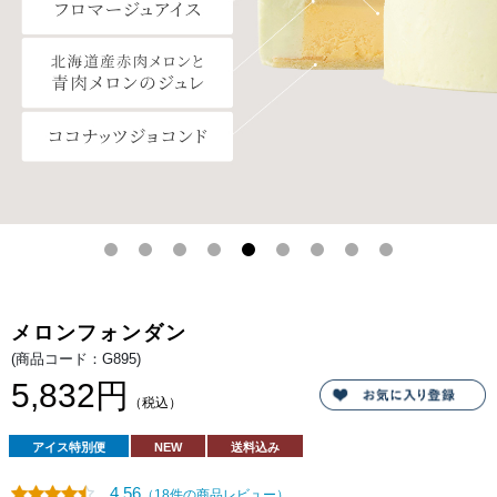
ン
の
ト
あ
ル
る
メ
ア
グ
イ
ラ
ス
ッ
と、
セ
さ
で
っ
す。
ぱ
り
と
し
た
青
肉
メ
ロ
ン
の
ソ
ル
ベ
メロンフォンダン
を
ベ
(商品コード：G895)
ー
ス
5,832円
に、
（税込）
北
海
道
アイス特別便
NEW
送料込み
産
ク
リ
4.56
（18件の商品レビュー）