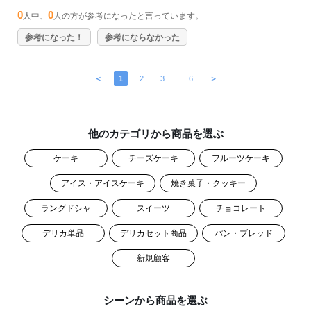
0
0
人中、
人の方が参考になったと言っています。
参考になった！
参考にならなかった
＜
1
2
3
…
6
＞
他のカテゴリから商品を選ぶ
ケーキ
チーズケーキ
フルーツケーキ
アイス・アイスケーキ
焼き菓子・クッキー
ラングドシャ
スイーツ
チョコレート
デリカ単品
デリカセット商品
パン・ブレッド
新規顧客
シーンから商品を選ぶ