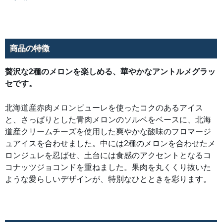
は
2
種
の
メ
ロ
ン
商品の特徴
を
合
わ
せ
贅沢な2種のメロンを楽しめる、華やかなアントルメグラッ
た
メ
セです。
ロ
ン
ジ
北海道産赤肉メロンピューレを使ったコクのあるアイス
ュ
レ
と、さっぱりとした青肉メロンのソルベをベースに、北海
を
忍
道産クリームチーズを使用した爽やかな酸味のフロマージ
ば
せ、
ュアイスを合わせました。中には2種のメロンを合わせたメ
土
台
ロンジュレを忍ばせ、土台には食感のアクセントとなるコ
に
は
コナッツジョコンドを重ねました。果肉を丸くくり抜いた
食
感
ような愛らしいデザインが、特別なひとときを彩ります。
の
ア
ク
セ
ン
ト