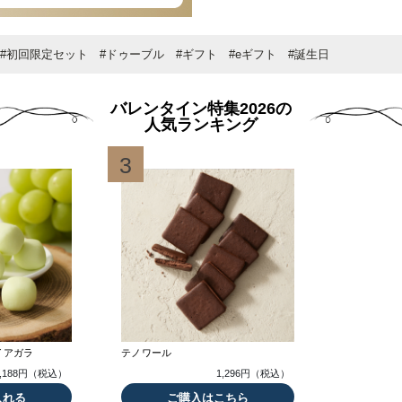
#初回限定セット
#ドゥーブル
#ギフト
#eギフト
#誕生日
バレンタイン特集2026の
人気ランキング
3
イアガラ
テノワール
1,188円（税込）
1,296円（税込）
入れる
ご購入はこちら