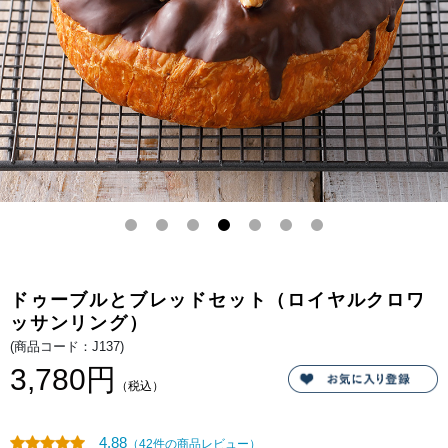
ワ
どの
ッ
看板
サ
商
ン
品。
リ
北海
ン
道の
グ）
生乳
から
作る
ルタ
オ特
製の
生ク
リー
ムと
世界
のチ
ーズ
が出
逢
い、
ほっ
ぺた
ドゥーブルとブレッドセット（ロイヤルクロワ
が落
ちる
ッサンリング）
ほど
美味
(商品コード：J137)
しい
3,780円
チー
ズケ
（税込）
ー
キ。
しっ
かり
4.88
（42件の商品レビュー）