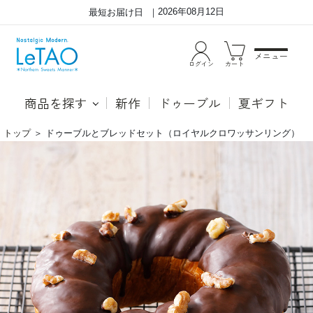
2026年08月12日
最短お届け日
メニュー
ログイン
カート
商品を探す
新作
ドゥーブル
夏ギフト
トップ
＞
ドゥーブルとブレッドセット（ロイヤルクロワッサンリング）
ド
●ド
ゥ
ゥー
ー
ブル
ブ
フロ
ル
マー
と
ジュ
ブ
「ル
レ
タオ
ッ
とい
ド
えば
セ
ドゥ
ッ
ーブ
ト
ルフ
（ロ
ロマ
イ
ージ
ヤ
ュ」
ル
と言
ク
われ
ロ
るほ