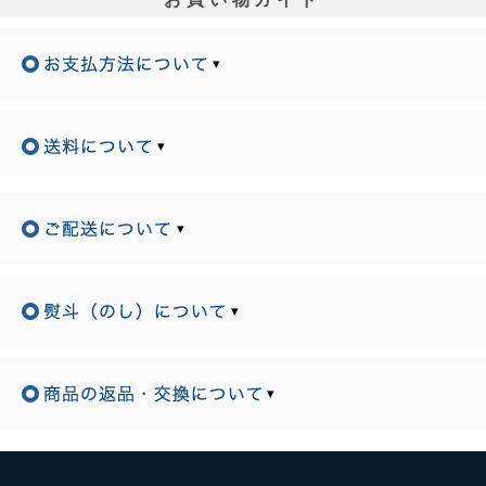
▾
▾
▾
▾
▾