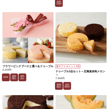
送料
770円
フラワーピンクブーケと選べるドゥ―ブル
夏ギフトポイント2倍
4,233円
ドゥーブル3点セット～北海道赤肉メロン
～
期間
送料
NEW
7,344円
限定
込み
期間
送料
限定
550円