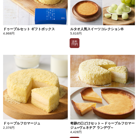
ドゥーブルセット ギフトボックス
ルタオ人気スイーツコレクションB
4,968円
5,616円
送料
770円
ドゥーブルフロマージュ
奇跡の口どけセット～ドゥーブルフロマー
ジュ+ヴェネチア ランデヴ～
2,376円
4,428円