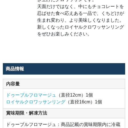
チョコ
天面だけではなく、中にもチョコレートを
レート
を忍ば
忍ばせた食べ応えある一品で、くちどけが
せた食
べ応え
生まれ変わり、より美味しくなりました。
ある一
品で、
新しくなったロイヤルクロワッサンリング
くちど
けが生
をぜひお楽しみください。
まれ変
わり、
より美
味しく
なりま
した。
新しく
なった
ロイヤ
商品情報
ルクロ
ワッサ
ンリン
グをぜ
内容量
ひお楽
しみく
ださ
ドゥーブルフロマージュ
（直径12cm）1個
い。
ロイヤルクロワッサンリング
（直径16cm）1個
賞味期限・解凍方法
ドゥーブルフロマージュ：商品記載の賞味期限内に冷蔵