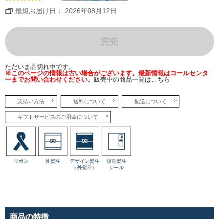
とし
たコ
最短お届け日： 2026年08月12日
クを
感じ
るベ
イク
ドチ
完売
ーズ
層
と、
ミル
ただいま品切れ中です。
ク感
※このページの情報は古い場合がございます。最新情報はコールセンタ
が引
ーまでお問い合わせください。
販売中の商品一覧はこちら
き立
つレ
アチ
支払い方法
送料について
配送について
ーズ
層
が、
ギフトサービスのご用命について
口の
中で
一体
とな
って
とろ
けて
リボン
外熨斗
デザイン熨斗
短冊熨斗
いき
（外熨斗）
シール
ま
す。
●ロイ
ヤルク
ロワッ
サンリ
商品の特徴