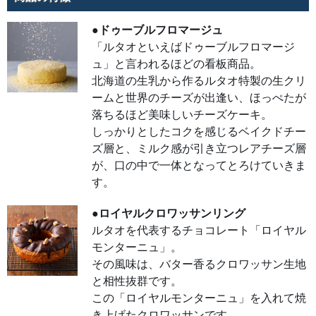
ング
ルタオ
を代表
●ドゥーブルフロマージュ
するチ
ョコレ
「ルタオといえばドゥーブルフロマージ
ート
「ロイ
ュ」と言われるほどの看板商品。
ヤルモ
ンター
北海道の生乳から作るルタオ特製の生クリ
ニ
ュ」。
ームと世界のチーズが出逢い、ほっぺたが
その風
味は、
落ちるほど美味しいチーズケーキ。
バター
香るク
しっかりとしたコクを感じるベイクドチー
ロワッ
ズ層と、ミルク感が引き立つレアチーズ層
サン生
地と相
が、口の中で一体となってとろけていきま
性抜群
です。
す。
この
「ロイ
ヤルモ
●ロイヤルクロワッサンリング
ンター
ニュ」
ルタオを代表するチョコレート「ロイヤル
を入れ
て焼き
モンターニュ」。
上げた
クロワ
その風味は、バター香るクロワッサン生地
ッサン
です。
と相性抜群です。
天面だ
けでは
この「ロイヤルモンターニュ」を入れて焼
なく、
中にも
き上げたクロワッサンです。