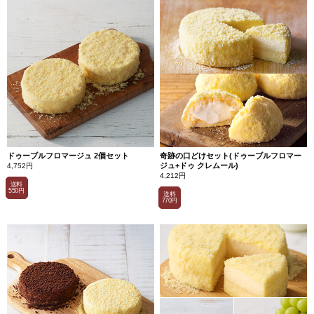
ドゥーブルフロマージュ 2個セット
奇跡の口どけセット(ドゥーブルフロマー
ジュ+ドゥ クレムール)
4,752円
4,212円
送料
550円
送料
770円