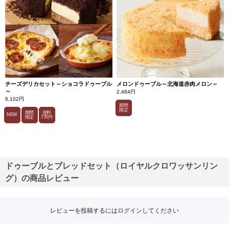
チーズデリカセット～ショコラドゥーブル
メロンドゥーブル～北海道赤肉メロン～
～
2,484円
6,102円
期間
限定
期間
送料
NEW
限定
770円
ドゥーブルとブレッドセット（ロイヤルクロワッサンリン
グ）の商品レビュー
レビューを投稿するには
ログイン
してください