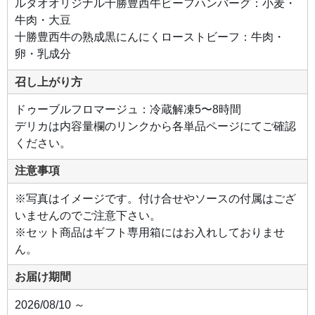
ルタオオリジナル十勝豊西牛ビーフハンバーグ：小麦・
の味
を追
牛肉・大豆
求し
まし
十勝豊西牛の熟成黒にんにくローストビーフ：牛肉・
た。
この
卵・乳成分
牛肉
のお
いし
召し上がり方
さ
を、
余す
ドゥーブルフロマージュ：冷蔵解凍5〜8時間
とこ
ろな
デリカは内容量欄のリンクから各単品ページにてご確認
く伝
えま
ください。
す。
注意事項
※写真はイメージです。付け合せやソースの付属はござ
いませんのでご注意下さい。
※セット商品はギフト専用箱にはお入れしておりませ
ん。
お届け期間
2026/08/10 ～