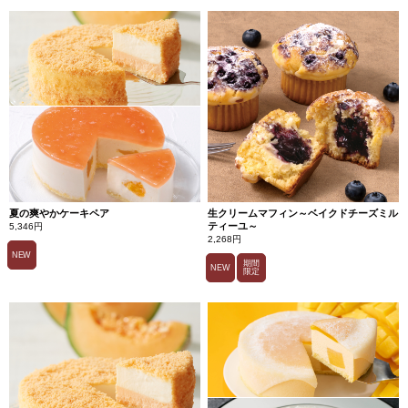
夏の爽やかケーキペア
生クリームマフィン～ベイクドチーズミル
ティーユ～
5,346円
2,268円
NEW
期間
NEW
限定