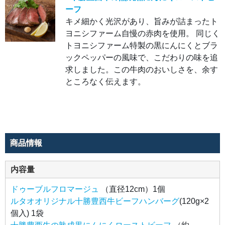
牛」
ーフ
をふ
んだ
キメ細かく光沢があり、旨みが詰まったト
んに
使っ
ヨニシファーム自慢の赤肉を使用。 同じく
た、
あふ
トヨニシファーム特製の黒にんにくとブラ
れる
ックペッパーの風味で、こだわりの味を追
肉汁
と牛
求しました。この牛肉のおいしさを、余す
肉の
旨み
ところなく伝えます。
を楽
しめ
るハ
ンバ
ーグ
で
す。
●十
商品情報
勝豊
西牛
の熟
成黒
内容量
にん
にく
ロー
ドゥーブルフロマージュ
（直径12cm）1個
スト
ビー
ルタオオリジナル十勝豊西牛ビーフハンバーグ
(120g×2
フ
キメ
個入) 1袋
細か
く光