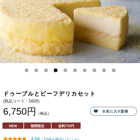
どの
看板
商
品。
北海
道の
生乳
から
作る
ルタ
オ特
製の
生ク
リー
ムと
世界
のチ
ーズ
が出
逢
い、
ほっ
ぺた
ドゥーブルとビーフデリカセット
が落
ちる
(商品コード：D605)
ほど
美味
6,750円
しい
（税込）
チー
ズケ
ー
NEW
期間限定
送料
770円
キ。
しっ
かり
4.84
（25件の商品レビュー）