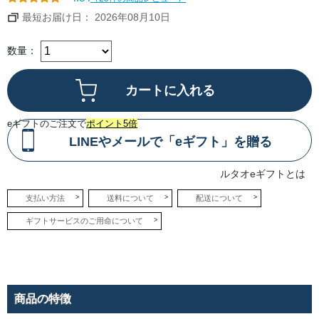
とし
たコ
最短お届け日： 2026年08月10日
クを
感じ
るベ
イク
数量：
ドチ
ーズ
層
と、
ミル
ク感
が引
き立
eギフトのご注文で
ポイント5倍
つレ
アチ
LINEやメールで「eギフト」を贈る
ーズ
層
が、
ルタオeギフトとは
口の
中で
一体
支払い方法
送料について
配送について
とな
って
ギフトサービスのご用命について
とろ
けて
いき
ま
す。
●ル
タオ
商品の特徴
オリ
ジナ