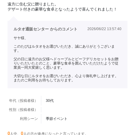
遠方に住む父に贈りました。
デザート付きの豪華な食卓となったようで喜んでくれました！
ルタオ通販センター からのコメント
2026/06/22 13:57:40
サヤ様、
このたびはルタオをお選びいただき、誠にありがとうございま
す。
父の日に遠方のお父様へドゥーブルとビーフデリカセットをお贈
りいただいたとのこと、豪華な食卓を囲んでいただけたようで従
業員一同大変嬉しく思います。
大切な日にルタオをお選びいただき、心より御礼申し上げます。
またのご利用をお待ちしております。
年代（投稿者様）
30代
性別（投稿者様）
利用シーン
季節イベント
0
0
人中、
人の方が参考になったと言っています。