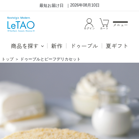
2026年08月10日
最短お届け日
メニュー
ログイン
カート
商品を探す
新作
ドゥーブル
夏ギフト
トップ
＞
ドゥーブルとビーフデリカセット
ド
●ド
ゥ
ゥー
ー
ブル
ブ
フロ
ル
マー
と
ジュ
ビ
「ル
ー
タオ
フ
とい
デ
えば
リ
ドゥ
カ
ーブ
セ
ルフ
ッ
ロマ
ト
ージ
ュ」
と言
われ
るほ