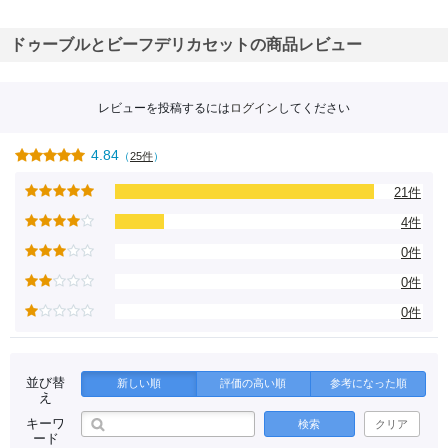
ドゥーブルとビーフデリカセットの商品レビュー
レビューを投稿するには
ログイン
してください
4.84
（
25件
）
21件
4件
0件
0件
0件
並び替
新しい順
評価の高い順
参考になった順
え
キーワ
検索
クリア
ード