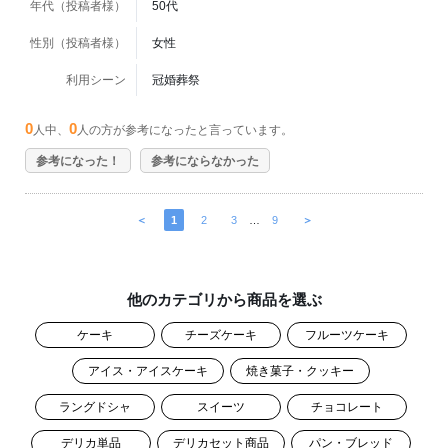
年代（投稿者様）
50代
性別（投稿者様）
女性
利用シーン
冠婚葬祭
0
0
人中、
人の方が参考になったと言っています。
参考になった！
参考にならなかった
＜
1
2
3
…
9
＞
他のカテゴリから商品を選ぶ
ケーキ
チーズケーキ
フルーツケーキ
アイス・アイスケーキ
焼き菓子・クッキー
ラングドシャ
スイーツ
チョコレート
デリカ単品
デリカセット商品
パン・ブレッド