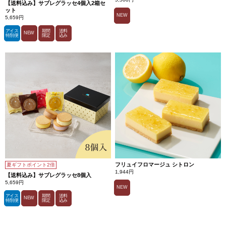
【送料込み】サブレグラッセ4個入2箱セ
ット
NEW
5,659円
アイス
期間
送料
NEW
特別便
限定
込み
フリュイフロマージュ シトロン
夏ギフトポイント2倍
1,944円
【送料込み】サブレグラッセ8個入
5,659円
NEW
アイス
期間
送料
NEW
特別便
限定
込み