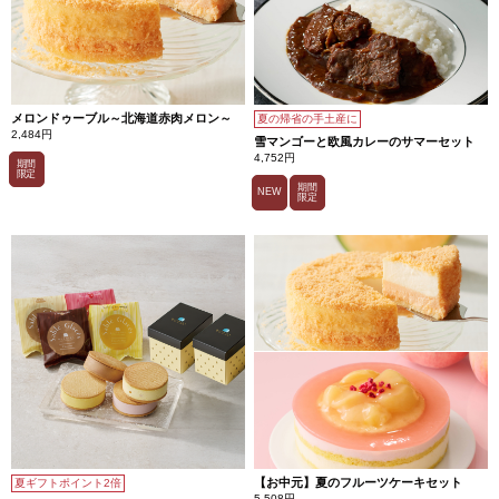
メロンドゥーブル～北海道赤肉メロン～
夏の帰省の手土産に
2,484円
雪マンゴーと欧風カレーのサマーセット
4,752円
期間
限定
期間
NEW
限定
【お中元】夏のフルーツケーキセット
夏ギフトポイント2倍
5,508円