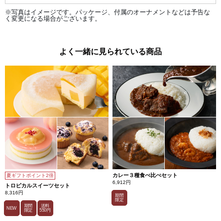
※写真はイメージです。パッケージ、付属のオーナメントなどは予告な
く変更になる場合がございます。
よく一緒に見られている商品
カレー３種食べ比べセット
夏ギフトポイント2倍
6,912円
トロピカルスイーツセット
8,316円
期間
限定
期間
送料
NEW
限定
550円