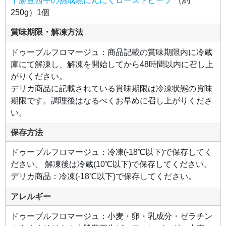
十勝豊西牛の熟成黒にんにくローストビーフ
（約
沢が
250g）1個
あ
り、
旨み
が詰
賞味期限・解凍方法
まっ
たト
ヨニ
ドゥーブルフロマージュ：商品記載の賞味期限内に冷蔵
シフ
庫にて解凍し、解凍を開始してから48時間以内に召し上
ァー
ム自
がりください。
慢の
赤肉
デリカ商品に記載されている賞味期限は冷凍状態の賞味
を使
用。
期限です。調理後はなるべくお早めに召し上がりくださ
同じ
くト
い。
ヨニ
シフ
ァー
保存方法
ム特
製の
黒に
ドゥーブルフロマージュ：冷凍(-18℃以下)で保存してく
んに
くと
ださい。 解凍後は冷蔵(10℃以下)で保存してください。
ブラ
ック
デリカ商品：冷凍(-18℃以下)で保存してください。
ペッ
パー
の風
アレルギー
味
で、
こだ
ドゥーブルフロマージュ：小麦・卵・乳成分・ゼラチン
わり