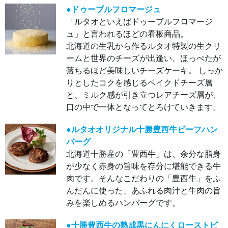
ル十
勝豊
●ドゥーブルフロマージュ
西牛
「ルタオといえばドゥーブルフロマージ
ビー
フハ
ュ」と言われるほどの看板商品。
ンバ
ーグ
北海道の生乳から作るルタオ特製の生クリ
北海
道十
ームと世界のチーズが出逢い、ほっぺたが
勝産
の
落ちるほど美味しいチーズケーキ。 しっか
「豊
西
りとしたコクを感じるベイクドチーズ層
牛」
は、
と、ミルク感が引き立つレアチーズ層が、
余分
口の中で一体となってとろけていきます。
な脂
身が
少な
く赤
●ルタオオリジナル十勝豊西牛ビーフハン
身の
旨味
バーグ
を存
北海道十勝産の「豊西牛」は、余分な脂身
分に
堪能
が少なく赤身の旨味を存分に堪能できる牛
でき
る牛
肉です。そんなこだわりの「豊西牛」をふ
肉で
す。
んだんに使った、あふれる肉汁と牛肉の旨
そん
なこ
みを楽しめるハンバーグです。
だわ
りの
「豊
●十勝豊西牛の熟成黒にんにくローストビ
西