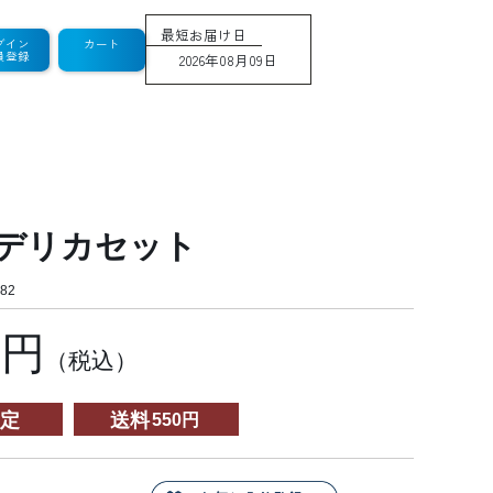
最短お届け日
グイン
カート
員登録
2026年08月09日
デリカセット
82
0円
（税込）
定
送料
550円