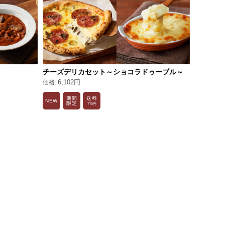
チーズデリカセット～ショコラドゥーブル～
アミュー
6,102円
6,80
期間
送料
期
NEW
NEW
限定
限
770円