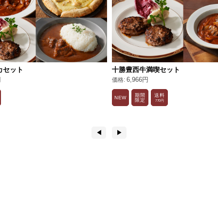
カセット
十勝豊西牛満喫セット
円
6,966円
期間
送料
NEW
限定
770円
◀︎
▶︎