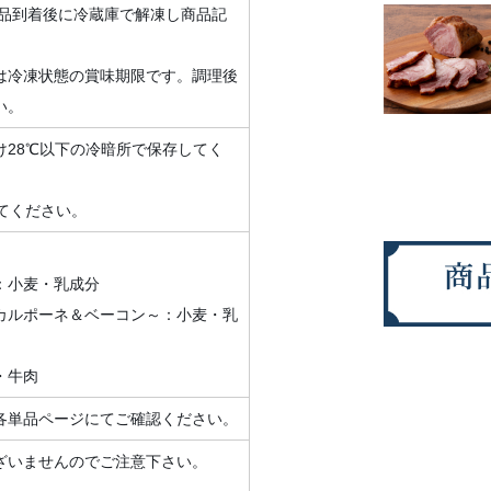
商品到着後に冷蔵庫で解凍し商品記
。
は冷凍状態の賞味期限です。調理後
い。
28℃以下の冷暗所で保存してく
してください。
：小麦・乳成分
カルポーネ＆ベーコン～：小麦・乳
・牛肉
各単品ページにてご確認ください。
ざいませんのでご注意下さい。