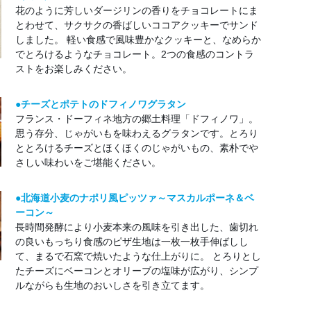
花のように芳しいダージリンの香りをチョコレートにま
とわせて、サクサクの香ばしいココアクッキーでサンド
しました。 軽い食感で風味豊かなクッキーと、なめらか
でとろけるようなチョコレート。2つの食感のコントラ
ストをお楽しみください。
●チーズとポテトのドフィノワグラタン
フランス・ドーフィネ地方の郷土料理「ドフィノワ」。
思う存分、じゃがいもを味わえるグラタンです。とろり
ととろけるチーズとほくほくのじゃがいもの、素朴でや
さしい味わいをご堪能ください。
●北海道小麦のナポリ風ピッツァ～マスカルポーネ＆ベ
ーコン～
長時間発酵により小麦本来の風味を引き出した、歯切れ
の良いもっちり食感のピザ生地は一枚一枚手伸ばしし
て、まるで石窯で焼いたような仕上がりに。 とろりとし
たチーズにベーコンとオリーブの塩味が広がり、シンプ
ルながらも生地のおいしさを引き立てます。