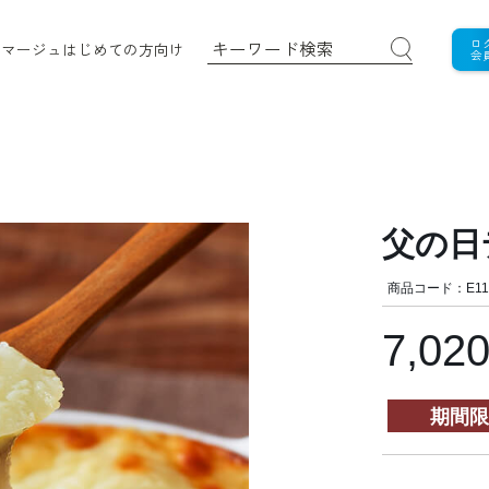
ロ
ロマージュ
はじめての方向け
会
父の日
商品コード：E11
7,02
期間限