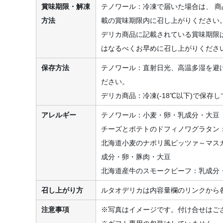
賞味期限・解凍
テノワール：冷凍で届いた場合は、 
方法
載の賞味期限内に召し上がりください
デリカ商品に記載されている賞味期限
はなるべくお早めに召し上がりくださ
保存方法
テノワール：直射日光、高温多湿を避け
ださい。
デリカ商品：冷凍(-18℃以下)で保存
アレルギー
テノワール：小麦・卵・乳成分・大豆
チーズとポテトのドフィノワグラタン
北海道小麦のナポリ風ピッツァ～マス
成分・卵・豚肉・大豆
北海道産牛のスモークビーフ：乳成分
召し上がり方
ルタオデリカは内容量欄のリンクから
注意事項
※写真はイメージです。付け合せはご