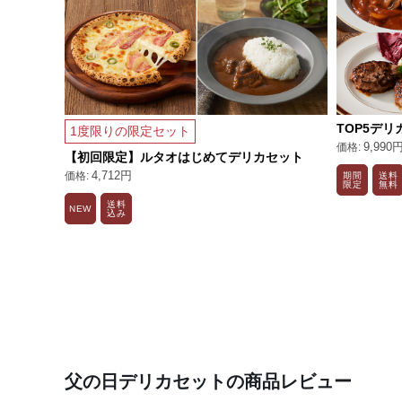
TOP5デリ
1度限りの限定セット
9,990
【初回限定】ルタオはじめてデリカセット
4,712円
期間
送料
限定
無料
送料
NEW
込み
父の日デリカセットの商品レビュー