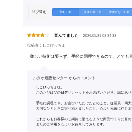
並び替え
新しい順
評価の高い順
参考になった順
喜んでました
2026/05/31 08:34:33
投稿者：しこびっちょ
難しい技術は要らず、手軽に調理できるので、とても
ルタオ通販センター からのコメント
しこびっちょ様、
このたびは父の日デリカセットをお選びいただき、誠にあり
手軽に調理でき、お喜びいただけたとのこと、従業員一同大
大切なひとときに寄り添えましたこと、心より光栄に存じま
これからもお客様のご期待に沿えるような商品づくりに努め
またのご利用を心よりお待ちしております。