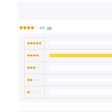
4.0
（
1件
）