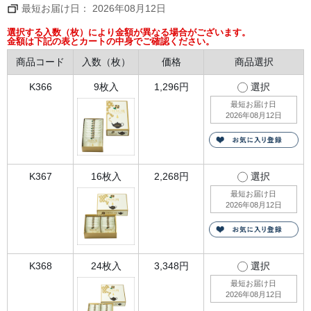
軽
最短お届け日： 2026年08月12日
い
食
感
選択する入数（枚）により金額が異なる場合がございます。
で
金額は下記の表とカートの中身でご確認ください。
風
味
商品コード
入数（枚）
価格
商品選択
豊
か
な
K366
9枚入
1,296円
選択
ク
ッ
最短お届け日
キ
2026年08月12日
ー
と、
な
め
ら
か
で
K367
16枚入
2,268円
選択
と
ろ
最短お届け日
け
2026年08月12日
る
よ
う
な
チ
ョ
コ
K368
24枚入
3,348円
選択
レ
ー
最短お届け日
ト。
2026年08月12日
2
つ