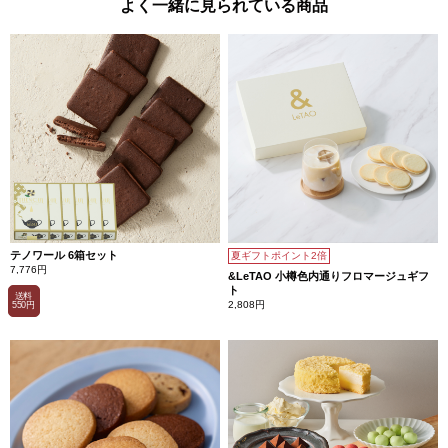
よく一緒に見られている商品
テノワール 6箱セット
夏ギフトポイント2倍
7,776円
&LeTAO 小樽色内通りフロマージュギフ
ト
送料
2,808円
550円