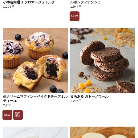
小樽色内通り フロマージュミルク
ルボンフィナンシェ
1,296円
1,944円
NEW
生クリームマフィン～ベイクドチーズミル
まあある ガトーノワール
ティーユ～
1,296円
2,268円
期間
NEW
限定