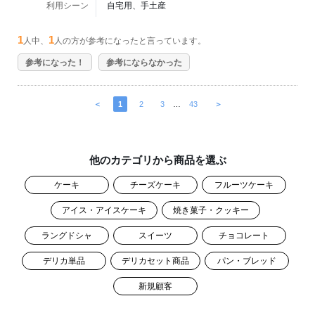
利用シーン
自宅用、手土産
1
1
人中、
人の方が参考になったと言っています。
参考になった！
参考にならなかった
＜
1
2
3
…
43
＞
他のカテゴリから商品を選ぶ
ケーキ
チーズケーキ
フルーツケーキ
アイス・アイスケーキ
焼き菓子・クッキー
ラングドシャ
スイーツ
チョコレート
デリカ単品
デリカセット商品
パン・ブレッド
新規顧客