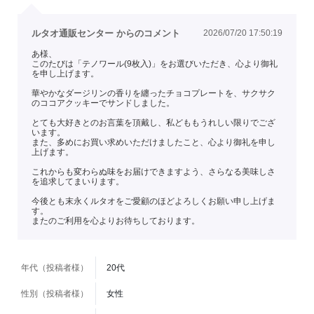
ルタオ通販センター からのコメント
2026/07/20 17:50:19
あ様、
このたびは「テノワール(9枚入)」をお選びいただき、心より御礼
を申し上げます。
華やかなダージリンの香りを纏ったチョコプレートを、サクサク
のココアクッキーでサンドしました。
とても大好きとのお言葉を頂戴し、私どももうれしい限りでござ
います。
また、多めにお買い求めいただけましたこと、心より御礼を申し
上げます。
これからも変わらぬ味をお届けできますよう、さらなる美味しさ
を追求してまいります。
今後とも末永くルタオをご愛顧のほどよろしくお願い申し上げま
す。
またのご利用を心よりお待ちしております。
年代（投稿者様）
20代
性別（投稿者様）
女性