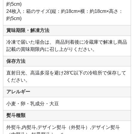
約5cm)
24枚入：箱のサイズ(縦：約18cm×横：約18cm×高さ：
約5cm)
賞味期限・解凍方法
冷凍で届いた場合は、 商品到着後に冷蔵庫で解凍し商品
記載の賞味期限内に召し上がりください。
保存方法
直射日光、高温多湿を避け28℃以下の冷暗所で保存して
ください。
アレルギー
小麦・卵・乳成分・大豆
熨斗種類
外熨斗,内熨斗,デザイン熨斗（外熨斗）,デザイン熨斗