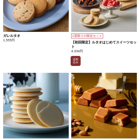
ガレルタオ
1度限りの限定セット
1,555円
【初回限定】ルタオはじめてスイーツセッ
ト
4,334円
送料
込み