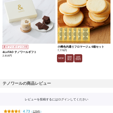
小樽色内通りフロマージュ 6箱セット
夏ギフトポイント2倍
7,776円
&LeTAO テノワールギフト
2,916円
期間
送料
NEW
限定
550円
テノワールの商品レビュー
レビューを投稿するには
ログイン
してください
4.73
（
129件
）