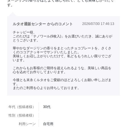
ダージリンの香りがほどよく感じられて、とても美味しかったで
す。
ルタオ通販センター からのコメント
2026/07/30 17:46:13
チャッピー様、
このたびは「テノワール(9枚入)」をお選びいただき、誠にありが
とうございます。
華やかなダージリンの香りをまとったチョコプレートを、さくさ
くのココアクッキーでサンドいたしました。
美味しくお召し上がりいただけて、私どももうれしい限りでござ
います。
これからもお客様のご期待を超えられるような、美味しい商品を
心を込めてお作りしてまいります。
今後とも末永くルタオをご愛顧のほどよろしくお願い申し上げま
す。
またのご利用を心よりお待ちしております。
年代（投稿者様）
30代
性別（投稿者様）
利用シーン
自宅用