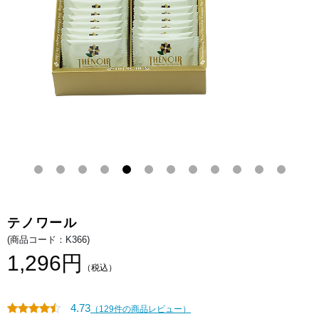
ト
コ
を
レ
香
ー
ば
ト
し
に
い
ま
コ
と
コ
わ
ア
せ
ク
て、
ッ
サ
キ
ク
ー
サ
で
ク
サ
の
ン
香
ド。
ば
し
い
コ
コ
ア
ク
ッ
テノワール
キ
ー
(商品コード：K366)
で
サ
1,296円
ン
（税込）
ド
し
ま
し
4.73
（129件の商品レビュー）
た。