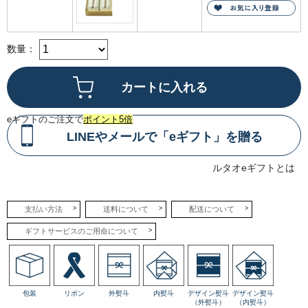
の
食
感
の
コ
数量：
ン
ト
ラ
ス
ト
を
お
楽
eギフトのご注文で
ポイント5倍
し
み
LINEやメールで「eギフト」を贈る
く
だ
さ
い。
ルタオeギフトとは
支払い方法
送料について
配送について
ギフトサービスのご用命について
包装
リボン
外熨斗
内熨斗
デザイン熨斗
デザイン熨斗
（外熨斗）
（内熨斗）