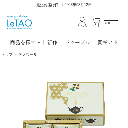
2026年08月12日
最短お届け日
メニュー
ログイン
カート
商品を探す
新作
ドゥーブル
夏ギフト
トップ
＞
テノワール
ダ
花
ー
の
ジ
よ
リ
う
ン
に
が
芳
華
し
や
い
か
ダ
に
ー
香
ジ
り
リ
立
ン
つ
の
チ
香
ョ
り
コ
を
レ
チ
ー
ョ