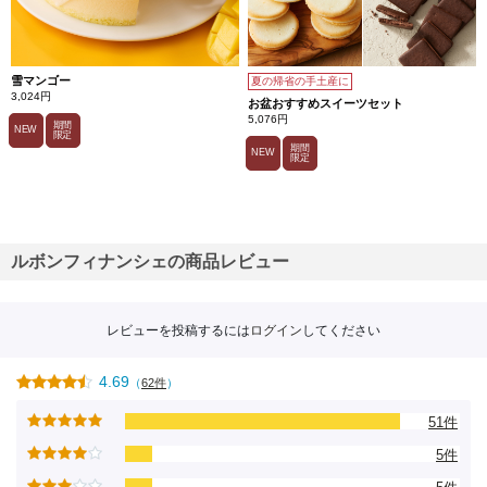
雪マンゴー
夏の帰省の手土産に
3,024円
お盆おすすめスイーツセット
5,076円
期間
NEW
限定
期間
NEW
限定
ルボンフィナンシェの商品レビュー
レビューを投稿するには
ログイン
してください
4.69
（
62件
）
51件
5件