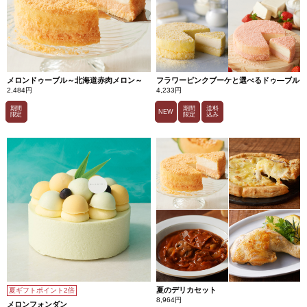
メロンドゥーブル～北海道赤肉メロン～
フラワーピンクブーケと選べるドゥ―ブル
2,484円
4,233円
期間
期間
送料
NEW
限定
限定
込み
夏のデリカセット
夏ギフトポイント2倍
8,964円
メロンフォンダン