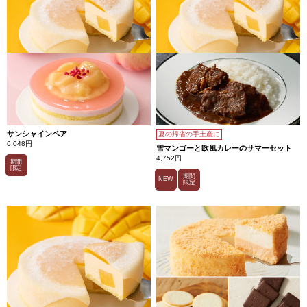
サンシャインペア
夏の帰省の手土産に
6,048円
雪マンゴーと欧風カレーのサマーセット
4,752円
期間
限定
期間
NEW
限定