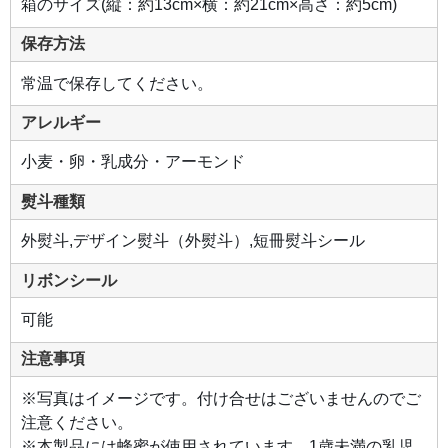
箱のサイズ(縦：約13cm×横：約21cm×高さ：約5cm)
保存方法
常温で保存してください。
アレルギー
小麦・卵・乳成分・アーモンド
熨斗種類
外熨斗,デザイン熨斗（外熨斗）,短冊熨斗シール
リボンシール
可能
注意事項
※写真はイメージです。付け合せはございませんのでご
注意ください。
※本製品には蜂蜜が使用されています。1歳未満の乳児