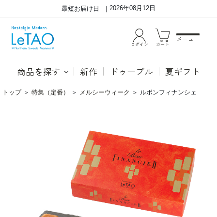
2026年08月12日
最短お届け日
メニュー
ログイン
カート
商品を探す
新作
ドゥーブル
夏ギフト
トップ
＞
特集（定番）
＞
メルシーウィーク
＞
ルボンフィナンシェ
こ
バ
だ
タ
わ
ー
り
を
の
し
素
っ
材
か
選
り
定
焦
で
が
実
し
現
て
し
コ
た
ク
至
を
高
加
の
え、
味
さ
わ
ら