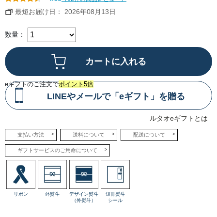
と
り
最短お届け日： 2026年08月13日
と
し
た
食
数量：
感
や
豊
か
な
甘
み
を
eギフトのご注文で
ポイント5倍
ぎ
ゅ
LINEやメールで「eギフト」を贈る
っ
と
閉
ルタオeギフトとは
じ
込
め
支払い方法
送料について
配送について
ま
し
ギフトサービスのご用命について
た。
リボン
外熨斗
デザイン熨斗
短冊熨斗
（外熨斗）
シール