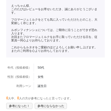
えっちゃん様、
このたびはレビューをお寄せいただき、誠にありがとうございま
す。
フロマージュミルクをとても気に入っていただけたとのこと、大
変嬉しく存じます。
ルボンフィナンシェについては、ご期待に沿うことができず恐れ
入ります。
次回またフロマージュミルクをお手に取っていただける日を、従
業員一同心よりお待ちしております。
これからもルタオをご愛顧のほどよろしくお願い申し上げます。
またのご利用を心よりお待ちしております。
年代（投稿者様）
50代
性別（投稿者様）
女性
利用シーン
誕生日
0
0
人中、
人の方が参考になったと言っています。
参考になった！
参考にならなかった