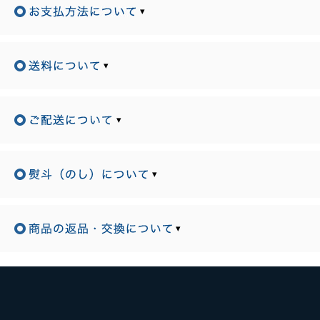
▾
▾
▾
▾
▾