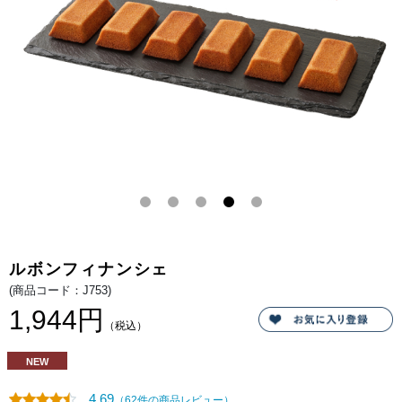
い。
に
マ
ダ
ガ
ス
カ
ル
産
バ
ニ
ラ
と
蜂
蜜
を
加
え
る
こ
と
で、
華
や
ルボンフィナンシェ
か
で
(商品コード：J753)
奥
深
1,944円
い
（税込）
味
わ
い
NEW
に。
し
っ
4.69
（62件の商品レビュー）