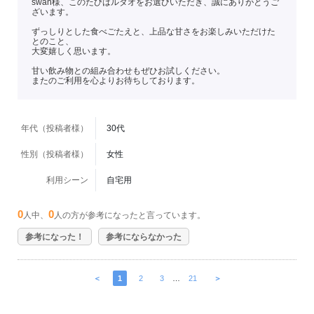
swan様、このたびはルタオをお選びいただき、誠にありがとうご
ざいます。
ずっしりとした食べごたえと、上品な甘さをお楽しみいただけた
とのこと、
大変嬉しく思います。
甘い飲み物との組み合わせもぜひお試しください。
またのご利用を心よりお待ちしております。
年代（投稿者様）
30代
性別（投稿者様）
女性
利用シーン
自宅用
0
0
人中、
人の方が参考になったと言っています。
参考になった！
参考にならなかった
＜
1
2
3
…
21
＞