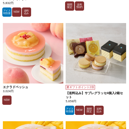
5,832円
期間
送料
限定
550円
アイス
送料
NEW
特別便
込み
エクラドペッシュ
夏ギフトポイント2倍
3,024円
【送料込み】サブレグラッセ4個入2箱セ
ット
NEW
5,659円
アイス
期間
送料
NEW
特別便
限定
込み