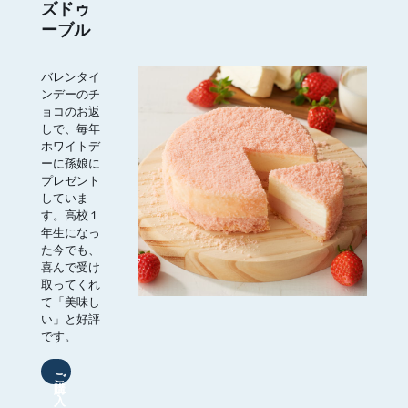
ズドゥ
ーブル
バレンタイ
ンデーのチ
ョコのお返
しで、毎年
ホワイトデ
ーに孫娘に
プレゼント
していま
す。高校１
年生になっ
た今でも、
喜んで受け
取ってくれ
て「美味し
い」と好評
です。
ご
購
入