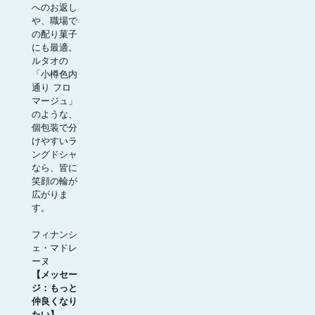
へのお返し
や、職場で
の配り菓子
にも最適。
ルタオの
「小樽色内
通り フロ
マージュ」
のような、
個包装で分
けやすいラ
ングドシャ
なら、皆に
笑顔の輪が
広がりま
す。
フィナンシ
ェ・マドレ
ーヌ
【メッセー
ジ：もっと
仲良くなり
たい】