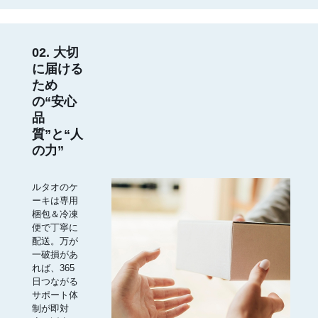
02. 大切
に届ける
ため
の“安心
品
質”と“人
の力”
ルタオのケ
ーキは専用
梱包＆冷凍
便で丁寧に
配送。万が
一破損があ
れば、365
日つながる
サポート体
制が即対