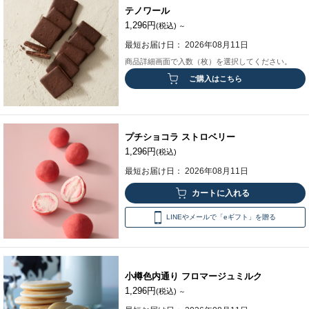
テノワール
1,296円
(税込)
～
最短お届け日： 2026年08月11日
商品詳細画面で入数（枚）を選択してください。
ご購入はこちら
プチショコラ ストロベリー
1,296円
(税込)
最短お届け日： 2026年08月11日
LINEやメールで「eギフト」を贈る
小樽色内通り フロマージュミルク
1,296円
(税込)
～