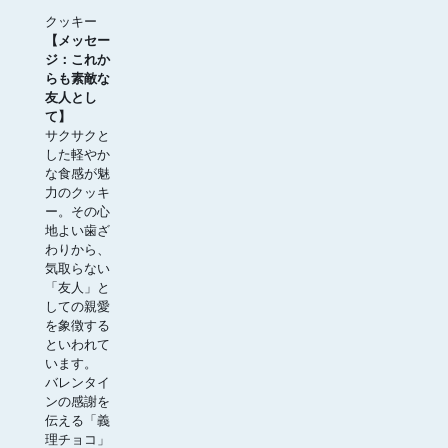
クッキー
【メッセー
ジ：これか
らも素敵な
友人とし
て】
サクサクと
した軽やか
な食感が魅
力のクッキ
ー。その心
地よい歯ざ
わりから、
気取らない
「友人」と
しての親愛
を象徴する
といわれて
います。
バレンタイ
ンの感謝を
伝える「義
理チョコ」