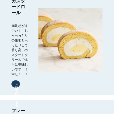
カスタ
ードロ
ール
満足感がす
ごい！！し
っっっとり
の生地とも
ったりして
香り高いカ
スタードク
リームで本
当に美味し
いです！！
幸せ！！！
ご
購
入
は
こ
ち
ら
フレー