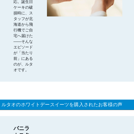
応。誕生日
ケーキの破
損時に、ス
タッフが北
海道から飛
行機でご自
宅へ届けた
――そんな
エピソード
が「当たり
前」にある
のが、ルタ
オです。
ルタオのホワイトデースイーツを購入されたお客様の声
バニラ