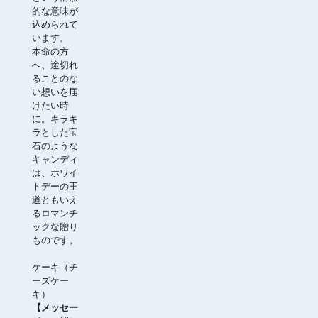
的な意味が
込められて
います。
本命の方
へ、途切れ
ることのな
い想いを届
けたい時
に。キラキ
ラとした宝
石のような
キャンディ
は、ホワイ
トデーの王
道ともいえ
るロマンチ
ックな贈り
ものです。
ケーキ（チ
ーズケー
キ）
【メッセー