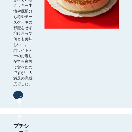
クッキー生
地や底部分
も苺やチー
ズケーキの
邪魔をせず
溶け合って
何とも美味
しい…。
ホワイトデ
ーのお返し
がてら家族
で食べたの
ですが、大
満足の完成
度でした。
ご
購
入
は
こ
ち
ら
プチシ