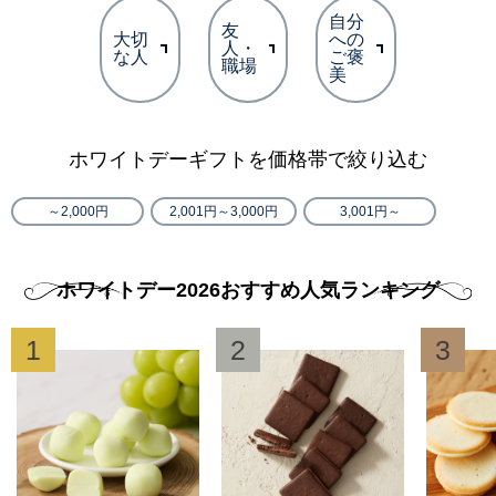
自分
友
大切
への
人・
な人
ご褒
職場
美
ホワイトデーギフトを価格帯で絞り込む
～2,000円
2,001円～3,000円
3,001円～
ホワイトデー2026おすすめ人気ランキング
1
2
3