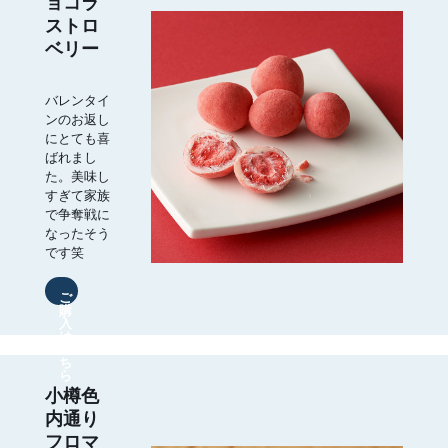
ョコラ
ストロ
ベリー
バレンタイ
ンのお返し
にとても喜
ばれまし
た。美味し
すぎて家族
で争奪戦に
なったそう
です笑
ご
購
入
は
こ
ち
ら
小樽色
内通り
フロマ