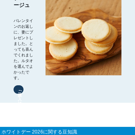
ージュ
バレンタイ
ンのお返し
に、妻にプ
レゼントし
ました。と
っても喜ん
でくれまし
た。ルタオ
を選んでよ
かったで
す。
ご
購
入
は
こ
ち
ら
ホワイトデー 2026に関する豆知識