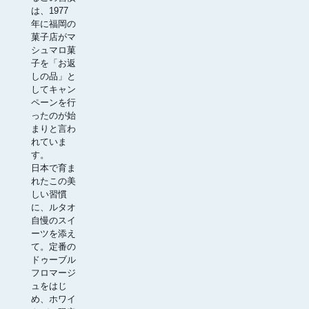
は、1977
年に福岡の
菓子店がマ
シュマロ菓
子を「お返
しの品」と
してキャン
ペーンを行
ったのが始
まりと言わ
れていま
す。
日本で育ま
れたこの美
しい習慣
に、ルタオ
自慢のスイ
ーツを添え
て。定番の
ドゥーブル
フロマージ
ュをはじ
め、ホワイ