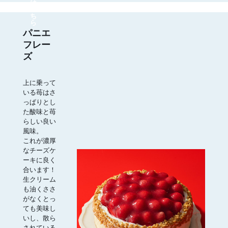
は
こ
ち
ら
パニエ
フレー
ズ
上に乗って
いる苺はさ
っぱりとし
た酸味と苺
らしい良い
風味。
これが濃厚
なチーズケ
ーキに良く
合います！
生クリーム
も油くささ
がなくとっ
ても美味し
いし、散ら
されている