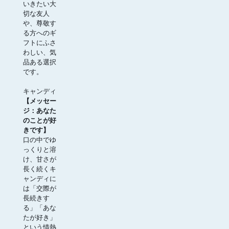
いきたい大
切な友人
や、尊敬す
る方へのギ
フトにふさ
わしい、気
品ある選択
です。
キャンディ
【メッセー
ジ：あなた
のことが好
きです】
口の中でゆ
っくりと溶
け、甘さが
長く続くキ
ャンディに
は「交際が
長続きす
る」「あな
たが好き」
という情熱