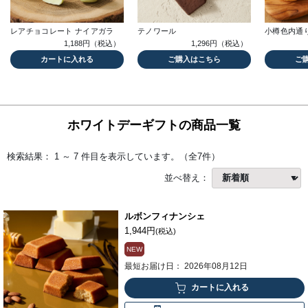
レアチョコレート ナイアガラ
テノワール
小樽色内通
1,188円（税込）
1,296円（税込）
カートに入れる
ご購入はこちら
ご
ホワイトデーギフトの商品一覧
検索結果： 1 ～ 7 件目を表示しています。（全7件）
並べ替え：
ルボンフィナンシェ
1,944円
(税込)
NEW
最短お届け日： 2026年08月12日