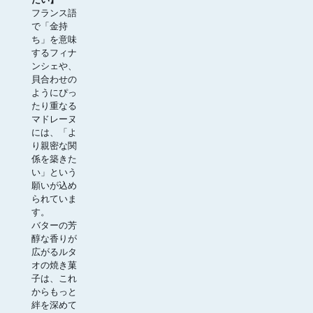
フランス語
で「金持
ち」を意味
するフィナ
ンシェや、
貝合わせの
ようにぴっ
たり重なる
マドレーヌ
には、「よ
り親密な関
係を築きた
い」という
願いが込め
られていま
す。
バターの芳
醇な香りが
広がるルタ
オの焼き菓
子は、これ
からもっと
絆を深めて