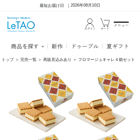
2026年08月10日
最短お届け日
メニュー
ログイン
カート
商品を探す
新作
ドゥーブル
夏ギフト
トップ
＞
完売一覧
＞
再販見込みあり
＞
フロマージュキャレ４箱セット
香
濃
ば
厚
し
な
い
ベ
サ
イ
ブ
ク
レ
ド
と
チ
濃
ー
厚
ズ
な
を
チ
香
ー
ば
ズ
し
が、
い
と
バ
け
ニ
あ
ラ
う
ア