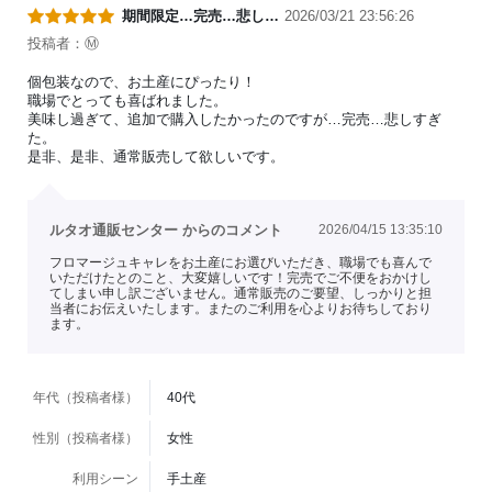
期間限定…完売…悲し…
2026/03/21 23:56:26
投稿者：Ⓜ️
個包装なので、お土産にぴったり！
職場でとっても喜ばれました。
美味し過ぎて、追加で購入したかったのですが…完売…悲しすぎ
た。
是非、是非、通常販売して欲しいです。
ルタオ通販センター からのコメント
2026/04/15 13:35:10
フロマージュキャレをお土産にお選びいただき、職場でも喜んで
いただけたとのこと、大変嬉しいです！完売でご不便をおかけし
てしまい申し訳ございません。通常販売のご要望、しっかりと担
当者にお伝えいたします。またのご利用を心よりお待ちしており
ます。
年代（投稿者様）
40代
性別（投稿者様）
女性
利用シーン
手土産