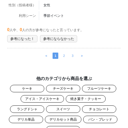
性別（投稿者様）
女性
利用シーン
季節イベント
0
0
人中、
人の方が参考になったと言っています。
参考になった！
参考にならなかった
＜
1
2
3
＞
他のカテゴリから商品を選ぶ
ケーキ
チーズケーキ
フルーツケーキ
アイス・アイスケーキ
焼き菓子・クッキー
ラングドシャ
スイーツ
チョコレート
デリカ単品
デリカセット商品
パン・ブレッド