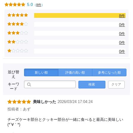
5.0
（
8件
）
8件
0件
0件
0件
0件
並び替
新しい順
評価の高い順
参考になった順
え
キーワ
検索
クリア
ード
美味しかった
2026/03/24 17:04:24
投稿者：あず
チーズケーキ部分とクッキー部分が一緒に食べると最高に美味しい
(*´∀｀*)