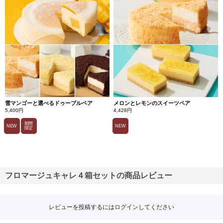
雪マンゴーと選べるドゥーブルペア
メロンとレモンのスイーツペア
5,400円
4,428円
期間
NEW
NEW
限定
フロマージュキャレ４箱セットの商品レビュー
レビューを投稿するには
ログイン
してください