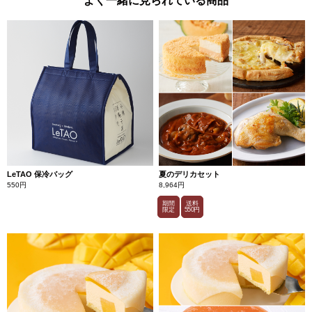
よく一緒に見られている商品
LeTAO 保冷バッグ
夏のデリカセット
550円
8,964円
期間
送料
限定
550円