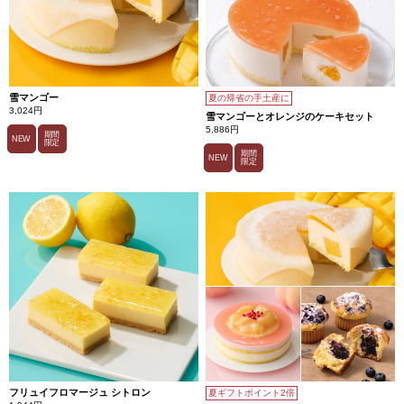
雪マンゴー
夏の帰省の手土産に
3,024円
雪マンゴーとオレンジのケーキセット
5,886円
期間
NEW
限定
期間
NEW
限定
フリュイフロマージュ シトロン
夏ギフトポイント2倍