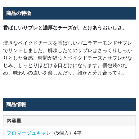
け
に
な
商品の特徴
り
ま
す。
個
香ばしいサブレと濃厚なチーズが、とけあうおいしさ。
包
装
の
濃厚なベイクドチーズを香ばしいバニラアーモンドサブレ
た
め、
でサンドしました。解凍したてのサブレはさっくりしっか
味
わ
りとした食感、時間が経つとベイクドチーズとサブレがな
い
の
じみ、しっとりほどける口どけになります。個包装のた
違
い
め、味わいの違いを楽しんだり、誰かと分け合っても。
を
楽
し
ん
だ
り、
誰
か
商品情報
と
分
け
合
内容量
っ
て
も。
フロマージュキャレ
（5個入）4箱