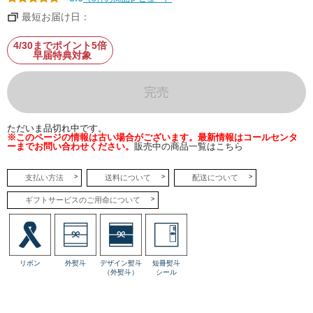
し
た
最短お届け日：
食
感、
時
4/30までポイント5倍
間
早届特典対象
が
経
つ
と
完売
ベ
イ
ク
ド
ただいま品切れ中です。
チ
※このページの情報は古い場合がございます。最新情報はコールセンタ
ー
ーまでお問い合わせください。
販売中の商品一覧はこちら
ズ
と
サ
ブ
支払い方法
送料について
配送について
レ
が
ギフトサービスのご用命について
な
じ
み、
し
っ
と
り
リボン
外熨斗
デザイン熨斗
短冊熨斗
ほ
（外熨斗）
シール
ど
け
る
口
ど