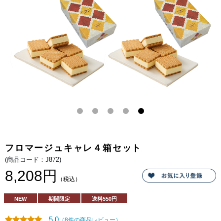
お
ー
い
モ
し
ン
さ。
ド
サ
ブ
レ
で
サ
ン
ド
し
ま
し
た。
解
凍
し
た
て
の
サ
ブ
フロマージュキャレ４箱セット
レ
は
(商品コード：J872)
さ
っ
8,208円
く
（税込）
り
し
っ
NEW
期間限定
送料
550円
か
り
と
5.0
（8件の商品レビュー）