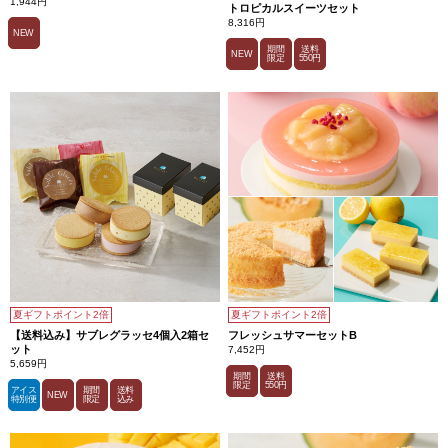
1,944円
トロピカルスイーツセット
8,316円
NEW
期間
送料
NEW
限定
550円
夏ギフトポイント2倍
夏ギフトポイント2倍
【送料込み】サブレグラッセ4個入2箱セ
フレッシュサマーセットB
ット
7,452円
5,659円
期間
送料
限定
550円
アイス
期間
送料
NEW
特別便
限定
込み