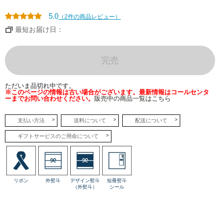
ーズ
層
が、
5.0
（2件の商品レビュー）
口の
中で
最短お届け日：
一体
とな
って
とろ
けて
完売
いき
ま
す。
ぜひ
ただいま品切れ中です。
一度
※このページの情報は古い場合がございます。最新情報はコールセンタ
ご賞
ーまでお問い合わせください。
販売中の商品一覧はこちら
味く
ださ
い。
支払い方法
送料について
配送について
●ナ
ギフトサービスのご用命について
イア
ガラ
ドゥ
ーブ
ル～
余市
産ナ
リボン
外熨斗
デザイン熨斗
短冊熨斗
イア
（外熨斗）
シール
ガラ
～
北海
道余
市産