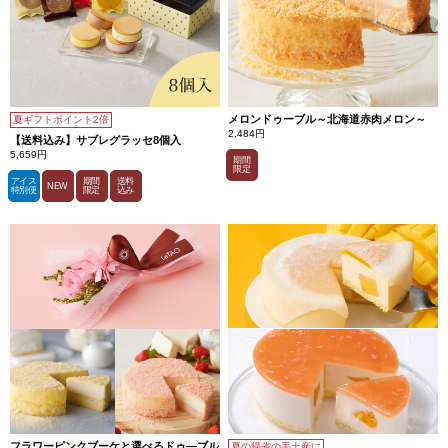
メロンドゥーブル～北海道赤肉メロン～
夏ギフトポイント2倍
2,484円
【送料込み】サブレグラッセ8個入
5,659円
期間
限定
アイス
期間
送料
NEW
特別便
限定
込み
フラワーピンクブーケと選べるドゥ―ブル
夏の帰省の手土産に