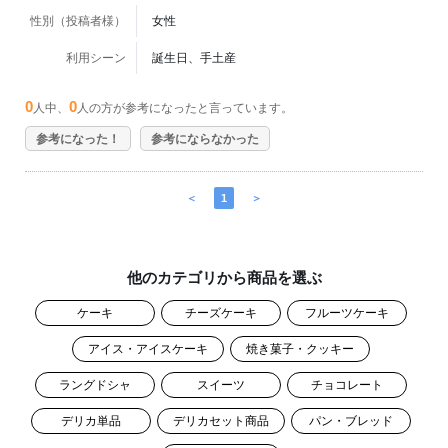
性別（投稿者様）
女性
利用シーン
誕生日、手土産
0
0
人中、
人の方が参考になったと言っています。
参考になった！
参考にならなかった
＜
1
＞
他のカテゴリから商品を選ぶ
ケーキ
チーズケーキ
フルーツケーキ
アイス・アイスケーキ
焼き菓子・クッキー
ラングドシャ
スイーツ
チョコレート
デリカ単品
デリカセット商品
パン・ブレッド