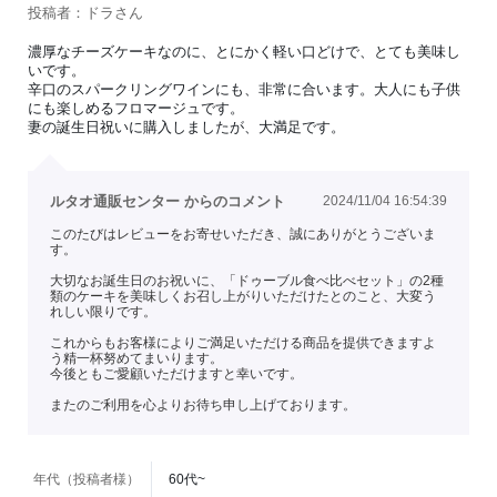
投稿者：ドラさん
濃厚なチーズケーキなのに、とにかく軽い口どけで、とても美味し
いです。
辛口のスパークリングワインにも、非常に合います。大人にも子供
にも楽しめるフロマージュです。
妻の誕生日祝いに購入しましたが、大満足です。
ルタオ通販センター からのコメント
2024/11/04 16:54:39
このたびはレビューをお寄せいただき、誠にありがとうございま
す。
大切なお誕生日のお祝いに、「ドゥーブル食べ比べセット」の2種
類のケーキを美味しくお召し上がりいただけたとのこと、大変う
れしい限りです。
これからもお客様によりご満足いただける商品を提供できますよ
う精一杯努めてまいります。
今後ともご愛顧いただけますと幸いです。
またのご利用を心よりお待ち申し上げております。
年代（投稿者様）
60代~