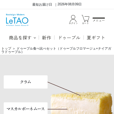
2026年08月09日
最短お届け日
メニュー
ログイン
カート
商品を探す
新作
ドゥーブル
夏ギフト
トップ
＞
ドゥーブル食べ比べセット（ドゥーブルフロマージュ+ナイアガ
ラドゥーブル）
ド
●ド
ゥ
ゥー
ー
ブル
ブ
フロ
ル
マー
食
ジュ
べ
北海
比
道の
べ
生乳
セ
から
ッ
作る
ト
ルタ
（ド
オ特
ゥ
製の
ー
生ク
ブ
リー
ル
ムと
フ
世界