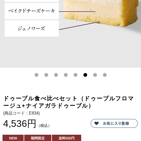
ロ
のチ
マ
ーズ
ー
が出
ジ
逢
ュ
い、
+ナ
ほっ
イ
ぺた
ア
が落
ガ
ちる
ラ
ほど
ド
美味
ゥ
しい
ー
チー
ブ
ズケ
ル）
ー
キ。
しっ
かり
とし
たコ
クを
感じ
るベ
イク
ドゥーブル食べ比べセット（ドゥーブルフロマ
ドチ
ーズ
ージュ+ナイアガラドゥーブル）
層
と、
(商品コード：E834)
ミル
4,536円
ク感
が引
（税込）
き立
つレ
アチ
NEW
期間限定
送料
550円