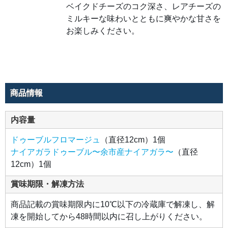
マー
ベイクドチーズのコク深さ、レアチーズの
ジ
ミルキーな味わいとともに爽やかな甘さを
ュ。
ベイ
お楽しみください。
クド
チー
ズの
コク
深
さ、
レア
チー
ズの
ミル
商品情報
キー
な味
わい
とと
内容量
もに
爽や
かな
ドゥーブルフロマージュ
（直径12cm）1個
甘さ
をお
ナイアガラドゥーブル〜余市産ナイアガラ〜
（直径
楽し
12cm）1個
みく
ださ
い。
賞味期限・解凍方法
商品記載の賞味期限内に10℃以下の冷蔵庫で解凍し、解
凍を開始してから48時間以内に召し上がりください。