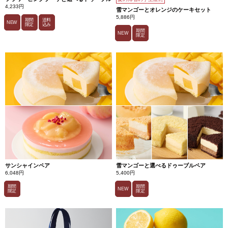
4,233円
雪マンゴーとオレンジのケーキセット
5,886円
期間
送料
NEW
限定
込み
期間
NEW
限定
サンシャインペア
雪マンゴーと選べるドゥーブルペア
6,048円
5,400円
期間
期間
NEW
限定
限定