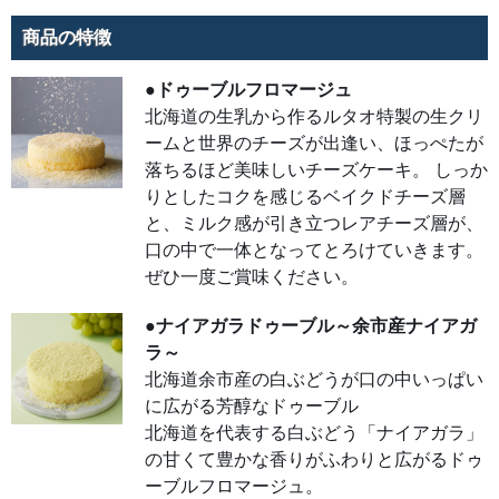
の白
ぶど
うが
商品の特徴
口の
中い
っぱ
●ドゥーブルフロマージュ
いに
広が
北海道の生乳から作るルタオ特製の生クリ
る芳
醇な
ームと世界のチーズが出逢い、ほっぺたが
ドゥ
ーブ
落ちるほど美味しいチーズケーキ。 しっか
ル
北海
りとしたコクを感じるベイクドチーズ層
道を
代表
と、ミルク感が引き立つレアチーズ層が、
する
口の中で一体となってとろけていきます。
白ぶ
どう
ぜひ一度ご賞味ください。
「ナ
イア
ガ
ラ」
●ナイアガラドゥーブル～余市産ナイアガ
の甘
くて
ラ～
豊か
北海道余市産の白ぶどうが口の中いっぱい
な香
りが
に広がる芳醇なドゥーブル
ふわ
りと
北海道を代表する白ぶどう「ナイアガラ」
広が
るド
の甘くて豊かな香りがふわりと広がるドゥ
ゥー
ブル
ーブルフロマージュ。
フロ