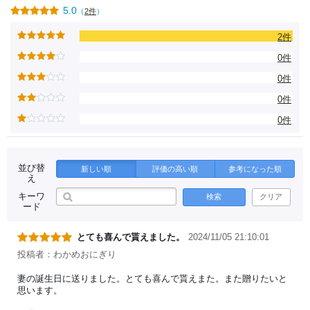
5.0
（
2件
）
2件
0件
0件
0件
0件
並び替
新しい順
評価の高い順
参考になった順
え
キーワ
検索
クリア
ード
とても喜んで貰えました。
2024/11/05 21:10:01
投稿者：わかめおにぎり
妻の誕生日に送りました。とても喜んで貰えまた。また贈りたいと
思います。