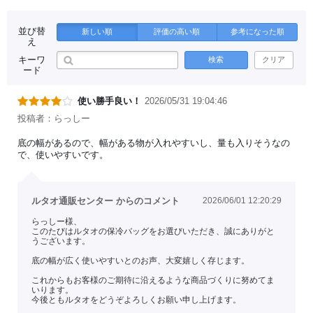
並び替
新しい順
評価の高い順
参考になった順
え
キーワ
検索
クリア
ード
使い勝手良い！
2026/05/31 19:04:46
投稿者：らっしー
底の幅があるので、幅がある物が入れやすいし、量も入りそうなの
で、使いやすいです。
ルタオ通販センター からのコメント
2026/06/01 12:20:29
らっしー様、
このたびはルタオの保冷バッグをお選びいただき、誠にありがと
うございます。
底の幅が広く使いやすいとのお声、大変嬉しく存じます。
これからもお客様のご期待に沿えるような商品づくりに努めてま
いります。
今後ともルタオをどうぞよろしくお願い申し上げます。