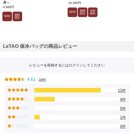
月～
10,260円
4,968円
期間
送料
NEW
限定
無料
期間
NEW
限定
LeTAO 保冷バッグの商品レビュー
レビューを投稿するには
ログイン
してください
4.61
（
18件
）
13件
4件
0件
1件
0件