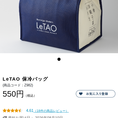
ズ
の
保
冷
バ
ッ
グ。
LeTAO 保冷バッグ
(商品コード：Z982)
550円
（税込）
4.61
（18件の商品レビュー）
最短お届け日： 2026年08月10日