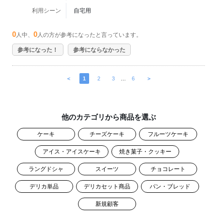
利用シーン
自宅用
0
0
人中、
人の方が参考になったと言っています。
参考になった！
参考にならなかった
＜
1
2
3
…
6
＞
他のカテゴリから商品を選ぶ
ケーキ
チーズケーキ
フルーツケーキ
アイス・アイスケーキ
焼き菓子・クッキー
ラングドシャ
スイーツ
チョコレート
デリカ単品
デリカセット商品
パン・ブレッド
新規顧客