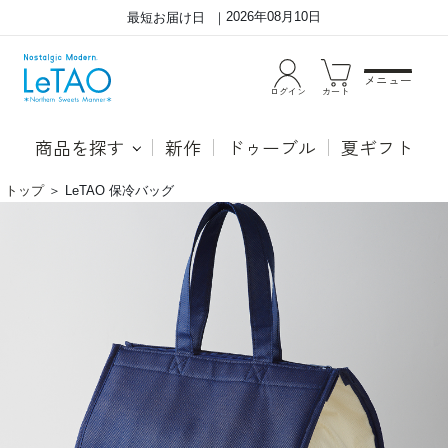
2026年08月10日
最短お届け日
メニュー
ログイン
カート
商品を探す
新作
ドゥーブル
夏ギフト
トップ
＞
LeTAO 保冷バッグ
要
冷
蔵
商
品
の
持
ち
運
び
に
便
利
な
大
容
量
サ
イ