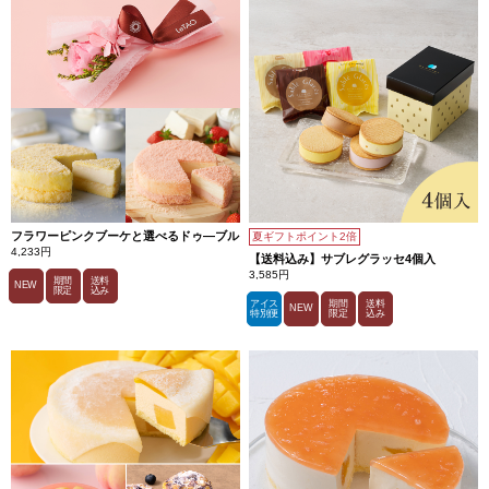
フラワーピンクブーケと選べるドゥ―ブル
夏ギフトポイント2倍
4,233円
【送料込み】サブレグラッセ4個入
3,585円
期間
送料
NEW
限定
込み
アイス
期間
送料
NEW
特別便
限定
込み