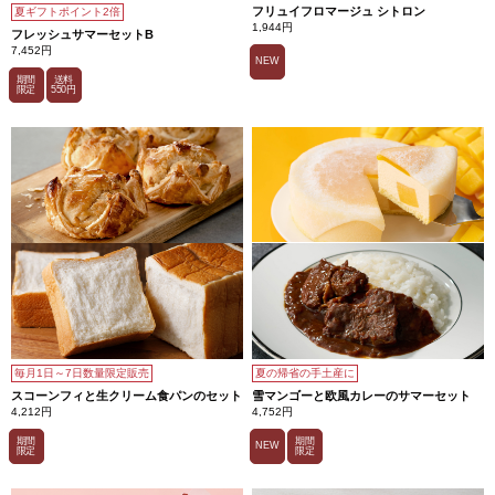
フリュイフロマージュ シトロン
夏ギフトポイント2倍
1,944円
フレッシュサマーセットB
7,452円
NEW
期間
送料
限定
550円
毎月1日～7日数量限定販売
夏の帰省の手土産に
スコーンフィと生クリーム食パンのセット
雪マンゴーと欧風カレーのサマーセット
4,212円
4,752円
期間
期間
NEW
限定
限定