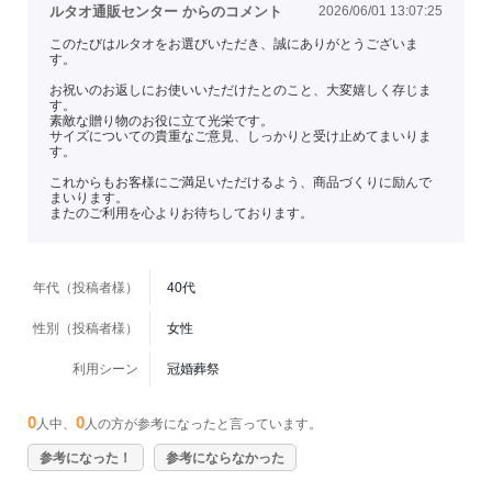
ルタオ通販センター からのコメント
2026/06/01 13:07:25
このたびはルタオをお選びいただき、誠にありがとうございま
す。
お祝いのお返しにお使いいただけたとのこと、大変嬉しく存じま
す。
素敵な贈り物のお役に立て光栄です。
サイズについての貴重なご意見、しっかりと受け止めてまいりま
す。
これからもお客様にご満足いただけるよう、商品づくりに励んで
まいります。
またのご利用を心よりお待ちしております。
年代（投稿者様）
40代
性別（投稿者様）
女性
利用シーン
冠婚葬祭
0
0
人中、
人の方が参考になったと言っています。
参考になった！
参考にならなかった