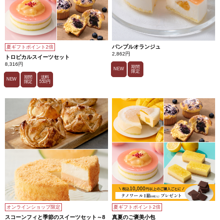
パンプルオランジュ
夏ギフトポイント2倍
2,862円
トロピカルスイーツセット
8,316円
期間
NEW
限定
期間
送料
NEW
限定
550円
オンラインショップ限定
夏ギフトポイント2倍
スコーンフィと季節のスイーツセット～8
真夏のご褒美小包