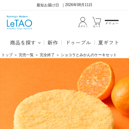
2026年08月11日
最短お届け日
メニュー
ログイン
カート
商品を探す
新作
ドゥーブル
夏ギフト
トップ
＞
完売一覧
＞
完全終了
＞
ショコラとみかんのケーキセット
シ
●シ
ョ
ョコ
コ
ラフ
ラ
ィネ
と
濃厚
み
なチ
か
ョコ
ん
レー
の
トム
ケ
ース
ー
と、
キ
香り
セ
高い
ッ
ヘー
ト
ゼル
ナッ
ツム
ー
ス。