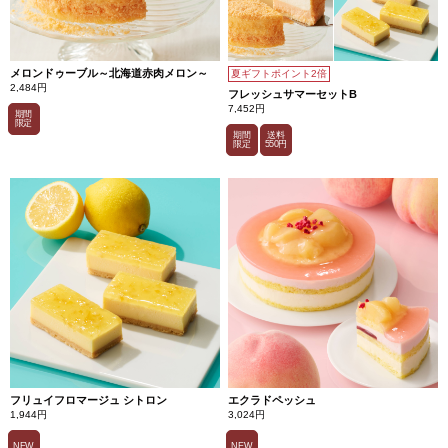
メロンドゥーブル～北海道赤肉メロン～
夏ギフトポイント2倍
2,484円
フレッシュサマーセットB
7,452円
期間
限定
期間
送料
限定
550円
フリュイフロマージュ シトロン
エクラドペッシュ
1,944円
3,024円
NEW
NEW