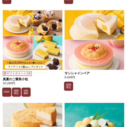
サンシャインペア
夏ギフトポイント2倍
6,048円
真夏のご褒美小包
10,260円
期間
限定
期間
送料
NEW
限定
無料