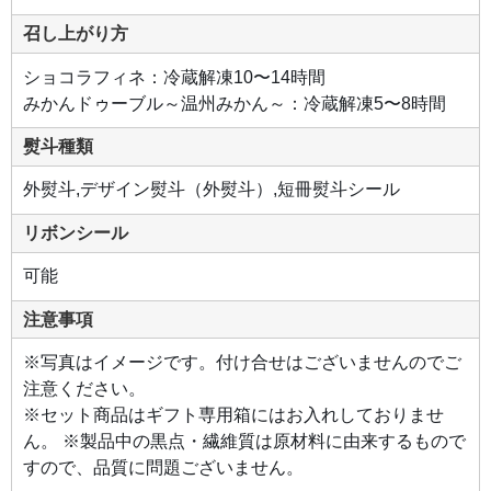
召し上がり方
ショコラフィネ：冷蔵解凍10〜14時間
みかんドゥーブル～温州みかん～：冷蔵解凍5〜8時間
熨斗種類
外熨斗,デザイン熨斗（外熨斗）,短冊熨斗シール
リボンシール
可能
注意事項
※写真はイメージです。付け合せはございませんのでご
注意ください。
※セット商品はギフト専用箱にはお入れしておりませ
ん。 ※製品中の黒点・繊維質は原材料に由来するもので
すので、品質に問題ございません。