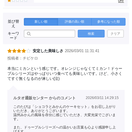
0件
並び替
新しい順
評価の高い順
参考になった順
え
キーワ
検索
クリア
ード
安定した美味しさ
2026/03/01 11:31:41
投稿者：チビケロ
本当にミカンという感じです。オレンジじゃなくてミカン！ドゥー
ブルシリーズはやっぱりいつ食べても美味しいです。けど、小さく
てすぐ無くなるのが淋しい(泣)
ルタオ通販センター からのコメント
2026/03/11 14:29:15
このたびは「ショコラとみかんのケーキセット」をお召し上がり
いただき、ありがとうございます。
温州みかんの風味を存分に感じていただき、大変光栄でございま
す。
また、ドゥーブルシリーズへの温かいお言葉も心より感謝申し上
げます。