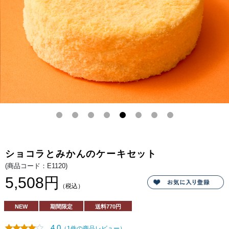
2 つ
のム
ース
が織
りな
す、
深い
コク
とま
ろや
かな
甘さ
のハ
ーモ
ニ
ー。
爽や
かな
フラ
ンボ
ワー
ズジ
ャム
ショコラとみかんのケーキセット
とチ
ョコ
(商品コード：E1120)
パフ
の楽
5,508円
しい
（税込）
食感
も相
まっ
NEW
期間限定
送料
770円
て、
飽き
のこ
4.0
（1件の商品レビュー）