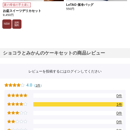
LeTAO 保冷バッグ
夏の帰省の手土産に
550円
お盆スイーツデリカセット
9,450円
送料
NEW
無料
ショコラとみかんのケーキセットの商品レビュー
レビューを投稿するには
ログイン
してください
4.0
（
1件
）
0件
1件
0件
0件