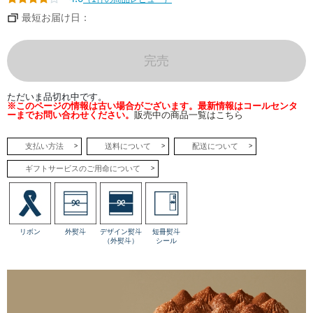
ない
おい
最短お届け日：
しさ
で
す。
完売
●み
かん
ドゥ
ーブ
ル～
ただいま品切れ中です。
温州
※このページの情報は古い場合がございます。最新情報はコールセンタ
みか
ーまでお問い合わせください。
販売中の商品一覧はこちら
ん～
温州
みか
支払い方法
送料について
配送について
んと
マン
ダリ
ギフトサービスのご用命について
ンを
合わ
せた
ベイ
クド
チー
ズに
リボン
外熨斗
デザイン熨斗
短冊熨斗
刻ん
（外熨斗）
シール
だ果
肉を
加え
て、
みか
ん本
来の