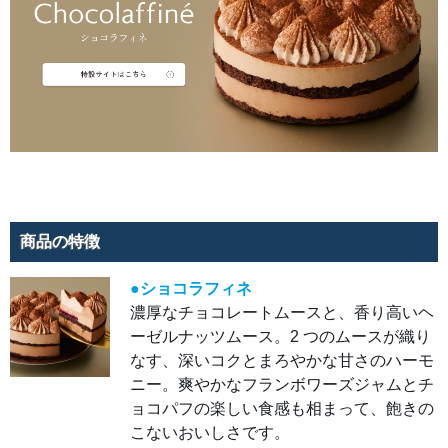
爽や
かな
甘み
と酸
味を
凝
縮。
マス
カル
ポー
ネム
ース
のす
っき
りと
した
ミル
ク感
が、
商品の特徴
瑞々
しい
柑橘
●ショコラフィネ
の風
味を
濃厚なチョコレートムースと、香り高いヘ
優し
く包
ーゼルナッツムース。2 つのムースが織り
み込
みま
なす、深いコクとまろやかな甘さのハーモ
す。
温州
ニー。爽やかなフランボワーズジャムとチ
みか
んの
ョコパフの楽しい食感も相まって、飽きの
魅力
をぎ
こないおいしさです。
ゅっ