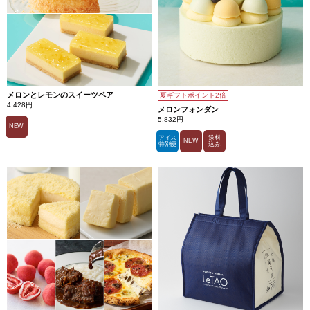
メロンとレモンのスイーツペア
夏ギフトポイント2倍
4,428円
メロンフォンダン
5,832円
NEW
アイス
送料
NEW
特別便
込み