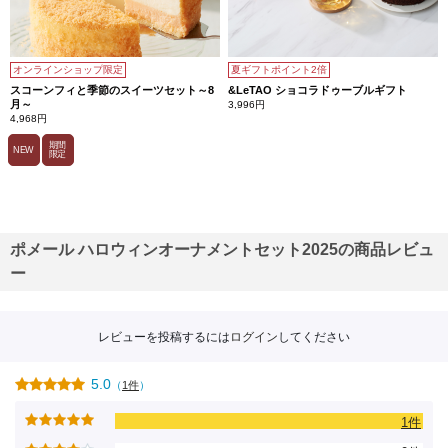
オンラインショップ限定
夏ギフトポイント2倍
スコーンフィと季節のスイーツセット～8
&LeTAO ショコラドゥーブルギフト
月～
3,996円
4,968円
期間
NEW
限定
ポメール ハロウィンオーナメントセット2025の商品レビュ
ー
レビューを投稿するには
ログイン
してください
5.0
（
1件
）
1件