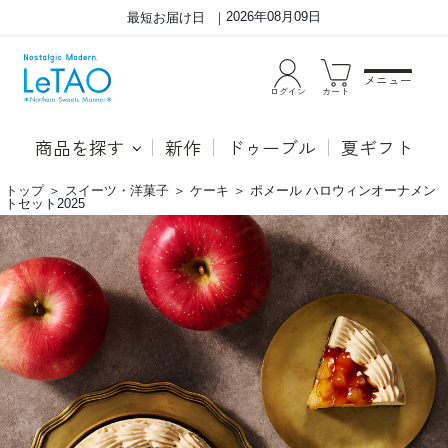
2026年08月09日
最短お届け日
メニュー
ログイン
カート
商品を探す
新作
ドゥーブル
夏ギフト
トップ
＞
スイーツ・洋菓子
＞
ケーキ
＞
ポメール ハロウィンオーナメン
トセット2025
ポ
●
メ
ポ
ー
メ
ル
ー
ハ
ル
ロ
木々
ウ
の
ィ
葉
ン
が
オ
色
ー
を
ナ
変
メ
え
ン
て、
ト
そ
セ
よ
ッ
風
ト
が