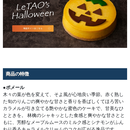
ャ
キ
ッ
と
し
た
食
感
と
爽
や
か
な
甘
さ
と
と
も
に、
商品の特徴
芳
醇
な
メ
●ポメール
ー
プ
木々の葉が色を変えて、そよ風が心地良い季節。赤く熟し
ル
ム
た旬のりんごの爽やかな甘さと香りを香ばしくてほろ苦い
ー
カラメルが引き立てる艶やかな蜜色のケーキで、甘美なひ
ス
の
とときを。 林檎のシャキッとした食感と爽やかな甘さとと
ミ
ル
もに、芳醇なメープルムースのミルク感とシナモンがふん
ク
感
わり香るキャラメルクリームのコクが広がる逸品です。