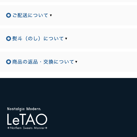
▾
▾
▾