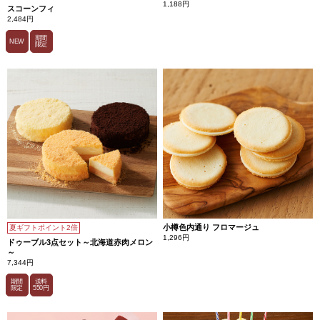
1,188円
スコーンフィ
2,484円
期間
NEW
限定
小樽色内通り フロマージュ
夏ギフトポイント2倍
1,296円
ドゥーブル3点セット～北海道赤肉メロン
～
7,344円
期間
送料
限定
550円