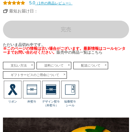
苦
5.0
（1件の商品レビュー）
い
カ
最短お届け日：
ラ
メ
ル
が
引
完売
き
立
て
る
ただいま品切れ中です。
艶
※このページの情報は古い場合がございます。最新情報はコールセンタ
や
ーまでお問い合わせください。
販売中の商品一覧はこちら
か
な
蜜
色
支払い方法
送料について
配送について
の
ケ
ギフトサービスのご用命について
ー
キ
で、
甘
美
な
ひ
リボン
外熨斗
デザイン熨斗
短冊熨斗
と
（外熨斗）
シール
と
き
を。
林
檎
の
シ