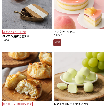
エクラドペッシュ
夏ギフトポイント2倍
3,024円
&LeTAO 港街の雪明り
1,404円
NEW
レアチョコレート ナイアガラ
毎月1日～7日数量限定販売