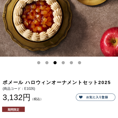
2025
心
地
良
い
季
節。
赤
く
熟
し
た
旬
の
り
ん
ご
の
爽
や
か
な
甘
さ
と
ポメール ハロウィンオーナメントセット2025
香
り
(商品コード：E1026)
を
香
3,132円
ば
（税込）
し
く
て
期間限定
ほ
ろ