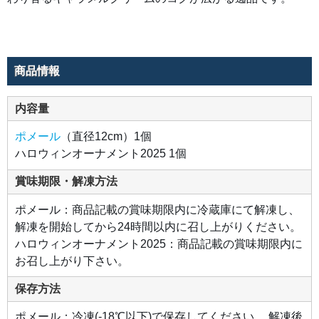
と
シ
ナ
モ
ン
が
ふ
ん
商品情報
わ
り
香
る
内容量
キ
ャ
ラ
ポメール
（直径12cm）1個
メ
ル
ハロウィンオーナメント2025 1個
ク
リ
ー
賞味期限・解凍方法
ム
の
コ
ポメール：商品記載の賞味期限内に冷蔵庫にて解凍し、
ク
が
解凍を開始してから24時間以内に召し上がりください。
広
が
ハロウィンオーナメント2025：商品記載の賞味期限内に
る
お召し上がり下さい。
逸
品
で
保存方法
す。
ポメール：冷凍(-18℃以下)で保存してください。 解凍後