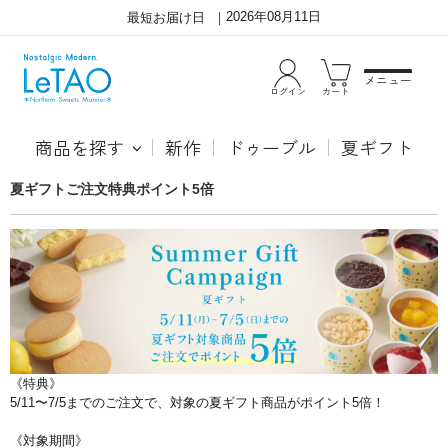
2026年08月11日
最短お届け日
メニュー
ログイン
カート
商品を探す
新作
ドゥーブル
夏ギフト
ル
夏ギフトご注文特典ポイント5倍
タ
オ・
オ
ン
ラ
イ
ン
シ
ョ
ッ
プ
の
キ
ャ
ン
《特典》
ペ
5/11〜7/5までのご注文で、対象の夏ギフト商品がポイント5倍！
ー
ン
詳
《対象期間》
細