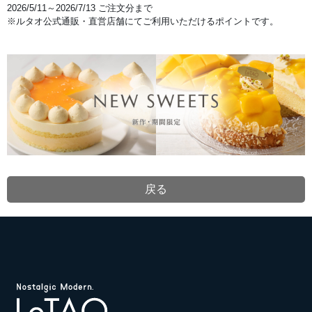
ペ
2026/5/11～2026/7/13 ご注文分まで
ー
※ルタオ公式通販・直営店舗にてご利用いただけるポイントです。
ジ
で
す。
夏
ギ
フ
ト
ご
注
文
特
典
ポ
イ
ン
ト
5
倍
戻る