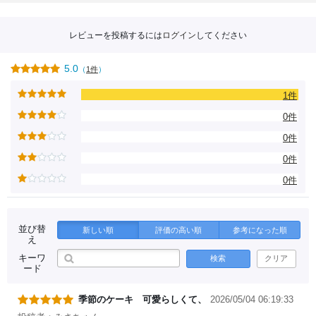
レビューを投稿するには
ログイン
してください
5.0
（
1件
）
1件
0件
0件
0件
0件
並び替
新しい順
評価の高い順
参考になった順
え
キーワ
検索
クリア
ード
季節のケーキ 可愛らしくて、
2026/05/04 06:19:33