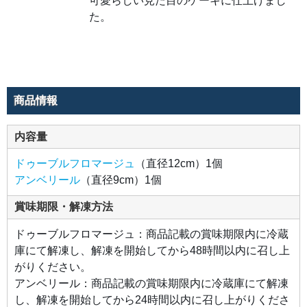
可愛らしい見た目のケーキに仕上げまし
には
ピン
た。
ク、
紫、
白
色、
3種
類の
クリ
ーム
を花
商品情報
束の
よう
に絞
り、
内容量
母の
日に
も贈
ドゥーブルフロマージュ
（直径12cm）1個
り物
にも
アンベリール
（直径9cm）1個
ぴっ
たり
な可
賞味期限・解凍方法
愛ら
しい
見た
ドゥーブルフロマージュ：商品記載の賞味期限内に冷蔵
目の
ケー
庫にて解凍し、解凍を開始してから48時間以内に召し上
キに
仕上
がりください。
げま
アンベリール：商品記載の賞味期限内に冷蔵庫にて解凍
し
た。
し、解凍を開始してから24時間以内に召し上がりくださ