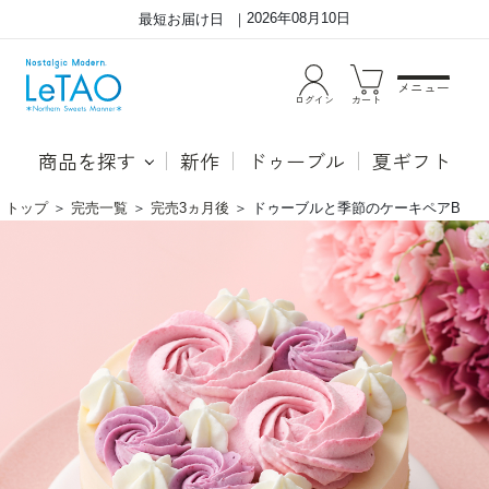
2026年08月10日
最短お届け日
メニュー
ログイン
カート
商品を探す
新作
ドゥーブル
夏ギフト
トップ
＞
完売一覧
＞
完売3ヵ月後
＞
ドゥーブルと季節のケーキペアB
ド
●ド
ゥ
ゥー
ー
ブル
ブ
フロ
ル
マー
と
ジュ
季
「ル
節
タオ
の
とい
ケ
えば
ー
ドゥ
キ
ーブ
ペ
ルフ
ア
ロマ
B
ージ
ュ」
と言
われ
るほ