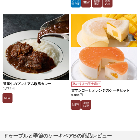
アイス
期間
送料
NEW
特別便
限定
込み
道産牛のプレミアム欧風カレー
夏の帰省の手土産に
1,728円
雪マンゴーとオレンジのケーキセット
5,886円
NEW
期間
NEW
限定
ドゥーブルと季節のケーキペアBの商品レビュー