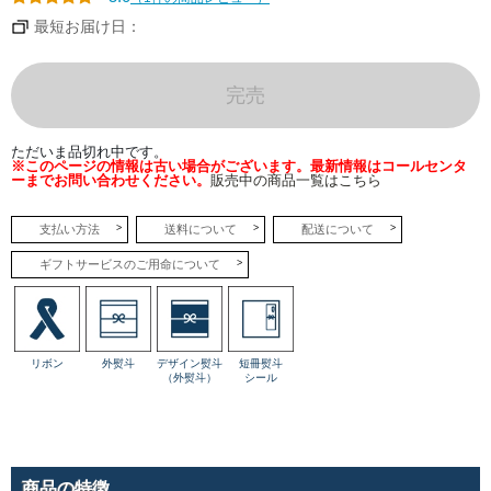
とし
たコ
最短お届け日：
クを
感じ
るベ
イク
ドチ
完売
ーズ
層
と、
ミル
ただいま品切れ中です。
ク感
※このページの情報は古い場合がございます。最新情報はコールセンタ
が引
ーまでお問い合わせください。
販売中の商品一覧はこちら
き立
つレ
アチ
ーズ
支払い方法
送料について
配送について
層
が、
ギフトサービスのご用命について
口の
中で
一体
とな
って
とろ
けて
リボン
外熨斗
デザイン熨斗
短冊熨斗
いき
（外熨斗）
シール
ま
す。
●ア
ンベ
リー
ル
商品の特徴