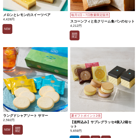
メロンとレモンのスイーツペア
毎月1日～7日数量限定販売
4,428円
スコーンフィと生クリーム食パンのセット
4,212円
NEW
期間
限定
ラングドシャアソート サマー
夏ギフトポイント2倍
2,592円
【送料込み】サブレグラッセ4個入2箱セ
ット
期間
NEW
5,659円
限定