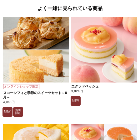
よく一緒に見られている商品
エクラドペッシュ
オンラインショップ限定
3,024円
スコーンフィと季節のスイーツセット～8
月～
NEW
4,968円
期間
NEW
限定