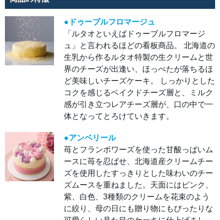
苺と
フラ
ンボ
ワー
●ドゥーブルフロマージュ
ズを
「ルタオといえばドゥーブルフロマージ
使っ
た甘
ュ」と言われるほどの看板商品。 北海道の
酸っ
ぱい
生乳から作るルタオ特製の生クリームと世
ムー
スに
界のチーズが出逢い、ほっぺたが落ちるほ
苺を
忍ば
ど美味しいチーズケーキ。 しっかりとした
せ、
北海
コクを感じるベイクドチーズ層と、ミルク
道産
クリ
感が引き立つレアチーズ層が、口の中で一
ーム
体となってとろけていきます。
チー
ズを
使用
した
●アンベリール
すっ
きり
苺とフランボワーズを使った甘酸っぱいム
とし
ースに苺を忍ばせ、北海道産クリームチー
た味
わい
ズを使用したすっきりとした味わいのチー
のチ
ーズ
ズムースを重ねました。天面にはピンク、
ムー
スを
紫、白色、3種類のクリームを花束のよう
重ね
まし
に絞り、母の日にも贈り物にもぴったりな
た。
天面