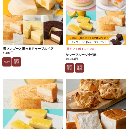
雪マンゴーと選べるドゥーブルペア
夏ギフトポイント2倍
5,400円
サマーフルーツ小包B
10,314円
期間
NEW
限定
期間
送料
限定
無料