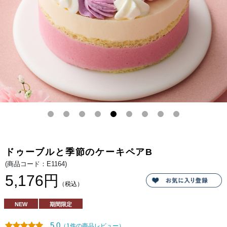
どの
看板
商
品。
北海
道の
生乳
から
作る
ルタ
オ特
製の
生ク
リー
ムと
世界
のチ
ーズ
が出
逢
い、
ほっ
ぺた
ドゥーブルと季節のケーキペアB
が落
ちる
(商品コード：E1164)
ほど
美味
5,176円
しい
（税込）
チー
ズケ
ー
NEW
期間限定
キ。
しっ
かり
5.0
（1件の商品レビュー）