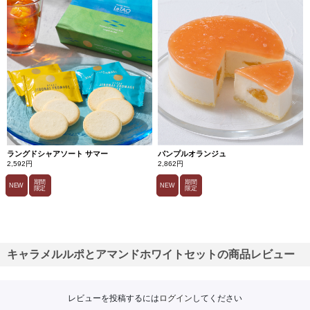
ラングドシャアソート サマー
パンプルオランジュ
2,592円
2,862円
期間
期間
NEW
NEW
限定
限定
キャラメルルポとアマンドホワイトセットの商品レビュー
レビューを投稿するには
ログイン
してください