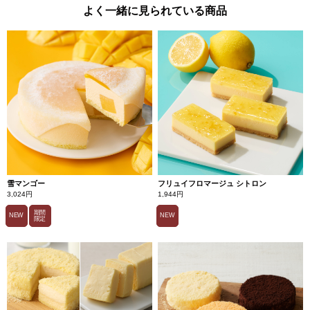
よく一緒に見られている商品
雪マンゴー
フリュイフロマージュ シトロン
3,024円
1,944円
期間
NEW
NEW
限定