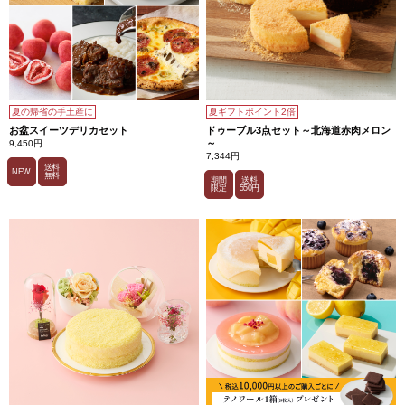
夏の帰省の手土産に
夏ギフトポイント2倍
お盆スイーツデリカセット
ドゥーブル3点セット～北海道赤肉メロン
～
9,450円
7,344円
送料
NEW
無料
期間
送料
限定
550円