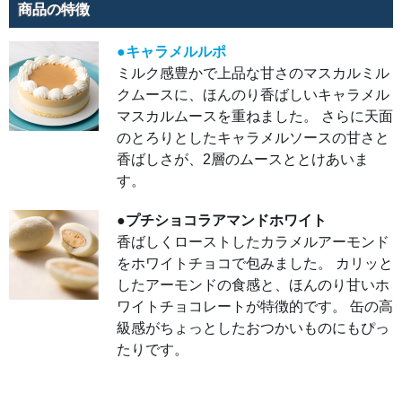
と、
商品の特徴
ほん
のり
甘い
ホワ
●キャラメルルポ
イト
ミルク感豊かで上品な甘さのマスカルミル
チョ
コレ
クムースに、ほんのり香ばしいキャラメル
ート
が特
マスカルムースを重ねました。 さらに天面
徴的
で
のとろりとしたキャラメルソースの甘さと
す。
缶の
香ばしさが、2層のムースととけあいま
高級
感が
す。
ちょ
っと
した
●プチショコラアマンドホワイト
おつ
かい
香ばしくローストしたカラメルアーモンド
もの
にも
をホワイトチョコで包みました。 カリッと
ぴっ
たり
したアーモンドの食感と、ほんのり甘いホ
で
ワイトチョコレートが特徴的です。 缶の高
す。
級感がちょっとしたおつかいものにもぴっ
たりです。