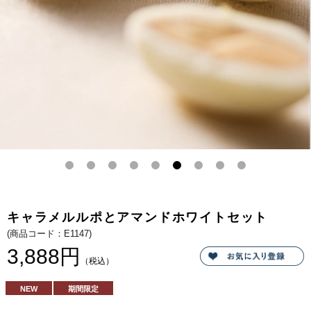
ト
のり
香ば
しい
キャ
ラメ
ルマ
スカ
ルム
ース
を重
ねま
し
た。
さら
に天
面の
とろ
りと
した
キャ
ラメ
ルソ
ース
の甘
キャラメルルポとアマンドホワイトセット
さと
香ば
(商品コード：E1147)
しさ
が、
3,888円
2層
（税込）
のム
ース
とと
NEW
期間限定
けあ
いま