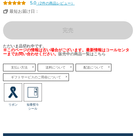
す。
5.0
（2件の商品レビュー）
●プ
最短お届け日：
チシ
ョコ
ラア
マン
完売
ドホ
ワイ
ト
香ば
ただいま品切れ中です。
しく
※このページの情報は古い場合がございます。最新情報はコールセンタ
ロー
ーまでお問い合わせください。
販売中の商品一覧はこちら
スト
した
カラ
メル
支払い方法
送料について
配送について
アー
モン
ギフトサービスのご用命について
ドを
ホワ
イト
チョ
コで
包み
まし
リボン
短冊熨斗
た。
シール
カリ
ッと
した
アー
モン
ドの
食感