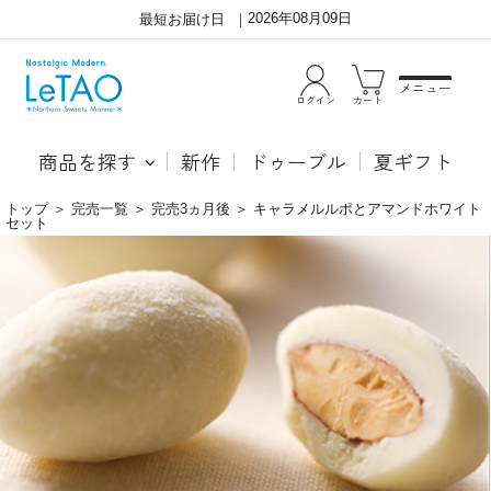
2026年08月09日
最短お届け日
メニュー
ログイン
カート
商品を探す
新作
ドゥーブル
夏ギフト
トップ
＞
完売一覧
＞
完売3ヵ月後
＞
キャラメルルポとアマンドホワイト
セット
キ
●キ
ャ
ャラ
ラ
メル
メ
ルポ
ル
ミル
ル
ク感
ポ
豊か
と
で上
ア
品な
マ
甘さ
ン
のマ
ド
スカ
ホ
ルミ
ワ
ルク
イ
ムー
ト
ス
セ
に、
ッ
ほん