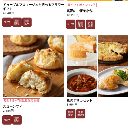
ドゥーブルフロマージュと選べるフラワー
夏ギフトポイント2倍
ギフト
真夏のご褒美小包
4,840円
10,260円
期間
送料
NEW
期間
送料
限定
込み
NEW
限定
無料
夏のデリカセット
毎月1日～7日数量限定販売
8,964円
スコーンフィ
2,484円
期間
送料
限定
550円
期間
NEW
限定