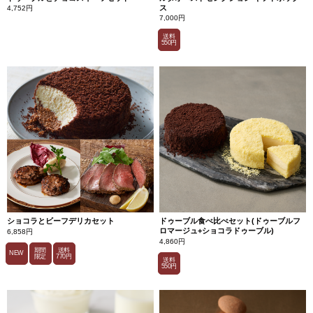
ス
4,752円
7,000円
送料
550円
ショコラとビーフデリカセット
ドゥーブル食べ比べセット(ドゥーブルフ
ロマージュ+ショコラドゥーブル)
6,858円
4,860円
期間
送料
NEW
限定
770円
送料
550円