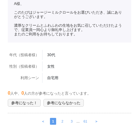
A様、
このたびはジャージーミルクロールをお選びいただき、誠にあり
がとうございます。
濃厚なクリームとふわふわの生地をお気に召していただけたよう
で、従業員一同心より御礼申し上げます。
またのご利用をお待ちしております。
年代（投稿者様）
30代
性別（投稿者様）
女性
利用シーン
自宅用
0
0
人中、
人の方が参考になったと言っています。
参考になった！
参考にならなかった
＜
1
2
3
…
61
＞