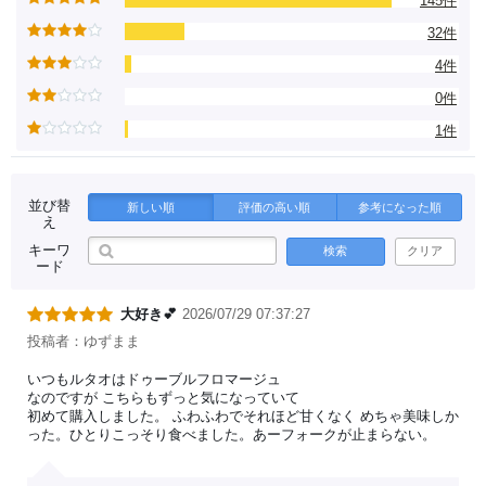
145件
32件
4件
0件
1件
並び替
新しい順
評価の高い順
参考になった順
え
キーワ
検索
クリア
ード
大好き💕
2026/07/29 07:37:27
投稿者：ゆずまま
いつもルタオはドゥーブルフロマージュ
なのですが こちらもずっと気になっていて
初めて購入しました。 ふわふわでそれほど甘くなく めちゃ美味しか
った。ひとりこっそり食べました。あーフォークが止まらない。