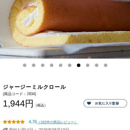
を、
を、
ふ
ふ
わ
わ
ふ
ふ
わ
わ
の
の
ロ
ロ
ー
ー
ル
ル
生
生
地
地
で
で
巻
巻
き
き
上
上
げ
げ
た
た
こ
こ
だ
だ
わ
わ
り
り
の
の
ロ
ロ
ジャージーミルクロール
ー
ー
ル
ル
(商品コード：J934)
ケ
ケ
ー
ー
1,944円
キ。
キ
（税込）
で
す。
十
勝
4.76
（182件の商品レビュー）
ジ
ャ
最短お届け日： 2026年08月10日