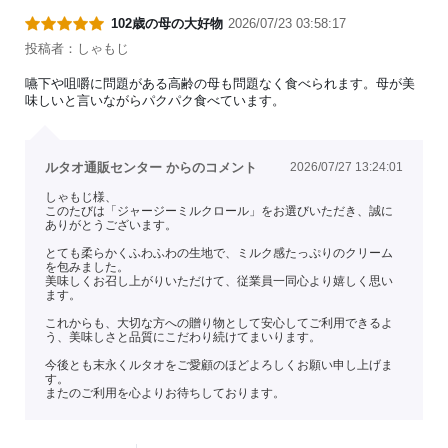
102歳の母の大好物
2026/07/23 03:58:17
投稿者：しゃもじ
嚥下や咀嚼に問題がある高齢の母も問題なく食べられます。母が美
味しいと言いながらパクパク食べています。
ルタオ通販センター からのコメント
2026/07/27 13:24:01
しゃもじ様、
このたびは「ジャージーミルクロール」をお選びいただき、誠に
ありがとうございます。
とても柔らかくふわふわの生地で、ミルク感たっぷりのクリーム
を包みました。
美味しくお召し上がりいただけて、従業員一同心より嬉しく思い
ます。
これからも、大切な方への贈り物として安心してご利用できるよ
う、美味しさと品質にこだわり続けてまいります。
今後とも末永くルタオをご愛顧のほどよろしくお願い申し上げま
す。
またのご利用を心よりお待ちしております。