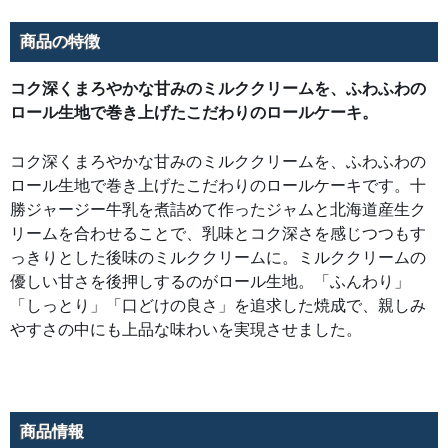
味
と
コ
商品の特徴
ク
深
さ
を
コク深くまろやかな甘みのミルククリームを、ふわふわの
感
ロール生地で巻き上げたこだわりのロールケーキ。
じ
つ
つ
も
コク深くまろやかな甘みのミルククリームを、ふわふわの
す
っ
ロール生地で巻き上げたこだわりのロールケーキです。十
き
り
勝ジャージー牛乳を煮詰めて作ったジャムと北海道産生ク
と
し
リームを合わせることで、乳味とコク深さを感じつつもす
た
後
っきりとした後味のミルククリームに。ミルククリームの
味
優しい甘さを後押しするのがロール生地。「ふんわり」
の
ミ
「しっとり」「口どけの良さ」を追求した焼成で、親しみ
ル
ク
やすさの中にも上品な味わいを実現させました。
ク
リ
ー
ム
に。
ミ
ル
ク
商品情報
ク