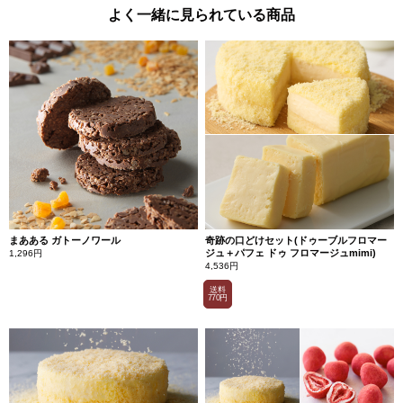
よく一緒に見られている商品
まあある ガトーノワール
奇跡の口どけセット(ドゥーブルフロマー
ジュ＋パフェ ドゥ フロマージュmimi)
1,296円
4,536円
送料
770円