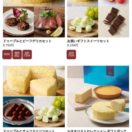
ドゥーブルとビーフデリカセット
お祝いギフトスイーツセット
6,750円
6,156円
期間
送料
送料
NEW
限定
770円
770円
ドゥーブルとチョコスイーツセット
ルタオベストセレクション ギフトボック