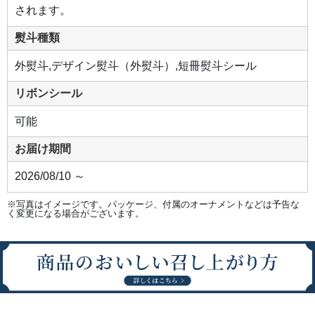
さ」
されます。
を
追
求
熨斗種類
し
た
焼
外熨斗,デザイン熨斗（外熨斗）,短冊熨斗シール
成
で、
親
リボンシール
し
み
や
可能
す
さ
の
お届け期間
中
に
も
2026/08/10 ～
上
品
な
※写真はイメージです。パッケージ、付属のオーナメントなどは予告な
味
く変更になる場合がございます。
わ
い
を
実
現
さ
せ
ま
し
た。