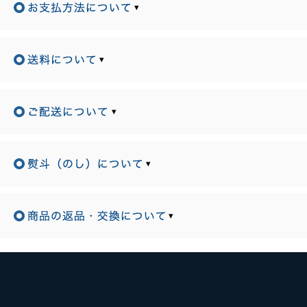
▾
▾
▾
▾
▾