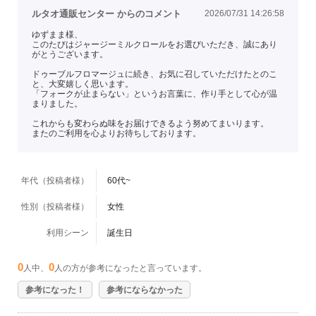
ルタオ通販センター からのコメント
2026/07/31 14:26:58
ゆずまま様、
このたびはジャージーミルクロールをお選びいただき、誠にあり
がとうございます。
ドゥーブルフロマージュに続き、お気に召していただけたとのこ
と、大変嬉しく思います。
「フォークが止まらない」というお言葉に、作り手として心が温
まりました。
これからも変わらぬ味をお届けできるよう努めてまいります。
またのご利用を心よりお待ちしております。
年代（投稿者様）
60代~
性別（投稿者様）
女性
利用シーン
誕生日
0
0
人中、
人の方が参考になったと言っています。
参考になった！
参考にならなかった