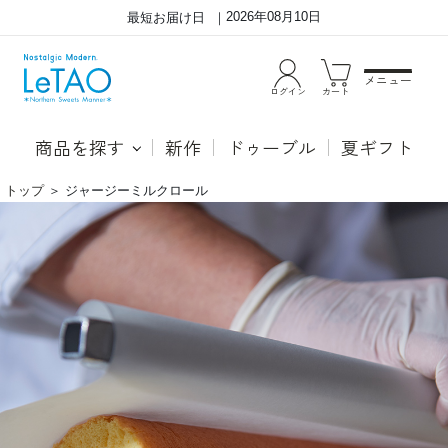
2026年08月10日
最短お届け日
メニュー
ログイン
カート
商品を探す
新作
ドゥーブル
夏ギフト
トップ
＞
ジャージーミルクロール
コ
コ
ク
ク
深
深
く
く
ま
ま
ろ
ろ
や
や
か
か
な
な
甘
甘
み
み
の
の
ミ
ミ
ル
ル
ク
ク
ク
ク
リ
リ
ー
ー
ム
ム