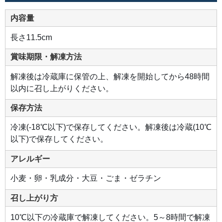
リ
ー
ム
内容量
の
優
し
長さ11.5cm
い
甘
さ
賞味期限・解凍方法
を
後
押
解凍後は冷蔵庫に保管の上、解凍を開始してから48時間
し
す
以内に召し上がりください。
る
の
が
保存方法
ロ
ー
ル
冷凍(-18℃以下)で保存してください。解凍後は冷蔵(10℃
生
地。
以下)で保存してください。
「ふ
ん
わ
アレルギー
り」
「し
っ
小麦・卵・乳成分・大豆・ごま・ゼラチン
と
り」
「口
召し上がり方
ど
け
の
10℃以下の冷蔵庫で解凍してください。5～8時間で解凍
良