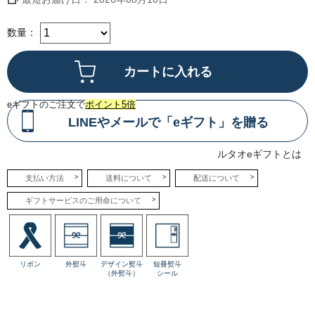
ー
ジ
ー
牛
数量：
乳
を
煮
詰
め
て
作
っ
eギフトのご注文で
ポイント5倍
た
ジ
LINEやメールで「eギフト」を贈る
ャ
ム
と
ルタオeギフトとは
北
海
道
支払い方法
送料について
配送について
産
生
ギフトサービスのご用命について
ク
リ
ー
ム
を
合
わ
リボン
外熨斗
デザイン熨斗
短冊熨斗
せ
（外熨斗）
シール
る
こ
と
で、
乳