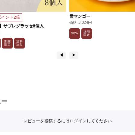
雪マンゴー
イント2倍
3,024円
】サブレグラッセ8個入
円
期間
NEW
限定
期間
送料
限定
込み
◀︎
▶︎
ュー
レビューを投稿するには
ログイン
してください