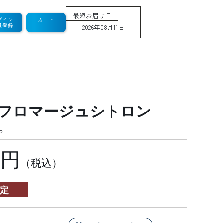
最短お届け日
グイン
カート
員登録
2026年08月11日
フロマージュシトロン
5
4円
（税込）
定