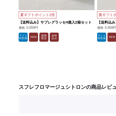
夏ギフトポイント2倍
夏ギフトポ
【送料込み】サブレグラッセ4個入2箱セット
【送料込み
5,659円
5,659
アイス
期間
送料
アイス
NEW
NEW
特別便
限定
込み
特別便
スフレフロマージュシトロンの商品レビ