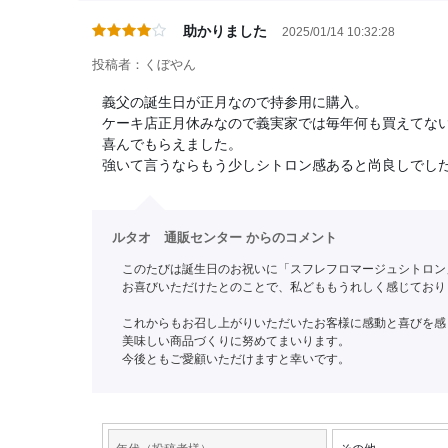
助かりました
2025/01/14 10:32:28
投稿者：くぼやん
義父の誕生日が正月なので持参用に購入。
ケーキ店正月休みなので義実家では毎年何も買えてな
喜んでもらえました。
強いて言うならもう少しシトロン感あると尚良しでし
ルタオ 通販センター からのコメント
このたびは誕生日のお祝いに「スフレフロマージュシトロン
お喜びいただけたとのことで、私どももうれしく感じており
これからもお召し上がりいただいたお客様に感動と喜びを感
美味しい商品づくりに努めてまいります。
今後ともご愛顧いただけますと幸いです。