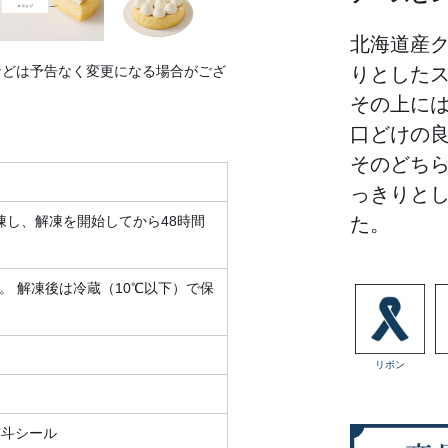
北海道産
などは予告なく変更になる場合がござ
りとした
その上に
口どけの
そのどち
っきりと
凍し、解凍を開始してから48時間
た。
。 解凍後は冷蔵（10℃以下）で保
リボン
熨斗シール