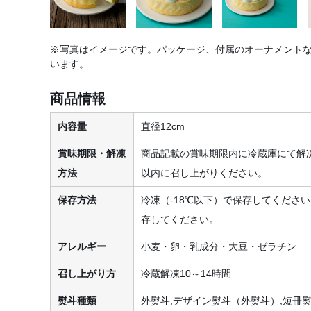
※写真はイメージです。パッケージ、付属のオーナメント
います。
商品情報
内容量
直径12cm
賞味期限・解凍
商品記載の賞味期限内に冷蔵庫にて解
方法
以内に召し上がりください。
保存方法
冷凍（-18℃以下）で保存してください
存してください。
アレルギー
小麦・卵・乳成分・大豆・ゼラチン
召し上がり方
冷蔵解凍10～14時間
熨斗種類
外熨斗,デザイン熨斗（外熨斗）,短冊