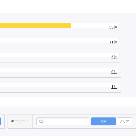
55件
11件
5件
0件
1件
キーワード
検索
クリア