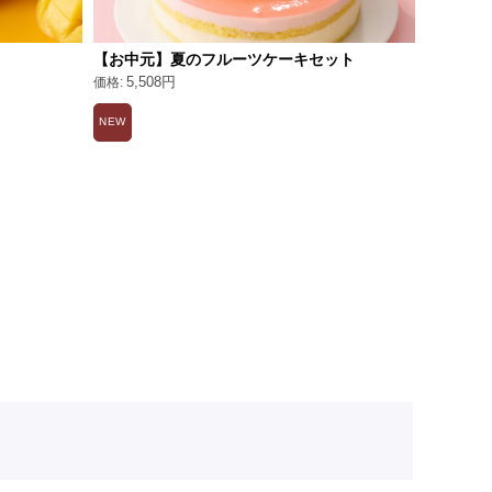
【お中元】夏のフルーツケーキセット
エクラド
5,508円
3,02
NEW
NEW