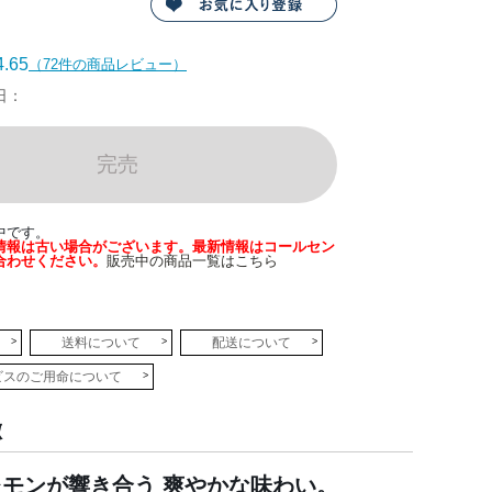
.65
（72件の商品レビュー）
日：
完売
中です。
情報は古い場合がございます。最新情報はコールセン
合わせください。
販売中の商品一覧はこちら
送料について
配送について
ビスのご用命について
徴
モンが響き合う 爽やかな味わい。