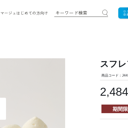
ロ
ロマージュ
はじめての方向け
会
スフレ
商品コード：J44
2,48
期間限