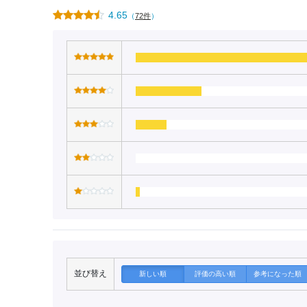
4.65
（
72件
）
並び替え
新しい順
評価の高い順
参考になった順