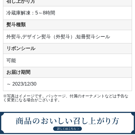
召し上がり方
と
し
た
冷蔵庫解凍：5～8時間
り
ん
ご
熨斗種類
の
食
感
外熨斗,デザイン熨斗（外熨斗）,短冊熨斗シール
と
爽
や
リボンシール
か
な
酸
可能
味
や
甘
お届け期間
み
を
味
～ 2023/12/30
わ
え
ま
※写真はイメージです。パッケージ、付属のオーナメントなどは予告な
す。
く変更になる場合がございます。
周
り
に
は
ピ
ス
タ
チ
オ