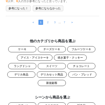
0
0
人中、
人の方が参考になったと言っています。
参考になった！
参考にならなかった
＜
1
2
3
…
7
＞
他のカテゴリから商品を選ぶ
ケーキ
チーズケーキ
フルーツケーキ
アイス・アイスケーキ
焼き菓子・クッキー
ラングドシャ
スイーツ
チョコレート
デリカ単品
デリカセット商品
パン・ブレッド
新規顧客
シーンから商品を選ぶ