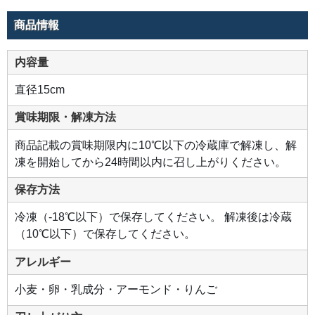
森
県
産
商品情報
ふ
じ
り
ん
内容量
ご
プ
レ
直径15cm
ザ
ー
ブ
賞味期限・解凍方法
を
並
べ
商品記載の賞味期限内に10℃以下の冷蔵庫で解凍し、解
ナ
パ
凍を開始してから24時間以内に召し上がりください。
ー
ジ
ュ
保存方法
を
流
し
冷凍（-18℃以下）で保存してください。 解凍後は冷蔵
込
み
（10℃以下）で保存してください。
ま
し
た。
アレルギー
シ
ャ
キ
小麦・卵・乳成分・アーモンド・りんご
シ
ャ
キ