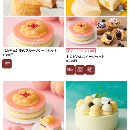
【お中元】夏のフルーツケーキセット
夏ギフトポイント2倍
5,508円
トロピカルスイーツセット
8,316円
NEW
期間
送料
NEW
限定
550円