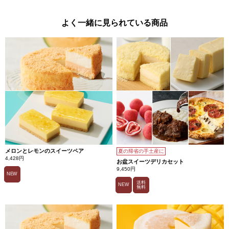
ク
ラ
ン
ブ
よく一緒に見られている商品
ル
を
乗
せ
華
や
か
な
見
た
目
と
よ
り
香
ば
し
さ
を
メロンとレモンのスイーツペア
夏の帰省の手土産に
追
4,428円
加
お盆スイーツデリカセット
し
9,450円
ま
NEW
し
送料
NEW
た。
無料