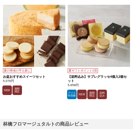
夏の帰省の手土産に
夏ギフトポイント2倍
お盆おすすめスイーツセット
【送料込み】サブレグラッセ4個入2箱セ
ット
5,076円
5,659円
期間
NEW
限定
アイス
期間
送料
NEW
特別便
限定
込み
林檎フロマージュタルトの商品レビュー