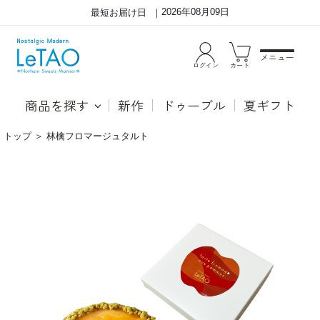
2026年08月09日
最短お届け日
メニュー
ログイン
カート
商品を探す
新作
ドゥーブル
夏ギフト
トップ
＞
林檎フロマージュタルト
お
さ
い
わ
し
や
さ
か
の
な
余
酸
韻
味
が
の
つ
り
づ
ん
く
ご
シ
と、
ャ
な
キ
め
シ
ら
ャ
か
キ
な
の
ベ
り
イ