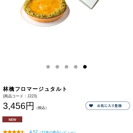
ん
ク
ご
ド
と
チ
チ
ー
ー
ズ
ズ
の
の
共
マ
演。
リ
香
ア
り
ー
高
ジ
い
ュ。
ピ
ス
タ
チ
オ
ク
ラ
ン
ブ
ル
が
林檎フロマージュタルト
ア
ク
(商品コード：J223)
セ
ン
3,456円
ト
（税込）
に。
し
っ
NEW
と
り
香
4.57
（21件の商品レビュー）