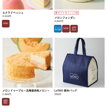
エクラドペッシュ
夏ギフトポイント2倍
3,024円
メロンフォンダン
5,832円
NEW
アイス
送料
NEW
特別便
込み
メロンドゥーブル～北海道赤肉メロン～
LeTAO 保冷バッグ
2,484円
550円
期間
限定