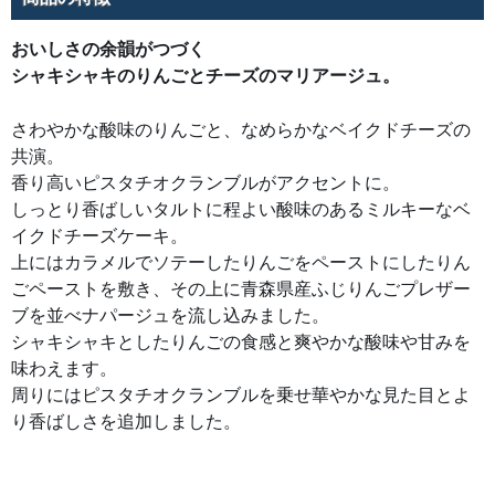
メ
ル
で
おいしさの余韻がつづく
ソ
テ
シャキシャキのりんごとチーズのマリアージュ。
ー
し
た
り
さわやかな酸味のりんごと、なめらかなベイクドチーズの
ん
ご
共演。
を
香り高いピスタチオクランブルがアクセントに。
ペ
ー
しっとり香ばしいタルトに程よい酸味のあるミルキーなベ
ス
ト
イクドチーズケーキ。
に
し
上にはカラメルでソテーしたりんごをペーストにしたりん
た
り
ごペーストを敷き、その上に青森県産ふじりんごプレザー
ん
ご
ブを並べナパージュを流し込みました。
ペ
ー
シャキシャキとしたりんごの食感と爽やかな酸味や甘みを
ス
味わえます。
ト
を
周りにはピスタチオクランブルを乗せ華やかな見た目とよ
敷
き、
り香ばしさを追加しました。
そ
の
上
に
青