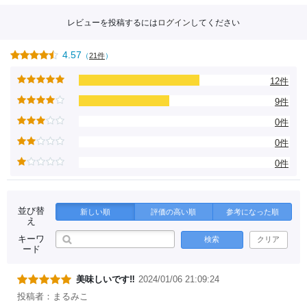
レビューを投稿するには
ログイン
してください
4.57
（
21件
）
12件
9件
0件
0件
0件
並び替
新しい順
評価の高い順
参考になった順
え
キーワ
検索
クリア
ード
美味しいです‼️
2024/01/06 21:09:24
投稿者：まるみこ