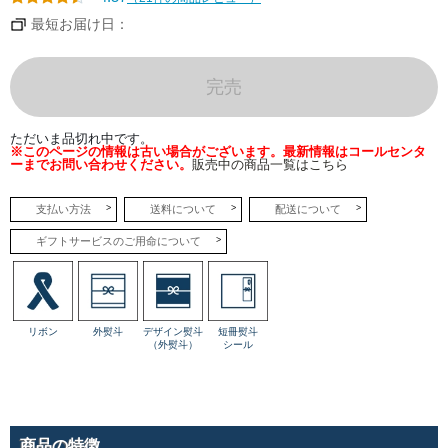
ば
し
最短お届け日：
い
タ
ル
ト
に
完売
程
よ
い
酸
ただいま品切れ中です。
味
※このページの情報は古い場合がございます。最新情報はコールセンタ
の
ーまでお問い合わせください。
販売中の商品一覧はこちら
あ
る
ミ
ル
支払い方法
送料について
配送について
キ
ー
ギフトサービスのご用命について
な
ベ
イ
ク
ド
チ
ー
リボン
外熨斗
デザイン熨斗
短冊熨斗
ズ
（外熨斗）
シール
ケ
ー
キ。
上
に
は
カ
ラ
商品の特徴