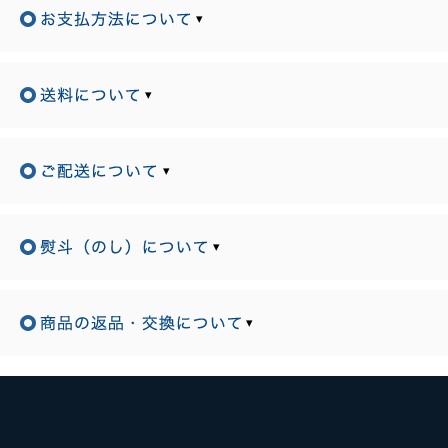
▾
▾
▾
▾
▾