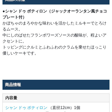
ト
に。
ト
●シャン ドゥ ポティロン（ジャックオーランタン風チョコ
ッ
ピ
プレート付）
ン
グ
かぼちゃのまろやかな味わいを活かしたミルキーでとろけ
に
ク
るムース。
ル
ミ
中にしのばせたフランボワーズソースの酸味が、程よいア
と
クセントに。
ふ
わ
トッピングにクルミとふわふわのクラムを乗せたほっこり
ふ
わ
優しいケーキです。
の
ク
ラ
ム
を
乗
せ
た
ほ
っ
商品情報
こ
り
優
し
内容量
い
ケ
ー
シャン ドゥ ポティロン
（直径12cm）1個
キ