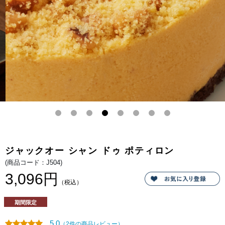
タ
ン
風
チ
ョ
コ
プ
レ
ー
ト
付）
か
ぼ
ち
ゃ
の
ま
ろ
や
か
な
味
わ
ジャックオー シャン ドゥ ポティロン
い
を
(商品コード：J504)
活
か
3,096円
し
（税込）
た
ミ
ル
期間限定
キ
ー
で
5.0
（2件の商品レビュー）