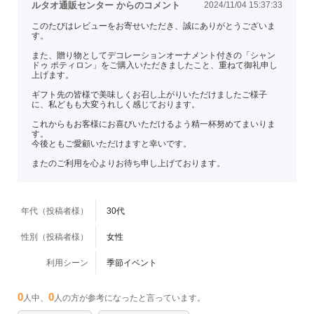
ルタオ通販センター からのコメント
2024/11/04 15:37:33
このたびはレビューをお寄せいただき、誠にありがとうございま
す。
また、贈り物としてデコレーションオーナメント付きの「シャン
ドゥ ポティロン」をご購入いただきましたこと、重ねて御礼申し
上げます。
ギフト先の皆様で美味しくお召し上がりいただけましたご様子
に、私どもも大変うれしく感じております。
これからもお客様にお喜びいただけるよう精一杯努めてまいりま
す。
今後ともご愛顧いただけますと幸いです。
またのご利用を心よりお待ち申し上げております。
年代（投稿者様）
30代
性別（投稿者様）
女性
利用シーン
季節イベント
0
0
人中、
人の方が参考になったと言っています。