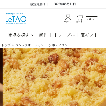
2026年08月11日
最短お届け日
メニュー
ログイン
カート
商品を探す
新作
ドゥーブル
夏ギフト
トップ
＞
ジャックオー シャン ドゥ ポティロン
ジ
●
ャ
シ
ッ
ャ
ク
ン
オ
ド
ー
ゥ
シ
ポ
ャ
テ
ン
ィ
ド
ロ
ゥ
ン
ポ
（ジ
テ
ャ
ィ
ッ
ロ
ク
ン
オ
ー
ラ
ン