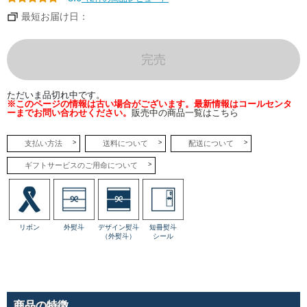
と
ろ
最短お届け日：
け
る
ム
ー
ス。
完売
中
に
し
の
ただいま品切れ中です。
ば
※このページの情報は古い場合がございます。最新情報はコールセンタ
せ
ーまでお問い合わせください。
販売中の商品一覧はこちら
た
フ
ラ
ン
支払い方法
送料について
配送について
ボ
ワ
ギフトサービスのご用命について
ー
ズ
ソ
ー
ス
の
酸
リボン
外熨斗
デザイン熨斗
短冊熨斗
味
（外熨斗）
シール
が、
程
よ
い
ア
ク
セ
ン
商品の特徴