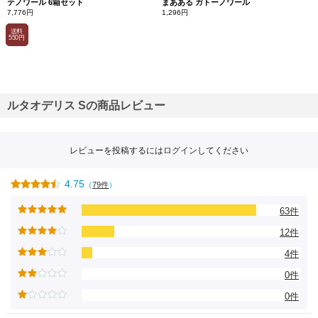
テノワール 6箱セット
まあある ガトーノワール
7,776円
1,296円
送料
550円
ルタオデリス Sの商品レビュー
レビューを投稿するには
ログイン
してください
4.75
（
79件
）
63件
12件
4件
0件
0件