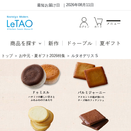
2026年08月11日
最短お届け日
メニュー
ログイン
カート
商品を探す
新作
ドゥーブル
夏ギフト
トップ
＞
お中元・夏ギフト2026特集
＞
ルタオデリス S
ル
お
タ
い
オ
し
で
い
人
お
気
菓
の
子
お
の
菓
詰
子
め
が
合
数
わ
種
せ
類
は、
入
ギ
っ
フ
た
ト
贈
に
り
も