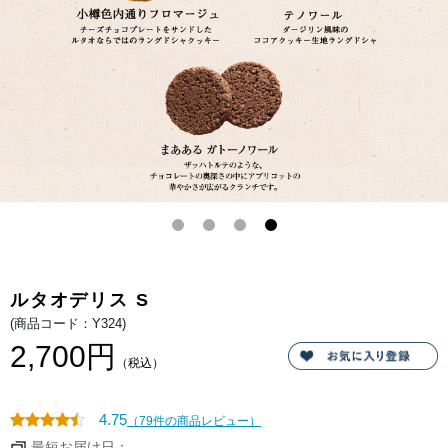
物
ご
に
家
も
庭
最
用
適
に
な
も
詰
大
め
好
合
評
わ
で
せ
す。
で
お
す。
世
話
に
な
っ
た
大
切
な
方
へ
ルタオデリス S
の
ギ
(商品コード：Y324)
フ
ト
2,700円
に
（税込）
喜
ば
れ
て
4.75
（79件の商品レビュー）
い
ま
最短お届け日：