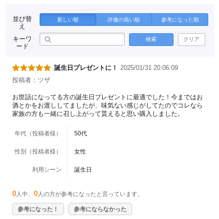
並び替
新しい順
評価の高い順
参考になった順
え
キーワ
検索
クリア
ード
誕生日プレゼントに！
2025/01/31 20:06:09
投稿者：ツザ
お世話になってる方の誕生日プレゼントに最適でした！今まではお
酒とかをお渡ししてましたが、味気ない感じがしてたのでコレなら
家族の方も一緒に召し上がって貰えると思い購入しました。
年代（投稿者様）
50代
性別（投稿者様）
女性
利用シーン
誕生日
0
0
人中、
人の方が参考になったと言っています。
参考になった！
参考にならなかった