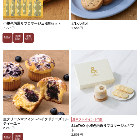
小樽色内通りフロマージュ 6箱セット
ガレルタオ
7,776円
1,555円
期間
送料
NEW
限定
550円
生クリームマフィン～ベイクドチーズミル
夏ギフトポイント2倍
ティーユ～
&LeTAO 小樽色内通りフロマージュギフ
2,268円
ト
2,808円
期間
NEW
限定