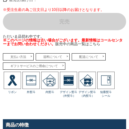
す。
※受注生産の為ご注文日より10日以降のお届けとなります。
完売
ただいま品切れ中です。
※このページの情報は古い場合がございます。最新情報はコールセンタ
ーまでお問い合わせください。
販売中の商品一覧はこちら
支払い方法
送料について
配送について
ギフトサービスのご用命について
リボン
外熨斗
内熨斗
デザイン熨斗
デザイン熨斗
短冊熨斗
（外熨斗）
（内熨斗）
シール
商品の特徴