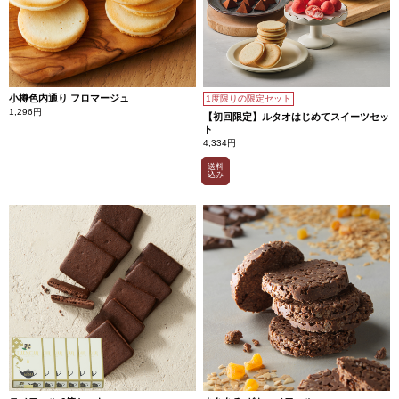
小樽色内通り フロマージュ
1度限りの限定セット
1,296円
【初回限定】ルタオはじめてスイーツセッ
ト
4,334円
送料
込み