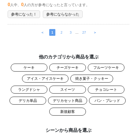
0
0
人中、
人の方が参考になったと言っています。
参考になった！
参考にならなかった
＜
1
2
3
…
27
＞
他のカテゴリから商品を選ぶ
ケーキ
チーズケーキ
フルーツケーキ
アイス・アイスケーキ
焼き菓子・クッキー
ラングドシャ
スイーツ
チョコレート
デリカ単品
デリカセット商品
パン・ブレッド
新規顧客
シーンから商品を選ぶ