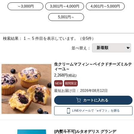
～3,000円
3,001円～4,000円
4,001円～5,000円
5,001円～
検索結果： 1 ～ 5 件目を表示しています。（全5件）
並べ替え：
生クリームマフィン～ベイクドチーズミルテ
ィーユ～
2,268円
(税込)
NEW
期間限定
最短お届け日： 2026年08月12日
LINEやメールで「eギフト」を贈る
(内熨斗不可)ルタオデリス グランデ