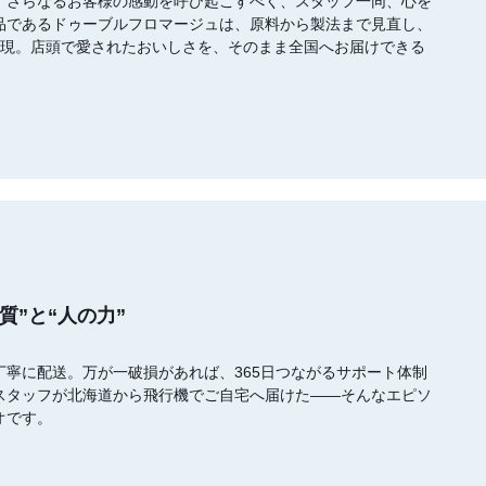
。さらなるお客様の感動を呼び起こすべく、スタッフ一同、心を
品であるドゥーブルフロマージュは、原料から製法まで見直し、
実現。店頭で愛されたおいしさを、そのまま全国へお届けできる
質”と“人の力”
寧に配送。万が一破損があれば、365日つながるサポート体制
スタッフが北海道から飛行機でご自宅へ届けた――そんなエピソ
オです。