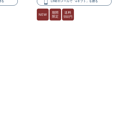
贈る
LINEやメールで「eギフト」を贈る
送料
期間
NEW
限定
550円