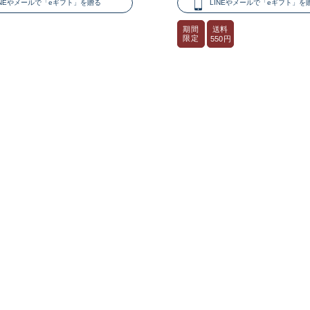
INEやメールで「eギフト」を贈る
LINEやメールで「eギフト」を
送料
期間
限定
550円