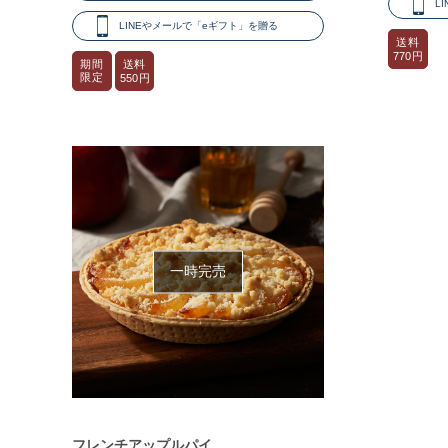
L
LINEやメールで「eギフト」を贈る
送料
770円
送料
期間
限定
550円
一時完売
フレンチアップルパイ