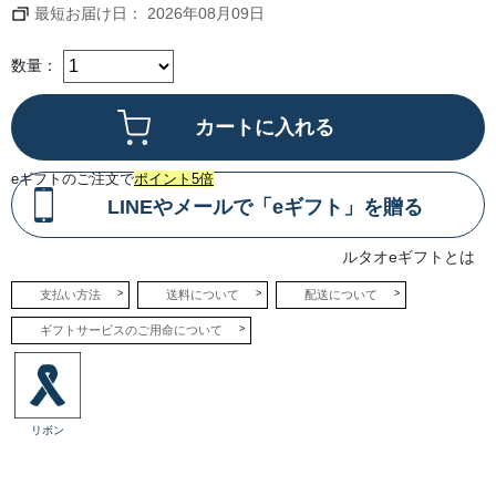
し
最短お届け日： 2026年08月09日
み
く
だ
さ
数量：
い。
eギフトのご注文で
ポイント5倍
LINEやメールで「eギフト」を贈る
ルタオeギフトとは
支払い方法
送料について
配送について
ギフトサービスのご用命について
リボン