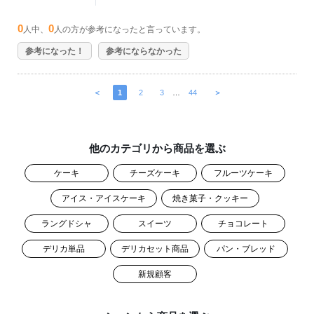
0
0
人中、
人の方が参考になったと言っています。
参考になった！
参考にならなかった
＜
1
2
3
…
44
＞
他のカテゴリから商品を選ぶ
ケーキ
チーズケーキ
フルーツケーキ
アイス・アイスケーキ
焼き菓子・クッキー
ラングドシャ
スイーツ
チョコレート
デリカ単品
デリカセット商品
パン・ブレッド
新規顧客