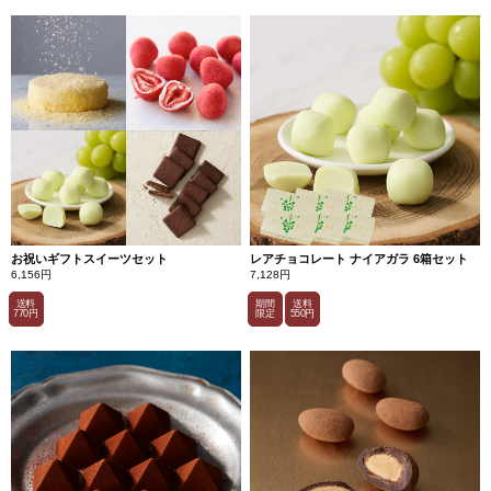
お祝いギフトスイーツセット
レアチョコレート ナイアガラ 6箱セット
6,156円
7,128円
送料
期間
送料
770円
限定
550円