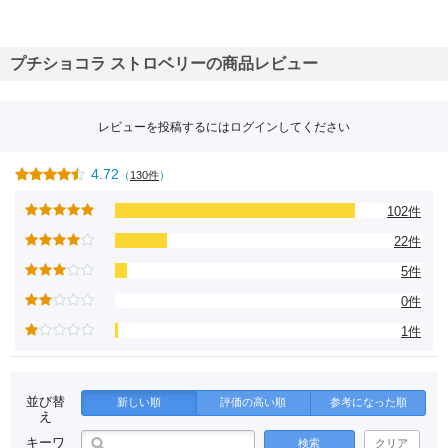
プチショコラ ストロベリーの商品レビュー
レビューを投稿するには
ログイン
してください
4.72
（
130件
）
102件
22件
5件
0件
1件
並び替
新しい順
評価の高い順
参考になった順
え
キーワ
検索
クリア