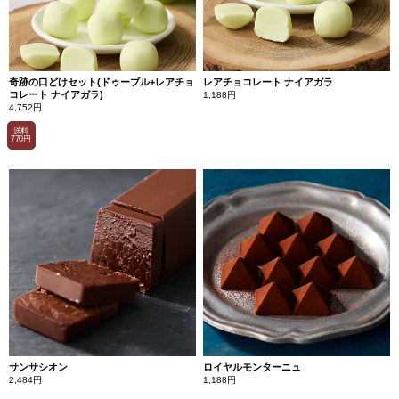
奇跡の口どけセット(ドゥーブル+レアチョ
レアチョコレート ナイアガラ
コレート ナイアガラ)
1,188円
4,752円
送料
770円
サンサシオン
ロイヤルモンターニュ
2,484円
1,188円