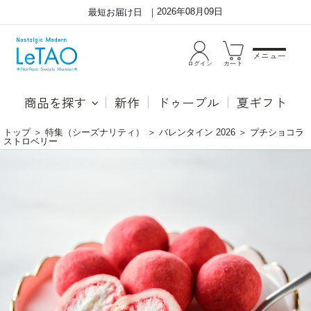
2026年08月09日
最短お届け日
メニュー
ログイン
カート
商品を探す
新作
ドゥーブル
夏ギフト
トップ
＞
特集（シーズナリティ）
＞
バレンタイン 2026
＞
プチショコラ
ストロベリー
甘
フ
酸
リ
っ
ー
ぱ
ズ
い
ド
イ
ラ
チ
イ
ゴ
の
パ
楽
ウ
し
ダ
い
ー
食
の
感
中
に
に
く
フ
わ
リ
え、
ー
甘