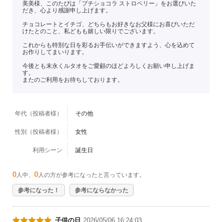
美美様、このたびは「プチショコラ ストロベリー」をお選びいた
だき、心より感謝申し上げます。
チョコレートとイチゴ、どちらもお好きなお父様にお喜びいただ
けたとのこと、私どもも嬉しい限りでございます。
これからも特別な日を彩るお手伝いができますよう、心を込めて
お作りしてまいります。
今後とも末永くルタオをご愛顧のほどよろしくお願い申し上げま
す。
またのご利用をお待ちしております。
年代（投稿者様）
その他
性別（投稿者様）
女性
利用シーン
誕生日
0
0
人中、
人の方が参考になったと言っています。
参考になった！
参考にならなかった
子供の日
2026/05/06 16:24:03