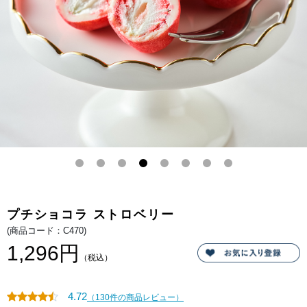
ズ
酸
ド
っ
ラ
ぱ
イ
い
の
苺
イ
パ
チ
ウ
ゴ
ダ
を
ー
丸
の
ご
酸
と
味
一
と
粒
チ
閉
ョ
じ
コ
込
レ
め
ー
ま
ト
し
の
た。
甘
味
の
絶
プチショコラ ストロベリー
妙
な
(商品コード：C470)
ハ
ー
1,296円
モ
（税込）
ニ
ー
を
お
4.72
（130件の商品レビュー）
楽