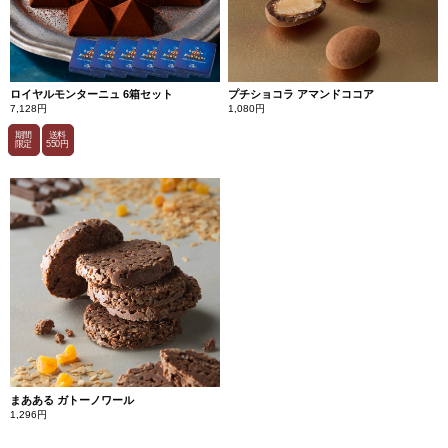
ロイヤルモンターニュ 6箱セット
プチショコラ アマンドココア
7,128円
1,080円
期間
送料
限定
550円
まあある ガトーノワール
1,296円