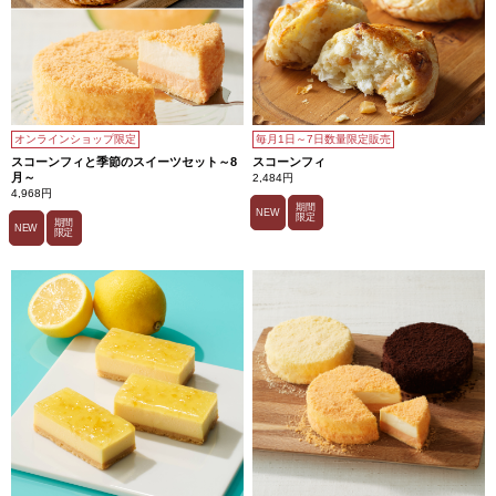
オンラインショップ限定
毎月1日～7日数量限定販売
スコーンフィと季節のスイーツセット～8
スコーンフィ
月～
2,484円
4,968円
期間
NEW
限定
期間
NEW
限定