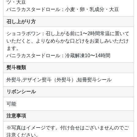
ツ・大豆
バニラカスタードロール：小麦・卵・乳成分・大豆
召し上がり方
ショコラポワン：召し上がる前に1〜2時間常温に置いて
いただくと、よりなめらかな口どけをお楽しみいただけ
ます。
バニラカスタードロール：冷蔵解凍10〜14時間
熨斗種類
外熨斗,デザイン熨斗（外熨斗）,短冊熨斗シール
リボンシール
可能
注意事項
※写真はイメージです。付け合せはございませんのでご
注意ください。