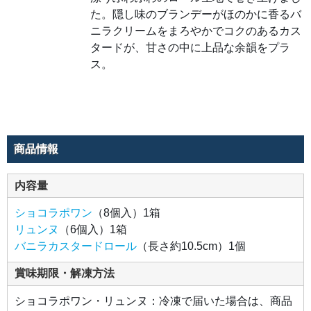
わの
ロー
た。隠し味のブランデーがほのかに香るバ
ル生
地で
ニラクリームをまろやかでコクのあるカス
巻き
タードが、甘さの中に上品な余韻をプラ
上げ
まし
ス。
た。
隠し
味の
ブラ
ンデ
ーが
ほの
かに
香る
バニ
商品情報
ラク
リー
ムを
まろ
内容量
やか
でコ
クの
ショコラポワン
（8個入）1箱
ある
カス
リュンヌ
（6個入）1箱
ター
バニラカスタードロール
（長さ約10.5cm）1個
ド
が、
甘さ
賞味期限・解凍方法
の中
に上
品な
ショコラポワン・リュンヌ：冷凍で届いた場合は、商品
余韻
をプ