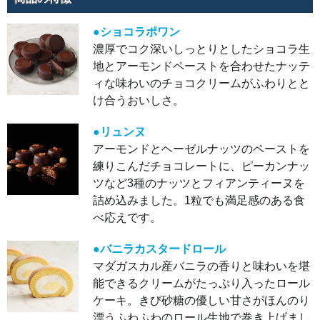
ター
ドロ
ール
●ショコラポワン
マダ
ガス
濃厚でコク深いしっとりとしたショコラ生
カル
産バ
地とアーモンドペーストを合わせたナッテ
ニラ
の香
ィな味わいのチョコクリームがふわりとと
りと
け合うおいしさ。
味わ
いを
堪能
でき
●リュンヌ
るク
リー
アーモンドとヘーゼルナッツのペーストを
ムが
たっ
練りこんだチョコレートに、ピーカンナッ
ぷり
ツなど3種のナッツとフィアンティーヌを
入っ
たロ
詰め込みました。1粒でも満足感のある食
ール
ケー
べ応えです。
キ。
きび
砂糖
●バニラカスタードロール
の優
しい
マダガスカル産バニラの香りと味わいを堪
甘さ
がほ
能できるクリームがたっぷり入ったロール
んの
り漂
ケーキ。きび砂糖の優しい甘さがほんのり
うふ
わふ
漂うふわふわのロール生地で巻き上げまし