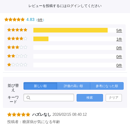
レビューを投稿するには
ログイン
してください
4.83
（
6件
）
5件
1件
0件
0件
0件
並び替
新しい順
評価の高い順
参考になった順
え
キーワ
検索
クリア
ード
ハズレなし
2026/02/15 08:40:12
投稿者：糖尿病が気になる年齢