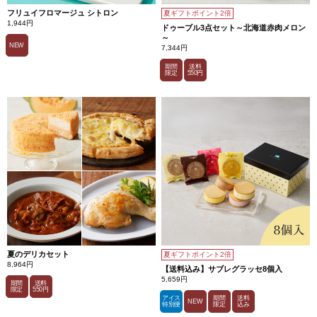
フリュイフロマージュ シトロン
夏ギフトポイント2倍
1,944円
ドゥーブル3点セット～北海道赤肉メロン
～
NEW
7,344円
期間
送料
限定
550円
夏のデリカセット
夏ギフトポイント2倍
8,964円
【送料込み】サブレグラッセ8個入
5,659円
期間
送料
限定
550円
アイス
期間
送料
NEW
特別便
限定
込み