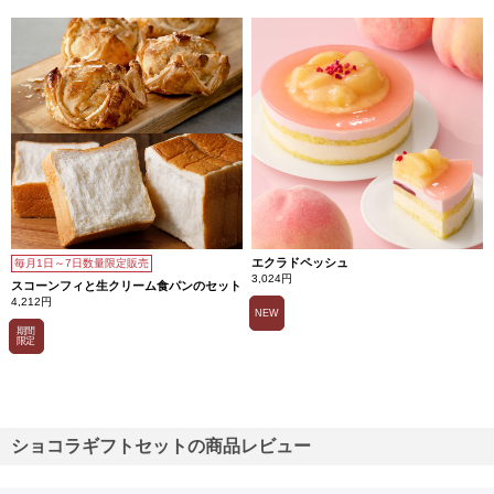
エクラドペッシュ
毎月1日～7日数量限定販売
3,024円
スコーンフィと生クリーム食パンのセット
4,212円
NEW
期間
限定
ショコラギフトセットの商品レビュー