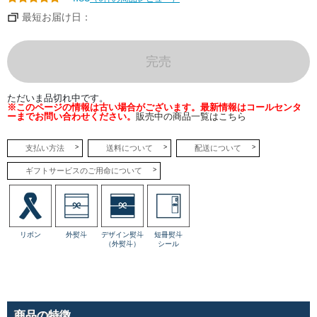
チョ
コレ
最短お届け日：
ート
に、
ピー
カン
完売
ナッ
ツな
ど3
種の
ただいま品切れ中です。
ナッ
※このページの情報は古い場合がございます。最新情報はコールセンタ
ツと
ーまでお問い合わせください。
販売中の商品一覧はこちら
フィ
アン
ティ
ーヌ
支払い方法
送料について
配送について
を詰
め込
ギフトサービスのご用命について
みま
し
た。
1粒
でも
満足
感の
リボン
外熨斗
デザイン熨斗
短冊熨斗
ある
（外熨斗）
シール
食べ
応え
で
す。
●バ
ニラ
商品の特徴
カス