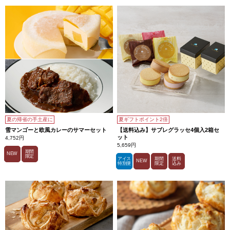
夏の帰省の手土産に
夏ギフトポイント2倍
雪マンゴーと欧風カレーのサマーセット
【送料込み】サブレグラッセ4個入2箱セ
ット
4,752円
5,659円
期間
NEW
限定
アイス
期間
送料
NEW
特別便
限定
込み