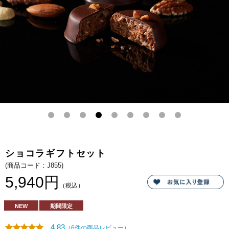
を合
わせ
たナ
ッテ
ィな
味わ
いの
チョ
コク
リー
ムが
ふわ
りと
とけ
合う
おい
し
さ。
●リ
ュン
ヌ
ショコラギフトセット
アー
モン
(商品コード：J855)
ドと
ヘー
5,940円
ゼル
（税込）
ナッ
ツの
ペー
スト
NEW
期間限定
を練
りこ
んだ
4.83
（6件の商品レビュー）