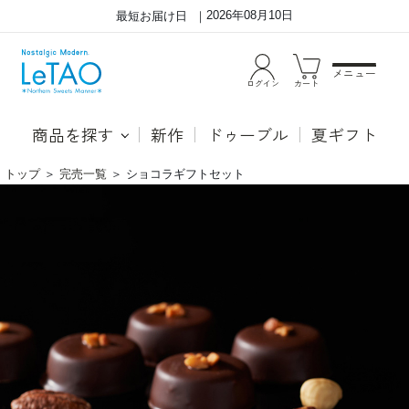
2026年08月10日
最短お届け日
メニュー
ログイン
カート
商品を探す
新作
ドゥーブル
夏ギフト
トップ
＞
完売一覧
＞
ショコラギフトセット
シ
●シ
ョ
ョコ
コ
ラポ
ラ
ワン
ギ
濃厚
フ
でコ
ト
ク深
セ
いし
ッ
っと
ト
りと
した
ショ
コラ
生地
とア
ーモ
ンド
ペー
スト