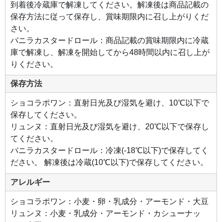
到着後冷蔵庫で解凍してください。解凍後は商品記載の
ラ
ス。
保存方法に従って保存し、賞味期限内に召し上がりくだ
さい。
バニラカスタードロール：商品記載の賞味期限内に冷蔵
庫で解凍し、解凍を開始してから48時間以内に召し上が
りください。
保存方法
ショコラポワン：直射日光及び湿気を避け、10℃以下で
保存してください。
リュンヌ：直射日光及び湿気を避け、20℃以下で保存し
てください。
バニラカスタードロール：冷凍(-18℃以下)で保存してく
ださい。 解凍後は冷蔵(10℃以下)で保存してください。
アレルギー
ショコラポワン：小麦・卵・乳成分・アーモンド・大豆
リュンヌ：小麦・乳成分・アーモンド・カシューナッ