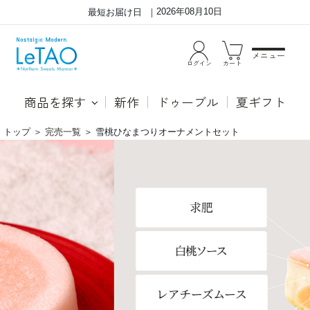
2026年08月10日
最短お届け日
メニュー
ログイン
カート
商品を探す
新作
ドゥーブル
夏ギフト
トップ
＞
完売一覧
＞
雪桃ひなまつりオーナメントセット
ひ
可
な
愛
ま
ら
つ
し
り
い
オ
ひ
ー
な
ナ
ま
メ
つ
ン
り
ト
オ
が
ー
付
ナ
い
メ
た
ン
お
ト
祝
と
い
期
用
間