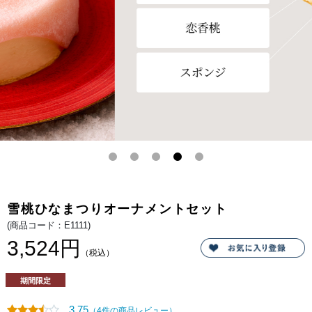
の
限
雪
定
桃
の
で
雪
す。
桃
を
セ
ッ
ト
で
お
届
け
い
た
し
ま
す。
雪桃ひなまつりオーナメントセット
(商品コード：E1111)
3,524円
（税込）
期間限定
3.75
（4件の商品レビュー）