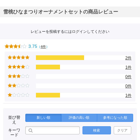
雪桃ひなまつりオーナメントセットの商品レビュー
レビューを投稿するには
ログイン
してください
3.75
（
4件
）
2件
1件
0件
0件
1件
並び替
新しい順
評価の高い順
参考になった順
え
キーワ
検索
クリア
ード