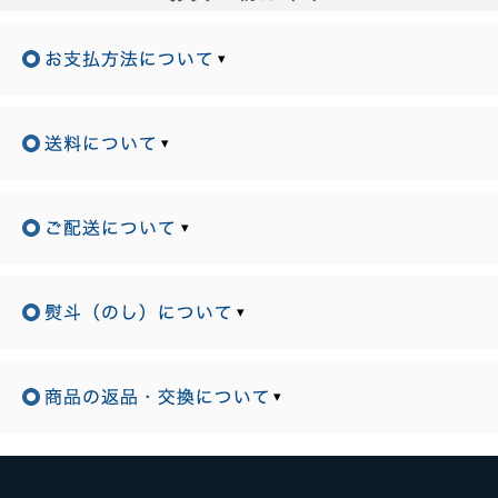
▾
▾
▾
▾
▾