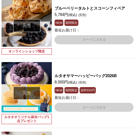
ブルーベリータルトとスコーンフィペア
5,784円
(税込)
(完売)
NEW
期間限定
完売
最短お届け日：
カートに入れる
オンラインショップ限定
ルタオサマーハッピーバッグ2026B
8,000円
(税込)
(完売)
NEW
期間限定
送料
550円
完売
最短お届け日：
カートに入れる
ルタオオリジナル保冷バッグ1
点プレゼント