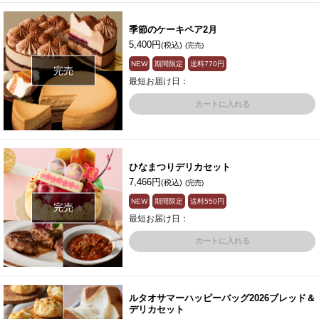
季節のケーキペア2月
5,400円
(税込)
(完売)
NEW
期間限定
送料
770円
完売
最短お届け日：
カートに入れる
ひなまつりデリカセット
7,466円
(税込)
(完売)
NEW
期間限定
送料
550円
完売
最短お届け日：
カートに入れる
ルタオサマーハッピーバッグ2026ブレッド＆
デリカセット