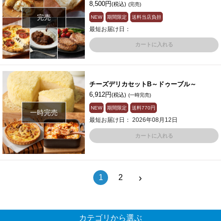
8,500円
(税込)
(完売)
完売
NEW
期間限定
送料当店負担
最短お届け日：
カートに入れる
チーズデリカセットB～ドゥーブル～
6,912円
(税込)
(一時完売)
NEW
期間限定
送料
770円
一時完売
最短お届け日： 2026年08月12日
カートに入れる
›
1
2
カテゴリから選ぶ