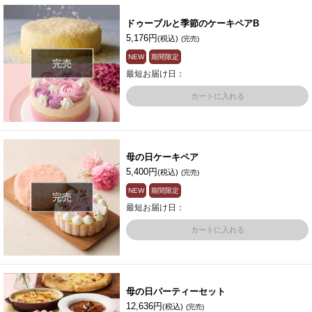
ドゥーブルと季節のケーキペアB
5,176円
(税込)
(完売)
NEW
期間限定
完売
最短お届け日：
カートに入れる
母の日ケーキペア
5,400円
(税込)
(完売)
NEW
期間限定
完売
最短お届け日：
カートに入れる
母の日パーティーセット
12,636円
(税込)
(完売)