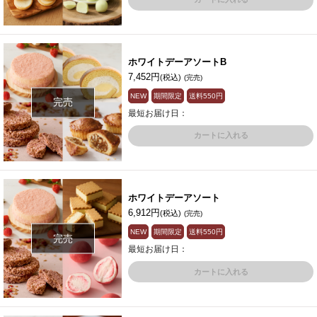
ホワイトデーアソートB
7,452円
(税込)
(完売)
NEW
期間限定
送料
550円
完売
最短お届け日：
カートに入れる
ホワイトデーアソート
6,912円
(税込)
(完売)
NEW
期間限定
送料
550円
完売
最短お届け日：
カートに入れる