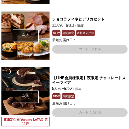
ショコラフィネとデリカセット
12,690円
(税込)
(完売)
NEW
期間限定
送料当店負担
完売
最短お届け日：
カートに入れる
【LINE会員様限定】夜限定 チョコレートス
イーツペア
5,076円
(税込)
(完売)
完売
NEW
期間限定
最短お届け日：
カートに入れる
夜限定企画 Yorumo LeTAO 第
11弾