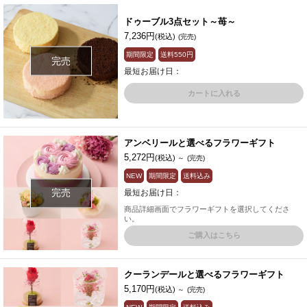
ドゥーブル3点セット～苺～
7,236円
(税込)
(完売)
期間限定
送料
550円
完売
最短お届け日：
カートに入れる
アンベリールと選べるフラワーギフト
5,272円
(税込)
～
(完売)
NEW
期間限定
送料込み
完売
最短お届け日：
商品詳細画面でフラワーギフトを選択してくださ
い。
ご購入はこちら
クーランデールと選べるフラワーギフト
5,170円
(税込)
～
(完売)