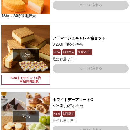
カートに入れる
18時～24時限定販売
フロマージュキャレ４箱セット
8,208円
(税込)
(完売)
NEW
期間限定
送料
550円
完売
最短お届け日：
カートに入れる
4/30までポイント5倍
早届特典対象
ホワイトデーアソートC
5,940円
(税込)
(完売)
NEW
期間限定
完売
最短お届け日：
カートに入れる