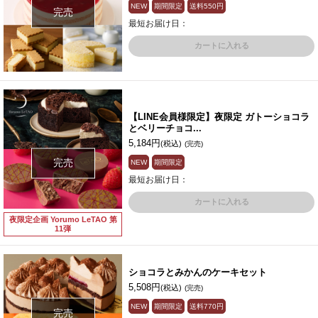
NEW
期間限定
送料
550円
完売
最短お届け日：
カートに入れる
【LINE会員様限定】夜限定 ガトーショコラ
とベリーチョコ...
5,184円
(税込)
(完売)
完売
NEW
期間限定
最短お届け日：
カートに入れる
夜限定企画 Yorumo LeTAO 第
11弾
ショコラとみかんのケーキセット
5,508円
(税込)
(完売)
NEW
期間限定
送料
770円
完売