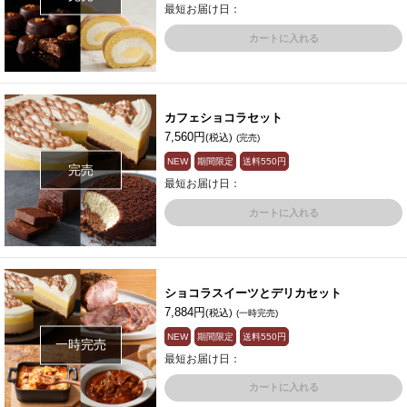
最短お届け日：
カートに入れる
カフェショコラセット
7,560円
(税込)
(完売)
NEW
期間限定
送料
550円
完売
最短お届け日：
カートに入れる
ショコラスイーツとデリカセット
7,884円
(税込)
(一時完売)
NEW
期間限定
送料
550円
一時完売
最短お届け日：
カートに入れる