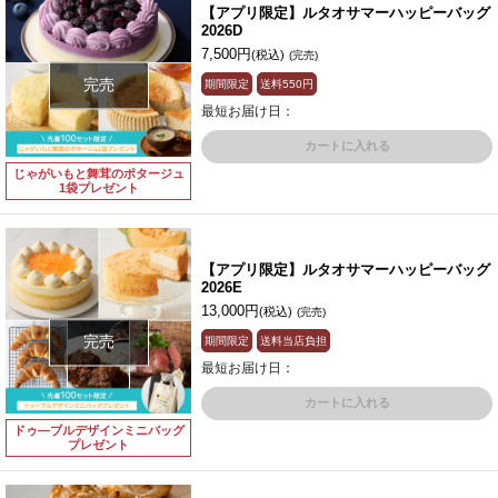
【アプリ限定】ルタオサマーハッピーバッグ
2026D
7,500円
(税込)
(完売)
完売
期間限定
送料
550円
最短お届け日：
カートに入れる
じゃがいもと舞茸のポタージュ
1袋プレゼント
【アプリ限定】ルタオサマーハッピーバッグ
2026E
13,000円
(税込)
(完売)
完売
期間限定
送料当店負担
最短お届け日：
カートに入れる
ドゥ―ブルデザインミニバッグ
プレゼント