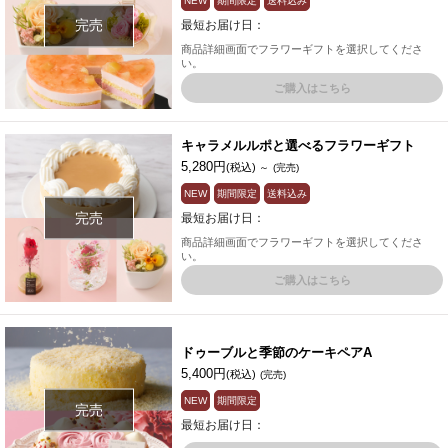
NEW
期間限定
送料込み
完売
最短お届け日：
商品詳細画面でフラワーギフトを選択してくださ
い。
ご購入はこちら
キャラメルルポと選べるフラワーギフト
5,280円
(税込)
～
(完売)
NEW
期間限定
送料込み
完売
最短お届け日：
商品詳細画面でフラワーギフトを選択してくださ
い。
ご購入はこちら
ドゥーブルと季節のケーキペアA
5,400円
(税込)
(完売)
NEW
期間限定
完売
最短お届け日：