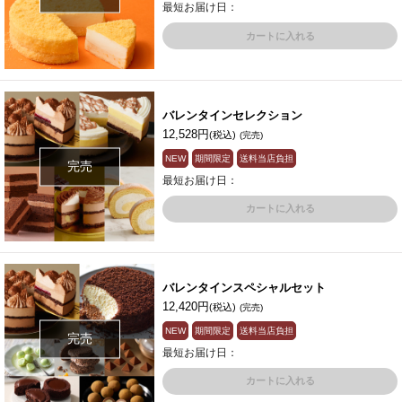
最短お届け日：
カートに入れる
バレンタインセレクション
12,528円
(税込)
(完売)
NEW
期間限定
送料当店負担
完売
最短お届け日：
カートに入れる
バレンタインスペシャルセット
12,420円
(税込)
(完売)
NEW
期間限定
送料当店負担
完売
最短お届け日：
カートに入れる