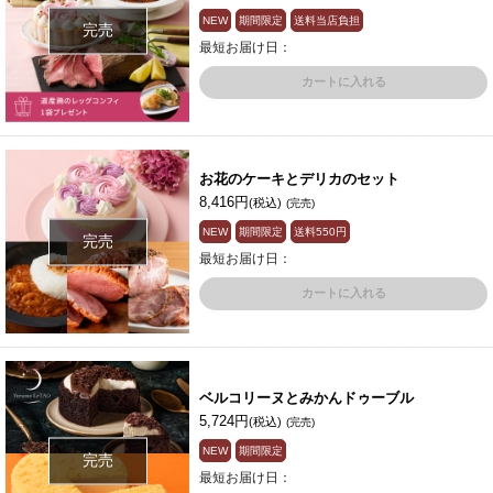
NEW
期間限定
送料当店負担
完売
最短お届け日：
カートに入れる
お花のケーキとデリカのセット
8,416円
(税込)
(完売)
NEW
期間限定
送料
550円
完売
最短お届け日：
カートに入れる
ベルコリーヌとみかんドゥーブル
5,724円
(税込)
(完売)
NEW
期間限定
完売
最短お届け日：