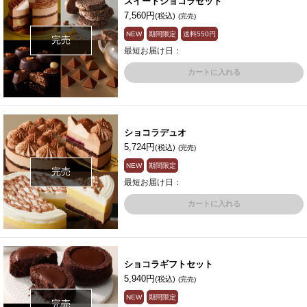
スイートショコラセット
7,560円
(税込)
(完売)
NEW
期間限定
送料
550円
完売
最短お届け日：
カートに入れる
ショコラデュオ
5,724円
(税込)
(完売)
NEW
期間限定
完売
最短お届け日：
カートに入れる
ショコラギフトセット
5,940円
(税込)
(完売)
NEW
期間限定
完売