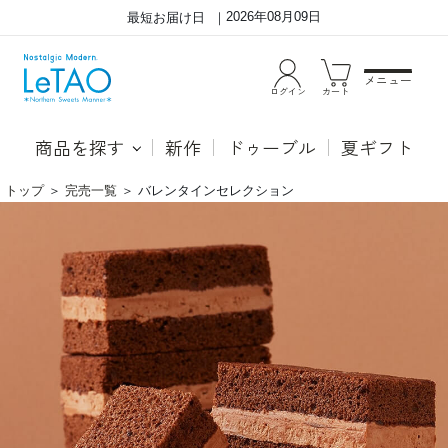
2026年08月09日
最短お届け日
メニュー
ログイン
カート
商品を探す
新作
ドゥーブル
夏ギフト
トップ
＞
完売一覧
＞
バレンタインセレクション
バ
●シ
レ
ョコ
ン
ラフ
タ
ィネ
イ
濃厚
ン
なチ
セ
ョコ
レ
レー
ク
トム
シ
ース
ョ
と、
ン
香り
高い
ヘー
ゼル
ナッ
ツム
ー
ス。