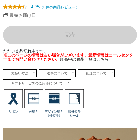
ない
おい
4.75
（8件の商品レビュー）
しさ
で
最短お届け日：
す。
●カ
フェ
完売
モカ
プデ
ィン
グ
ただいま品切れ中です。
香り
※このページの情報は古い場合がございます。最新情報はコールセンタ
高い
ーまでお問い合わせください。
販売中の商品一覧はこちら
カフ
ェモ
カム
ース
支払い方法
送料について
配送について
に重
ねた
ギフトサービスのご用命について
の
は、
バニ
ラを
使用
した
コク
リボン
外熨斗
デザイン熨斗
短冊熨斗
のあ
（外熨斗）
シール
るカ
スタ
ード
プリ
ン。
コー