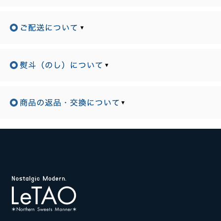
▾
▾
▾