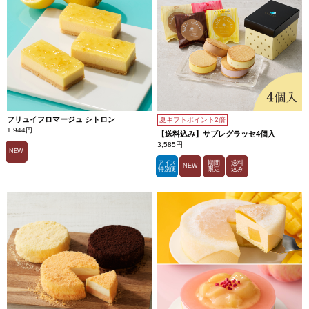
やか
でコ
クの
ある
カス
ター
ド
が、
甘さ
の中
に上
品な
余韻
フリュイフロマージュ シトロン
夏ギフトポイント2倍
をプ
ラ
1,944円
【送料込み】サブレグラッセ4個入
ス。
3,585円
NEW
アイス
期間
送料
NEW
特別便
限定
込み