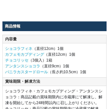
かな
酸味
のあ
るム
ース
と、
ブラ
ンデ
商品情報
ーで
豊か
なチ
ョコ
内容量
の風
味を
引き
ショコラフィネ
（直径12cm）1個
出し
たム
カフェモカプディング
（直径12cm）1個
ー
ス。
チョコリッセ
（3個入）1箱
2層
アンタンスショコラ
（直径9cm）1個
のム
ース
バニラカスタードロール
（長さ約10.5cm）1個
のど
ちら
にも
賞味期限・解凍方法
フル
ーテ
ィな
ショコラフィネ・カフェモカプディング・アンタンスシ
酸味
が特
ョコラ：商品記載の賞味期限内に冷蔵庫にて解凍し、解
徴の
ドミ
凍を開始してから24時間以内に召し上がりください。
ニカ
産カ
チョコリッセ：商品記載の賞味期限内に冷蔵庫で解凍