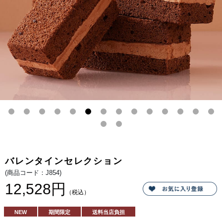
2 つ
のム
ース
が織
りな
す、
深い
コク
とま
ろや
かな
甘さ
のハ
ーモ
ニ
ー。
爽や
かな
フラ
ンボ
ワー
ズジ
ャム
とチ
ョコ
バレンタインセレクション
パフ
の楽
(商品コード：J854)
しい
食感
12,528円
も相
（税込）
まっ
て、
飽き
NEW
期間限定
送料当店負担
のこ