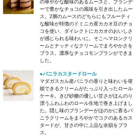
の華やかな酸味のあるムースと、ブランデ
ド。
シン
ーで豊かなチョコの風味を引き出したムー
プル
なが
ス。2層のムースのどちらにもフルーティ
らも
計算
な酸味が特徴のドミニカ産カカオ豆のチョ
し尽
コを使い、ダイレクトにカカオのおいしさ
くさ
れた
が感じられる味わいに。そこへマロンクリ
バラ
ンス
ームとナッティなクリームでまろやかさを
で満
足感
プラス。濃厚なチョコモンブランができま
のあ
る逸
した。
品で
す。
●バニラカスタードロール
●ア
マダガスカル産バニラの香りと味わいを堪
ンタ
ンス
能できるクリームがたっぷり入ったロール
ショ
コラ
ケーキ。きび砂糖の優しい甘さがほんのり
ほく
ほく
漂うふわふわのロール生地で巻き上げまし
とし
たイ
た。隠し味のブランデーがほのかに香るバ
タリ
ア栗
ニラクリームをまろやかでコクのあるカス
を加
えた
タードが、甘さの中に上品な余韻をプラ
カカ
ス。
オの
華や