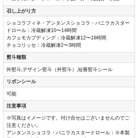
濃厚
なチ
召し上がり方
ョコ
モン
ブラ
ショコラフィネ・アンタンスショコラ・バニラカスター
ンが
でき
ドロール：冷蔵解凍10〜14時間
まし
た。
カフェモカプディング：冷蔵解凍12〜16時間
チョコリッセ：冷蔵解凍2〜3時間
●バ
ニラ
カス
熨斗種類
ター
ドロ
ール
外熨斗,デザイン熨斗（外熨斗）,短冊熨斗シール
マダ
ガス
カル
リボンシール
産バ
ニラ
の香
可能
りと
味わ
いを
注意事項
堪能
でき
るク
※写真はイメージです。付け合せはございませんのでご
リー
ムが
注意ください。
たっ
ぷり
アンタンスショコラ・バニラカスタードロール：※本製
入っ