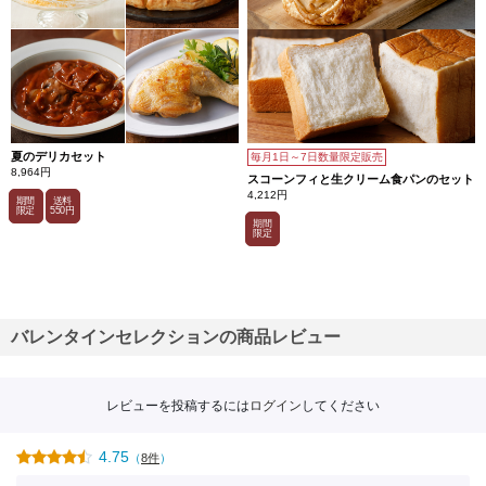
夏のデリカセット
毎月1日～7日数量限定販売
8,964円
スコーンフィと生クリーム食パンのセット
4,212円
期間
送料
限定
550円
期間
限定
バレンタインセレクションの商品レビュー
レビューを投稿するには
ログイン
してください
4.75
（
8件
）