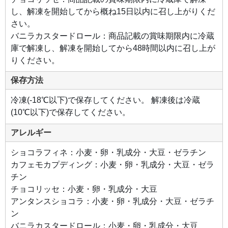
カオ
豆の
し、解凍を開始してから概ね15日以内に召し上がりくだ
チョ
コを
さい。
使
バニラカスタードロール：商品記載の賞味期限内に冷蔵
い、
ダイ
庫で解凍し、解凍を開始してから48時間以内に召し上が
レク
トに
りください。
カカ
オの
おい
保存方法
しさ
が感
じら
冷凍(-18℃以下)で保存してください。 解凍後は冷蔵
れる
味わ
(10℃以下)で保存してください。
い
に。
そこ
アレルギー
へマ
ロン
クリ
ショコラフィネ：小麦・卵・乳成分・大豆・ゼラチン
ーム
とナ
カフェモカプディング：小麦・卵・乳成分・大豆・ゼラ
ッテ
ィな
チン
クリ
ーム
チョコリッセ：小麦・卵・乳成分・大豆
でま
アンタンスショコラ：小麦・卵・乳成分・大豆・ゼラチ
ろや
かさ
ン
をプ
ラ
バニラカスタードロール：小麦・卵・乳成分・大豆
ス。