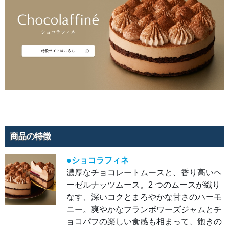
ヒー
のほ
ろ苦
さ、
チョ
コと
プリ
ンの
優し
い甘
さを
ミル
キー
な生
クリ
ーム
が包
み込
み、
なめ
らか
商品の特徴
な口
どけ
とと
●ショコラフィネ
もに
カフ
濃厚なチョコレートムースと、香り高いヘ
ェモ
カの
ーゼルナッツムース。2 つのムースが織り
風味
がふ
なす、深いコクとまろやかな甘さのハーモ
わり
と広
ニー。爽やかなフランボワーズジャムとチ
がり
ま
ョコパフの楽しい食感も相まって、飽きの
す。