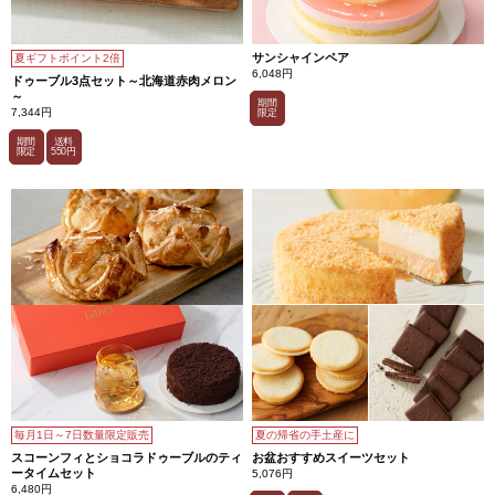
サンシャインペア
夏ギフトポイント2倍
6,048円
ドゥーブル3点セット～北海道赤肉メロン
～
期間
7,344円
限定
期間
送料
限定
550円
毎月1日～7日数量限定販売
夏の帰省の手土産に
スコーンフィとショコラドゥーブルのティ
お盆おすすめスイーツセット
ータイムセット
5,076円
6,480円