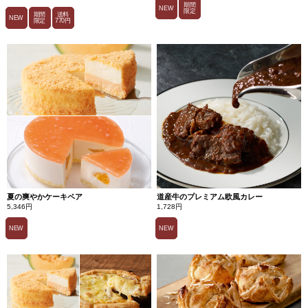
期間
NEW
限定
期間
送料
NEW
限定
770円
夏の爽やかケーキペア
道産牛のプレミアム欧風カレー
5,346円
1,728円
NEW
NEW