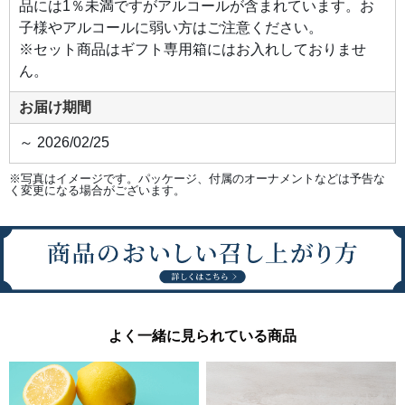
たロ
品には1％未満ですがアルコールが含まれています。お
ール
ケー
子様やアルコールに弱い方はご注意ください。
キ。
きび
※セット商品はギフト専用箱にはお入れしておりませ
砂糖
ん。
の優
しい
甘さ
お届け期間
がほ
んの
り漂
～ 2026/02/25
うふ
わふ
わの
ロー
※写真はイメージです。パッケージ、付属のオーナメントなどは予告な
ル生
く変更になる場合がございます。
地で
巻き
上げ
まし
た。
隠し
味の
ブラ
ンデ
ーが
ほの
かに
よく一緒に見られている商品
香る
バニ
ラク
リー
ムを
まろ