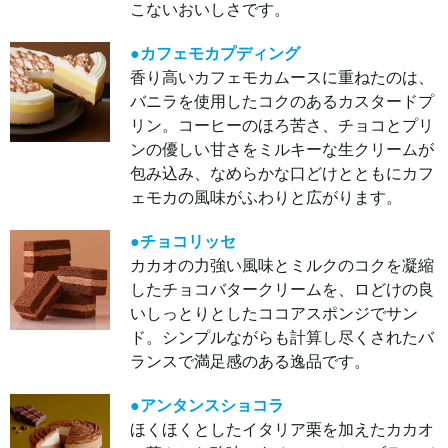
こないおいしさです。
●チ
ョコ
●カフェモカプディング
リッ
セ
香り高いカフェモカムースに重ねたのは、
カカ
オの
バニラを使用したコクのあるカスタードプ
力強
い風
リン。コーヒーのほろ苦さ、チョコとプリ
味と
ミル
ンの優しい甘さをミルキーな生クリームが
クの
包み込み、なめらかな口どけとともにカフ
コク
を凝
ェモカの風味がふわりと広がります。
縮し
たチ
ョコ
バタ
●チョコリッセ
ーク
リー
カカオの力強い風味とミルクのコクを凝縮
ム
したチョコバタークリームを、ロどけの良
を、
ロど
いしっとりとしたココアスポンジでサン
けの
良い
ド。シンプルながらも計算し尽くされたバ
しっ
とり
ランスで満足感のある逸品です。
とし
たコ
コア
●アンタンスショコラ
スポ
ンジ
ほくほくとしたイタリア栗を加えたカカオ
でサ
ン