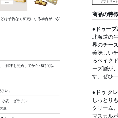
ギフトサー
商品の特
などは予告なく変更になる場合がござ
●ドゥーブ
北海道の
界のチー
美味しい
るベイク
し、解凍を開始してから48時間以
ーズ層が
す。ぜひ
ださい。
●ドゥ ク
しっとり
・小麦・ゼラチン
クリーム
大豆
マスカル