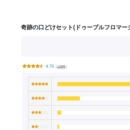
奇跡の口どけセット(ドゥーブルフロマージ
4.75
（
118件
）