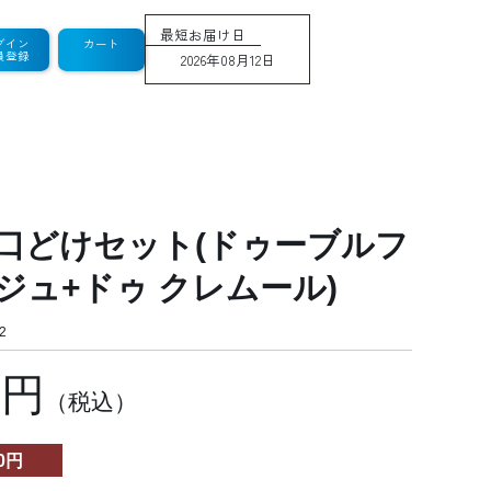
最短お届け日
グイン
カート
員登録
2026年08月12日
口どけセット(ドゥーブルフ
ジュ+ドゥ クレムール)
2
2円
（税込）
0円