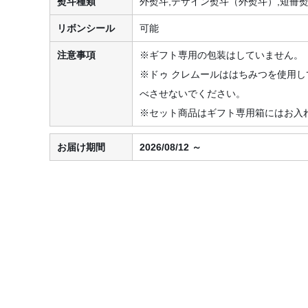
熨斗種類
外熨斗,デザイン熨斗（外熨斗）,短冊
リボンシール
可能
注意事項
※ギフト専用の包装はしていません。
※ドゥ クレムールははちみつを使用し
べさせないでください。
※セット商品はギフト専用箱にはお入
お届け期間
2026/08/12 ～