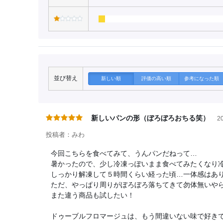
並び替え
新しい順
評価の高い順
参考になった順
新しいパンの形（ぼろぼろおちる笑）
20
投稿者：みわ
今回こちらを食べてみて、うんパンだねって…
暑かったので、少し冷凍っぽいまま食べてみたくなり
しっかり解凍して５時間くらい経った頃…一体感はあ
ただ、やっぱり周りがぼろぼろ落ちてきて勿体無いや
また違う商品も試したい！
ドゥーブルフロマージュは、もう間違いない味で好き