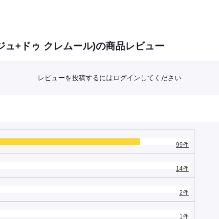
ュ+ドゥ クレムール)の商品レビュー
レビューを投稿するには
ログイン
してください
99件
14件
2件
1件