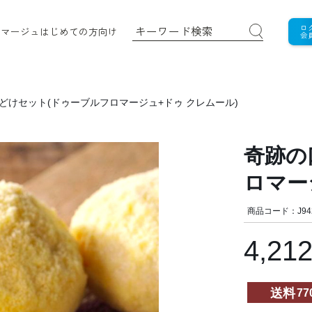
ロ
ロマージュ
はじめての方向け
会
どけセット(ドゥーブルフロマージュ+ドゥ クレムール)
奇跡の
ロマー
商品コード：J94
4,21
送料
77