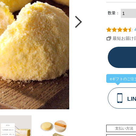
数量：
4
最短お届け日：
eギフトのご注
L
支払い方法