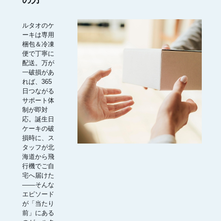
ルタオのケ
ーキは専用
梱包＆冷凍
便で丁寧に
配送。万が
一破損があ
れば、365
日つながる
サポート体
制が即対
応。誕生日
ケーキの破
損時に、ス
タッフが北
海道から飛
行機でご自
宅へ届けた
――そんな
エピソード
が「当たり
前」にある