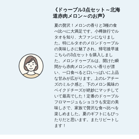
《ドゥーブル3点セット～北海
道赤肉メロン～のお声》
夏の贅沢！メロンの香りと3種の食
べ比べに大満足です。小樽旅行でル
タオを知り、大ファンになりまし
た。特にルタオのメロンドゥーブル
の美味しさに魅了され、帰宅後早速
こちらの3点セットを購入しまし
た。メロンドゥーブルは、開けた瞬
間から赤肉メロンのいい香りが漂
い、一口食べると口いっぱいに上品
な甘みが広がります。上のレアチー
ズのミルク感と、下のメロン風味の
ベイクドチーズが絶妙にマッチして
いて最高でした！定番のドゥーブル
フロマージュもショコラも安定の美
味しさで、家族で贅沢な食べ比べを
楽しめました。夏のギフトにもぴっ
たりだと思います。またリピートし
ます！